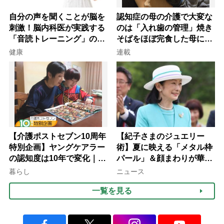
自分の声を聞くことが脳を
認知症の母の介護で大変な
刺激！脳内科医が実践する
のは「入れ歯の管理」焼き
「音読トレーニング」の極
そばをほぼ完食した母に息
意
子が血の気が引いた理由
健康
連載
【介護ポストセブン10周年
【紀子さまのジュエリー
特別企画】ヤングケアラー
術】夏に映える「メタル枠
の認知度は10年で変化｜流
パール」＆顔まわりが華や
行語大賞にノミネート、法
ぐ「揺れる一粒」の使い分
暮らし
ニュース
律にも明記されたが果たし
け方
一覧を見る
て現在は？