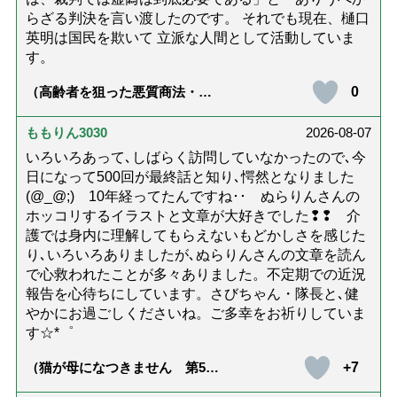
らざる判決を言い渡したのです。 それでも現在、樋口
英明は国民を欺いて 立派な人間として活動していま
す。
0
（高齢者を狙った悪質商法・訪
問詐欺の種類と実例9選｜騙され
ないための4つの対策「騙されや
すい人の特徴は？」【社会福祉
ももりん3030
2026-08-07
士解説】）
いろいろあって､しばらく訪問していなかったので､今
日になって500回が最終話と知り､愕然となりました
(@_@;) 10年経ってたんですね･･ ぬらりんさんの
ホッコリするイラストと文章が大好きでした❢❢ 介
護では身内に理解してもらえないもどかしさを感じた
り､いろいろありましたが､ぬらりんさんの文章を読ん
で心救われたことが多々ありました。不定期での近況
報告を心待ちにしています。さびちゃん・隊長と､健
やかにお過ごしくださいね。ご多幸をお祈りしていま
す☆*゜
+7
（猫が母になつきません 第500
話「ありがとう」【最終話】）