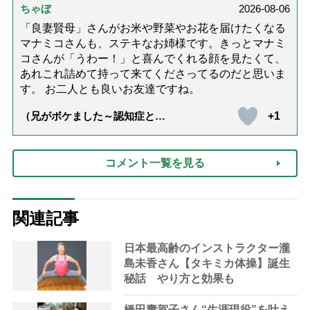
ちゃぼ
2026-08-06
「良妻賢母」さんがお米や野菜やお花を届けたくなる
マナミコさんも、ステキなお姉様です。きっとマナミ
コさんが「うわー！」と喜んでくれる顔を見たくて、
あれこれ詰めて持って来てくださってるのだと思いま
す。 お二人とも良いお友達ですね。
+1
（兄がボケました～認知症と介
護と老後と「第84回『特別送
達』が届きました」）
コメント一覧を見る
関連記事
日本最高齢のインストラクター瀧
島未香さん【タキミカ体操】誕生
秘話 やり方と効果も
橋田壽賀子さん“生涯現役”を叶え