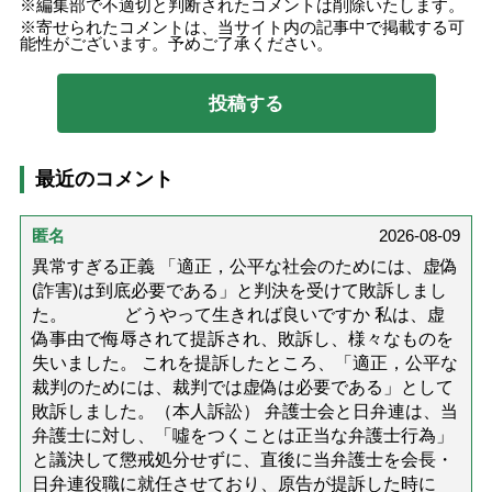
編集部で不適切と判断されたコメントは削除いたします。
寄せられたコメントは、当サイト内の記事中で掲載する可
能性がございます。予めご了承ください。
最近のコメント
匿名
2026-08-09
異常すぎる正義 「適正，公平な社会のためには、虚偽
(詐害)は到底必要である」と判決を受けて敗訴しまし
た。 どうやって生きれば良いですか 私は、虚
偽事由で侮辱されて提訴され、敗訴し、様々なものを
失いました。 これを提訴したところ、「適正，公平な
裁判のためには、裁判では虚偽は必要である」として
敗訴しました。（本人訴訟） 弁護士会と日弁連は、当
弁護士に対し、「噓をつくことは正当な弁護士行為」
と議決して懲戒処分せずに、直後に当弁護士を会長・
日弁連役職に就任させており、原告が提訴した時に