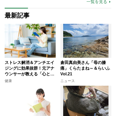
一覧を見る
最新記事
ストレス解消＆アンチエイ
倉田真由美さん「母の膝
ジングに効果抜群！元アナ
痛」くらたまね～＆らいふ
ウンサーが教える「心と体
Vol.21
を元気にする音読の習慣」
健康
ニュース