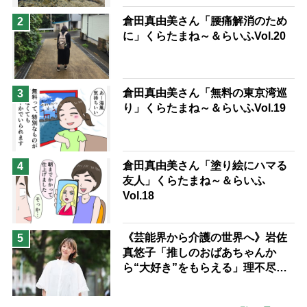
予防法
倉田真由美さん「腰痛解消のため
2
に」くらたまね～＆らいふVol.20
倉田真由美さん「無料の東京湾巡
3
り」くらたまね～＆らいふVol.19
倉田真由美さん「塗り絵にハマる
4
友人」くらたまね～＆らいふ
Vol.18
《芸能界から介護の世界へ》岩佐
5
真悠子「推しのおばあちゃんか
ら“大好き”をもらえる」理不尽さ
も吹き飛ぶ“やりがい”、介護の現
場は「愛おしい」