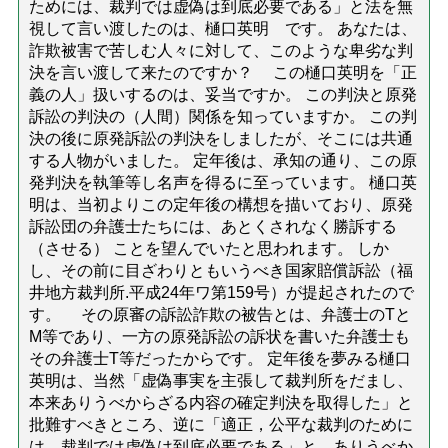
ためには、裁判では虚偽は到底必要である」と法を無
視して言い渡したのは、樋口英明 です。 あなたは、
詐欺被害で苦しむ人々に対して、このような卑劣な判
決を言い渡して来たのですか？ この樋口英明を「正
義の人」扱いするのは、妥当ですか。 この判決と原発
訴訟の判決の（人間）関係を知っていますか。 この判
決の後に原発訴訟の判決をしましたが、そこには共通
する人物がいました。 定年後は、承知の通り、この原
発判決を執筆等し名声を得るに至っています。 樋口英
明は、当初よりこの定年後の構想を描いており、原発
訴訟団の弁護士たちには、あとくされなく勝訴する
（させる） ことを望んでいたと思われます。 しか
し、その前に目ざわりともいうべき国家賠償訴訟（福
井地方裁判所.平成24年ワ第159号）が提起されたので
す。 その原審の訴訟詐欺の被告とは、弁護士のTと
M等であり、一方の原発訴訟の訴状を書いた弁護士も
その弁護士T等だったからです。 定年後を夢みる樋口
英明は、当然「虚偽事実を主張して裁判所をだまし、
本来ありうべからざる内容の確定判決を取得した」と
批難すべきところ、逆に「適正，公平な裁判のために
は、裁判では虚偽は到底必要である」と ありうべか