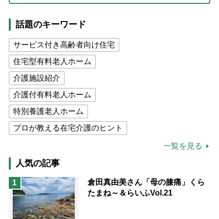
話題のキーワード
サービス付き高齢者向け住宅
住宅型有料老人ホーム
介護施設紹介
介護付有料老人ホーム
特別養護老人ホーム
プロが教える在宅介護のヒント
公的介護保険制度
介護食
一覧を見る
高木ブー
ケアマネジャー
人気の記事
猫が母になつきません
倉田真由美さん「母の膝痛」くら
1
たまね～＆らいふVol.21
息子の遠距離介護サバイバル術
兄がボケました
便利なサービス