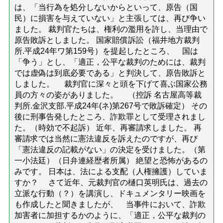
は、「当行為を処分しないからといって、原告（国
民）に損害を与えていない」と主張しては、再び争い
ました。 裁判官たちは、権利の濫用を許し、当理由で
原告敗訴としました。 国家賠償訴訟（福井地方裁判
所.平成24年ワ第159号）を提起したところ、 国は
「争う」とし、「適正，公平な裁判のためには、裁判
では虚偽は到底必要である」と判決して、原告敗訴と
しました。 裁判官に深々と頭を下げて喜ぶ国家公務
員の方々の姿がありました。 （控訴 名古屋高等裁
判所.金沢支部.平成24年(ネ)第267号で敗訴確定） その
後に刑事告発したところ、詐欺罪として受理されまし
た。（時効で不起訴） 近年、再審請求しました。 再
審請求では当然に憲法違反を訴えたのですが、再び
「憲法違反の記載がない」の決定を受けました。（第
一小法廷）（日弁連経歴者所属） 絶望と恐怖があるの
みです。 日本は、法による支配（人権擁護）していま
すか？ さて近年、元裁判官の樋口英明氏は、過去の
立派な行動（？）を講演し、ドキュメンタリー映画を
も作成したと聞きましたが、 当事件において、詐欺
加害者に加担するかのように、「適正，公平な裁判の