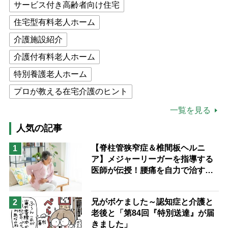
サービス付き高齢者向け住宅
住宅型有料老人ホーム
介護施設紹介
介護付有料老人ホーム
特別養護老人ホーム
プロが教える在宅介護のヒント
公的介護保険制度
介護食
一覧を見る
高木ブー
ケアマネジャー
人気の記事
猫が母になつきません
【脊柱管狭窄症＆椎間板ヘルニ
1
ア】メジャーリーガーを指導する
息子の遠距離介護サバイバル術
医師が伝授！腰痛を自力で治す運
兄がボケました
便利なサービス
動療法4選
予防法
兄がボケました～認知症と介護と
2
老後と「第84回『特別送達』が届
きました」