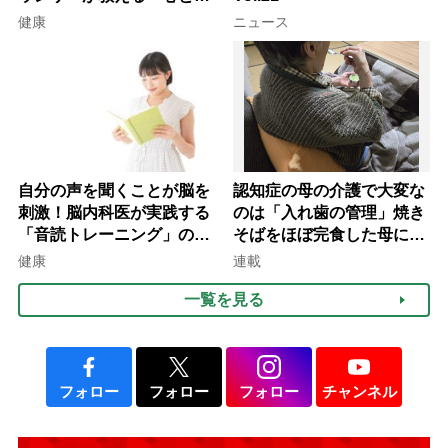
を元気にする音読の習慣」
健康
ニュース
自分の声を聞くことが脳を
認知症の母の介護で大変な
刺激！脳内科医が実践する
のは「入れ歯の管理」焼き
「音読トレーニング」の極
そばをほぼ完食した母に息
意
子が血の気が引いた理由
健康
連載
一覧を見る
フォロー
フォロー
フォロー
チャンネル