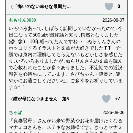
0
（「悔いのない幸せな最期だっ
た」女優・杉田かおるさんが振
り返る母の在宅介護と看取り｜
幸せな在宅死のために医師が教
ももりん3030
2026-08-07
える大切な5つのこと）
いろいろあって､しばらく訪問していなかったので､今
日になって500回が最終話と知り､愕然となりました
(@_@;) 10年経ってたんですね･･ ぬらりんさんの
ホッコリするイラストと文章が大好きでした❢❢ 介
護では身内に理解してもらえないもどかしさを感じた
り､いろいろありましたが､ぬらりんさんの文章を読ん
で心救われたことが多々ありました。不定期での近況
報告を心待ちにしています。さびちゃん・隊長と､健
やかにお過ごしくださいね。ご多幸をお祈りしていま
す☆*゜
+7
（猫が母になつきません 第500
話「ありがとう」【最終話】）
ちゃぼ
2026-08-06
「良妻賢母」さんがお米や野菜やお花を届けたくなる
マナミコさんも、ステキなお姉様です。きっとマナミ