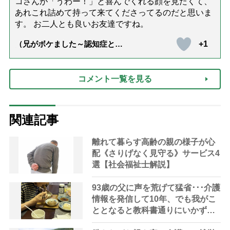
コさんが「うわー！」と喜んでくれる顔を見たくて、
あれこれ詰めて持って来てくださってるのだと思いま
す。 お二人とも良いお友達ですね。
+1
（兄がボケました～認知症と介
護と老後と「第84回『特別送
達』が届きました」）
コメント一覧を見る
関連記事
離れて暮らす高齢の親の様子が心
配《さりげなく見守る》サービス4
選【社会福祉士解説】
93歳の父に声を荒げて猛省･･･介護
情報を発信して10年、でも我がこ
ととなると教科書通りにいかずに
ため息「感情と理性の狭間で右往