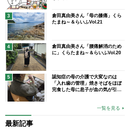
倉田真由美さん「母の膝痛」くら
3
たまね～＆らいふVol.21
倉田真由美さん「腰痛解消のため
4
に」くらたまね～＆らいふVol.20
認知症の母の介護で大変なのは
5
「入れ歯の管理」焼きそばをほぼ
完食した母に息子が血の気が引い
た理由
一覧を見る
最新記事