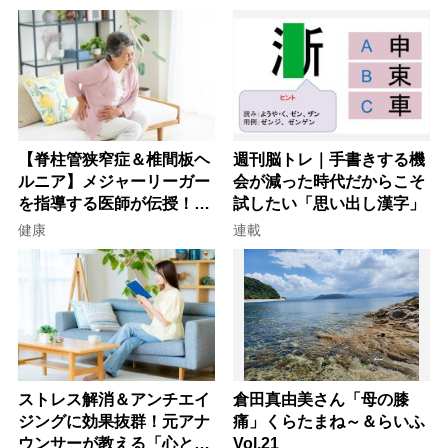
【脊柱管狭窄症＆椎間板ヘ
週刊脳トレ｜手書きする機
ルニア】メジャーリーガー
会が減った時代だからこそ
を指導する医師が伝授！腰
試したい「思い出し漢字」
痛を自力で治す運動療法4
健康
連載
選
ストレス解消＆アンチエイ
倉田真由美さん「母の膝
ジングに効果抜群！元アナ
痛」くらたまね～＆らいふ
ウンサーが教える「心と体
Vol.21