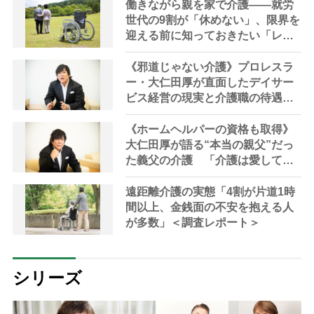
左往する現実」
働きながら親を家で介護――就労
世代の9割が「休めない」、限界を
迎える前に知っておきたい「レス
パイトケア」の選択肢
《邪道じゃない介護》プロレスラ
ー・大仁田厚が直面したデイサー
ビス経営の現実と介護職の待遇改
善の必要性 「介護職の人たち
が“自分も心豊かになれる”って思
《ホームヘルパーの資格も取得》
えるような環境を作らないとダ
大仁田厚が語る“本当の親父”だっ
メ」
た義父の介護 「介護は愛して育
ててくれた恩返しの気持ちがない
と続かない」電流爆破などプロレ
遠距離介護の実態「4割が片道1時
スを通じて培った「あきらめない
間以上、金銭面の不安を抱える人
力」も活きた
が多数」＜調査レポート＞
シリーズ