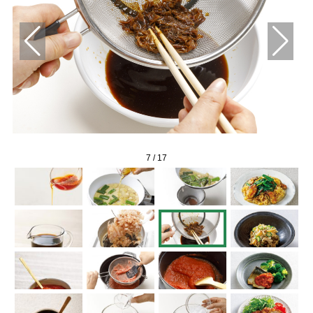
7
/
17