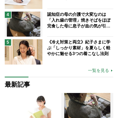
認知症の母の介護で大変なのは
4
「入れ歯の管理」焼きそばをほぼ
完食した母に息子が血の気が引い
た理由
《冷え対策と両立》紀子さまに学
5
ぶ「しっかり素材」を夏らしく軽
やかに魅せる3つの着こなし法則
一覧を見る
最新記事