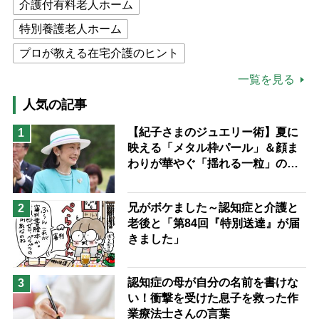
介護付有料老人ホーム
特別養護老人ホーム
プロが教える在宅介護のヒント
公的介護保険制度
介護食
一覧を見る
高木ブー
ケアマネジャー
人気の記事
猫が母になつきません
【紀子さまのジュエリー術】夏に
1
映える「メタル枠パール」＆顔ま
息子の遠距離介護サバイバル術
わりが華やぐ「揺れる一粒」の使
兄がボケました
便利なサービス
い分け方
予防法
兄がボケました～認知症と介護と
2
老後と「第84回『特別送達』が届
きました」
認知症の母が自分の名前を書けな
3
い！衝撃を受けた息子を救った作
業療法士さんの言葉