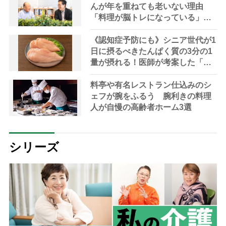
んが年を重ねても老いない理由
「料理が脳トレになっている」と
脳トレの権威が解説
《認知症予防にも》シニア世代が1
日に摂るべきたんぱく質の3分の1
量が摂れる！医師が考案した「長
生きスープ」レシピを紹介
料亭や有名レストラン仕込みのシ
ェフが腕をふるう 腕利きの料理
人が自慢の高齢者ホーム3選
シリーズ