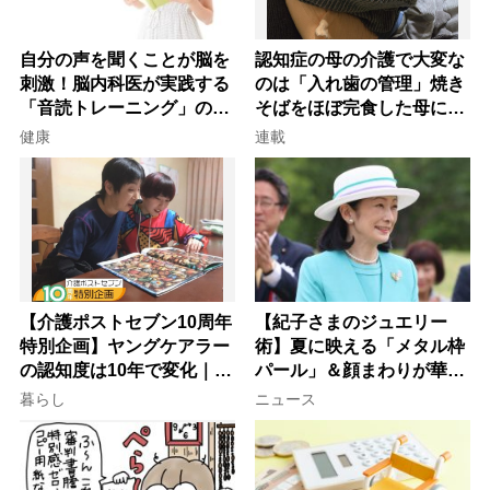
自分の声を聞くことが脳を
認知症の母の介護で大変な
刺激！脳内科医が実践する
のは「入れ歯の管理」焼き
「音読トレーニング」の極
そばをほぼ完食した母に息
意
子が血の気が引いた理由
健康
連載
【介護ポストセブン10周年
【紀子さまのジュエリー
特別企画】ヤングケアラー
術】夏に映える「メタル枠
の認知度は10年で変化｜流
パール」＆顔まわりが華や
行語大賞にノミネート、法
ぐ「揺れる一粒」の使い分
暮らし
ニュース
律にも明記されたが果たし
け方
て現在は？