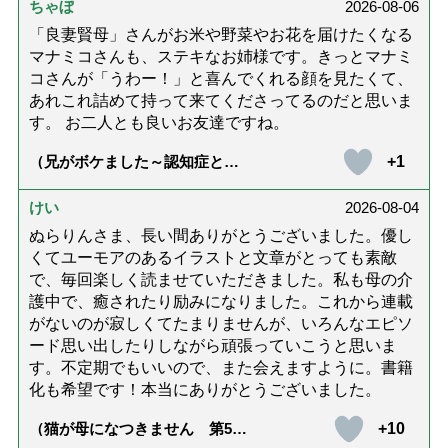
ちゃぼ
2026-08-06
「良妻賢母」さんがお米や野菜やお花を届けたくなる
マナミコさんも、ステキなお姉様です。きっとマナミ
コさんが「うわー！」と喜んでくれる顔を見たくて、
あれこれ詰めて持って来てくださってるのだと思いま
す。 お二人とも良いお友達ですね。
+1
（兄がボケました～認知症と介
護と老後と「第84回『特別送
達』が届きました」）
けい
2026-08-04
ぬらりんさま、長い間ありがとうございました。優し
くてユーモアのあるイラストと文章がとっても素敵
で、毎回楽しく読ませていただきました。私も母の介
護中で、癒されたり励みになりました。これから連載
がないのが寂しくてたまりませんが、いろんなエピソ
ード思い出したりしながら頑張っていこうと思いま
す。不定期でもいいので、また会えますように。書籍
化も希望です！本当にありがとうございました。
+10
（猫が母になつきません 第500
話「ありがとう」【最終話】）