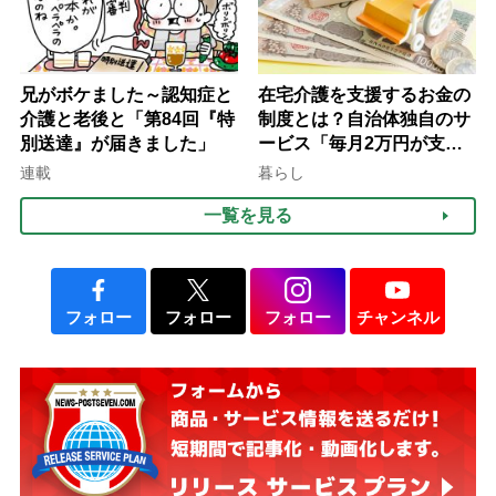
兄がボケました～認知症と
在宅介護を支援するお金の
介護と老後と「第84回『特
制度とは？自治体独自のサ
別送達』が届きました」
ービス「毎月2万円が支給
される」ケースも【FP解
連載
暮らし
説】
一覧を見る
フォロー
フォロー
フォロー
チャンネル