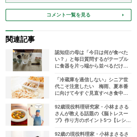
コメント一覧を見る
関連記事
認知症の母は「今日は何が食べた
い？」と毎日質問するがテーブル
に食器を片っ端から並べるだけ―
困った息子の対処法とものがない
現在の台所の意味
「冷蔵庫を過信しない」シニア世
代こそ注意したい 梅雨、夏本番
に向けて今すぐ見直すべき食中毒
対策を家事アドバイザーが指南
92歳現役料理研究家・小林まさる
さんが教える話題の《脳トレスー
プ》作り方のポイント5つ【レシピ
公開】
92歳の現役料理家・小林まさるさ