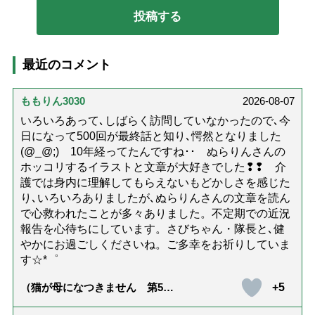
最近のコメント
ももりん3030
2026-08-07
いろいろあって､しばらく訪問していなかったので､今
日になって500回が最終話と知り､愕然となりました
(@_@;) 10年経ってたんですね･･ ぬらりんさんの
ホッコリするイラストと文章が大好きでした❢❢ 介
護では身内に理解してもらえないもどかしさを感じた
り､いろいろありましたが､ぬらりんさんの文章を読ん
で心救われたことが多々ありました。不定期での近況
報告を心待ちにしています。さびちゃん・隊長と､健
やかにお過ごしくださいね。ご多幸をお祈りしていま
す☆*゜
+5
（猫が母になつきません 第500
話「ありがとう」【最終話】）