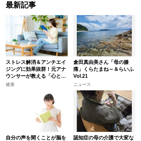
最新記事
ストレス解消＆アンチエイ
倉田真由美さん「母の膝
ジングに効果抜群！元アナ
痛」くらたまね～＆らいふ
ウンサーが教える「心と体
Vol.21
を元気にする音読の習慣」
健康
ニュース
自分の声を聞くことが脳を
認知症の母の介護で大変な