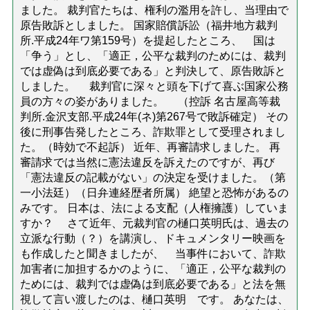
ました。 裁判官たちは、権利の濫用を許し、当理由で
原告敗訴としました。 国家賠償訴訟（福井地方裁判
所.平成24年ワ第159号）を提起したところ、 国は
「争う」とし、「適正，公平な裁判のためには、裁判
では虚偽は到底必要である」と判決して、原告敗訴と
しました。 裁判官に深々と頭を下げて喜ぶ国家公務
員の方々の姿がありました。 （控訴 名古屋高等裁
判所.金沢支部.平成24年(ネ)第267号で敗訴確定） その
後に刑事告発したところ、詐欺罪として受理されまし
た。（時効で不起訴） 近年、再審請求しました。 再
審請求では当然に憲法違反を訴えたのですが、再び
「憲法違反の記載がない」の決定を受けました。（第
一小法廷）（日弁連経歴者所属） 絶望と恐怖があるの
みです。 日本は、法による支配（人権擁護）していま
すか？ さて近年、元裁判官の樋口英明氏は、過去の
立派な行動（？）を講演し、ドキュメンタリー映画を
も作成したと聞きましたが、 当事件において、詐欺
加害者に加担するかのように、「適正，公平な裁判の
ためには、裁判では虚偽は到底必要である」と法を無
視して言い渡したのは、樋口英明 です。 あなたは、