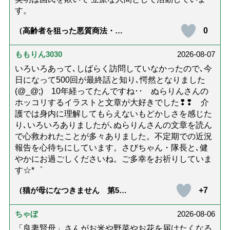
す。
0
（高齢者を狙った悪質商法・訪
問詐欺の種類と実例9選｜騙され
ないための4つの対策「騙されや
すい人の特徴は？」【社会福祉
ももりん3030
2026-08-07
士解説】）
いろいろあって､しばらく訪問していなかったので､今
日になって500回が最終話と知り､愕然となりました
(@_@;) 10年経ってたんですね･･ ぬらりんさんの
ホッコリするイラストと文章が大好きでした❢❢ 介
護では身内に理解してもらえないもどかしさを感じた
り､いろいろありましたが､ぬらりんさんの文章を読ん
で心救われたことが多々ありました。不定期での近況
報告を心待ちにしています。さびちゃん・隊長と､健
やかにお過ごしくださいね。ご多幸をお祈りしていま
す☆*゜
+7
（猫が母になつきません 第500
話「ありがとう」【最終話】）
ちゃぼ
2026-08-06
「良妻賢母」さんがお米や野菜やお花を届けたくなる