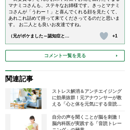
マナミコさんも、ステキなお姉様です。きっとマナミ
コさんが「うわー！」と喜んでくれる顔を見たくて、
あれこれ詰めて持って来てくださってるのだと思いま
す。 お二人とも良いお友達ですね。
+1
（兄がボケました～認知症と介
護と老後と「第84回『特別送
達』が届きました」）
コメント一覧を見る
関連記事
ストレス解消＆アンチエイジング
に効果抜群！元アナウンサーが教
える「心と体を元気にする音読の
習慣」
自分の声を聞くことが脳を刺激！
脳内科医が実践する「音読トレー
ニング」の極意