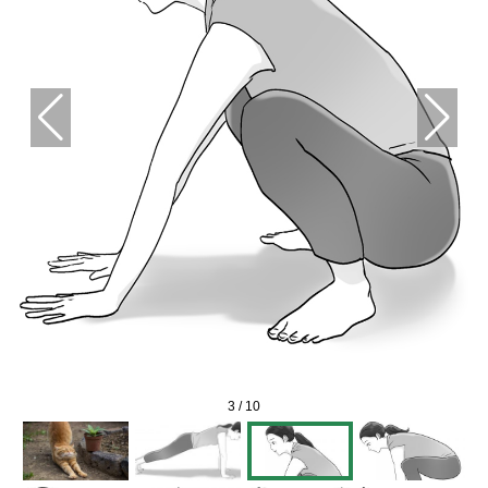
3
/
10