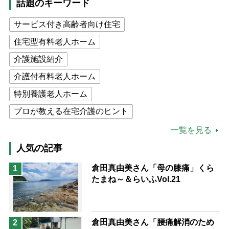
話題のキーワード
サービス付き高齢者向け住宅
住宅型有料老人ホーム
介護施設紹介
介護付有料老人ホーム
特別養護老人ホーム
プロが教える在宅介護のヒント
公的介護保険制度
介護食
一覧を見る
高木ブー
ケアマネジャー
人気の記事
猫が母になつきません
倉田真由美さん「母の膝痛」くら
1
たまね～＆らいふVol.21
息子の遠距離介護サバイバル術
兄がボケました
便利なサービス
予防法
倉田真由美さん「腰痛解消のため
2