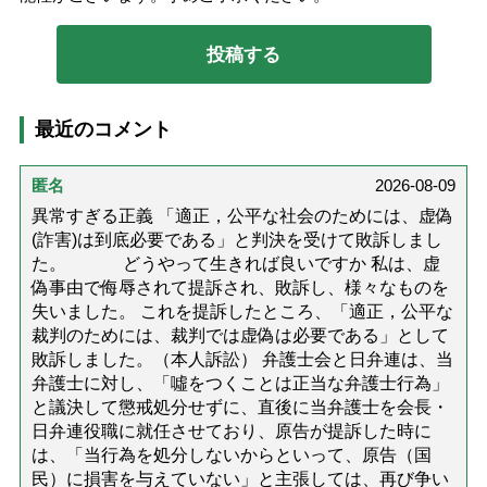
最近のコメント
匿名
2026-08-09
異常すぎる正義 「適正，公平な社会のためには、虚偽
(詐害)は到底必要である」と判決を受けて敗訴しまし
た。 どうやって生きれば良いですか 私は、虚
偽事由で侮辱されて提訴され、敗訴し、様々なものを
失いました。 これを提訴したところ、「適正，公平な
裁判のためには、裁判では虚偽は必要である」として
敗訴しました。（本人訴訟） 弁護士会と日弁連は、当
弁護士に対し、「噓をつくことは正当な弁護士行為」
と議決して懲戒処分せずに、直後に当弁護士を会長・
日弁連役職に就任させており、原告が提訴した時に
は、「当行為を処分しないからといって、原告（国
民）に損害を与えていない」と主張しては、再び争い