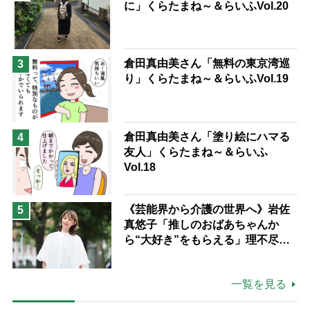
に」くらたまね～＆らいふVol.20
倉田真由美さん「無料の東京湾巡
3
り」くらたまね～＆らいふVol.19
倉田真由美さん「塗り絵にハマる
4
友人」くらたまね～＆らいふ
Vol.18
《芸能界から介護の世界へ》岩佐
5
真悠子「推しのおばあちゃんか
ら“大好き”をもらえる」理不尽さ
も吹き飛ぶ“やりがい”、介護の現
場は「愛おしい」
一覧を見る