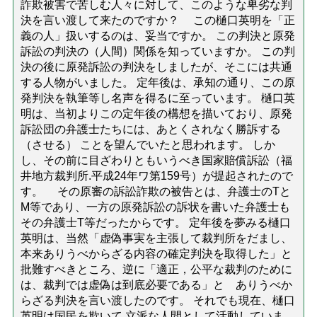
詐欺被害で苦しむ人々に対して、このような卑劣な判
決を言い渡して来たのですか？ この樋口英明を「正
義の人」扱いするのは、妥当ですか。 この判決と原発
訴訟の判決の（人間）関係を知っていますか。 この判
決の後に原発訴訟の判決をしましたが、そこには共通
する人物がいました。 定年後は、承知の通り、この原
発判決を執筆等し名声を得るに至っています。 樋口英
明は、当初よりこの定年後の構想を描いており、原発
訴訟団の弁護士たちには、あとくされなく勝訴する
（させる） ことを望んでいたと思われます。 しか
し、その前に目ざわりともいうべき国家賠償訴訟（福
井地方裁判所.平成24年ワ第159号）が提起されたので
す。 その原審の訴訟詐欺の被告とは、弁護士のTと
M等であり、一方の原発訴訟の訴状を書いた弁護士も
その弁護士T等だったからです。 定年後を夢みる樋口
英明は、当然「虚偽事実を主張して裁判所をだまし、
本来ありうべからざる内容の確定判決を取得した」と
批難すべきところ、逆に「適正，公平な裁判のために
は、裁判では虚偽は到底必要である」と ありうべか
らざる判決を言い渡したのです。 それでも現在、樋口
英明は国民を欺いて 立派な人間として活動していま