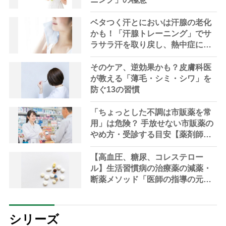
ベタつく汗とにおいは汗腺の老化
かも！「汗腺トレーニング」でサ
ラサラ汗を取り戻し、熱中症に負
けない体へ
そのケア、逆効果かも？皮膚科医
が教える「薄毛・シミ・シワ」を
防ぐ13の習慣
「ちょっとした不調は市販薬を常
用」は危険？ 手放せない市販薬の
やめ方・受診する目安【薬剤師解
説】
【高血圧、糖尿、コレステロー
ル】生活習慣病の治療薬の減薬・
断薬メソッド「医師の指導の元、
段階的に」【医師解説】
シリーズ