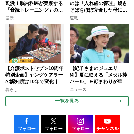
刺激！脳内科医が実践する
のは「入れ歯の管理」焼き
「音読トレーニング」の極
そばをほぼ完食した母に息
意
子が血の気が引いた理由
健康
連載
【介護ポストセブン10周年
【紀子さまのジュエリー
特別企画】ヤングケアラー
術】夏に映える「メタル枠
の認知度は10年で変化｜流
パール」＆顔まわりが華や
行語大賞にノミネート、法
ぐ「揺れる一粒」の使い分
暮らし
ニュース
律にも明記されたが果たし
け方
一覧を見る
て現在は？
フォロー
フォロー
フォロー
チャンネル