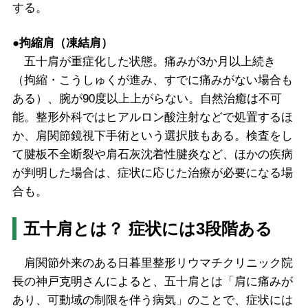
する。
●拘縮肩（凍結肩）
五十肩が重症化した状態。痛みが3か月以上続き
（拘縮・こうしゅくが進み、すでに痛みがない場合も
ある）、腕が90度以上上がらない。自然治癒は不可
能。整形外科ではヒアルロン酸注射などで処置するほ
か、肩関節鏡視下手術という選択肢もある。検査をし
て腱板不全断裂や肩石灰沈着性腱炎など、ほかの疾病
が判明した場合は、症状に応じた治療が必要になる場
合も。
五十肩とは？ 症状には3段階ある
肩関節外来のある日暮里整形リウマチクリニック院
長の神戸克明さんによると、五十肩とは「肩に痛みが
あり、可動域の制限を伴う病気」のことで、症状には