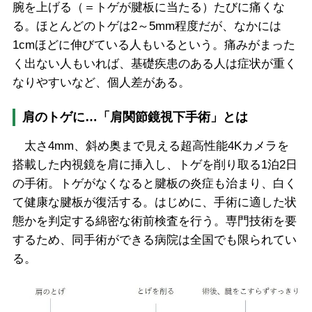
腕を上げる（＝トゲが腱板に当たる）たびに痛くな
る。ほとんどのトゲは2～5mm程度だが、なかには
1cmほどに伸びている人もいるという。痛みがまった
く出ない人もいれば、基礎疾患のある人は症状が重く
なりやすいなど、個人差がある。
肩のトゲに…「肩関節鏡視下手術」とは
太さ4mm、斜め奥まで見える超高性能4Kカメラを
搭載した内視鏡を肩に挿入し、トゲを削り取る1泊2日
の手術。トゲがなくなると腱板の炎症も治まり、白く
て健康な腱板が復活する。はじめに、手術に適した状
態かを判定する綿密な術前検査を行う。専門技術を要
するため、同手術ができる病院は全国でも限られてい
る。