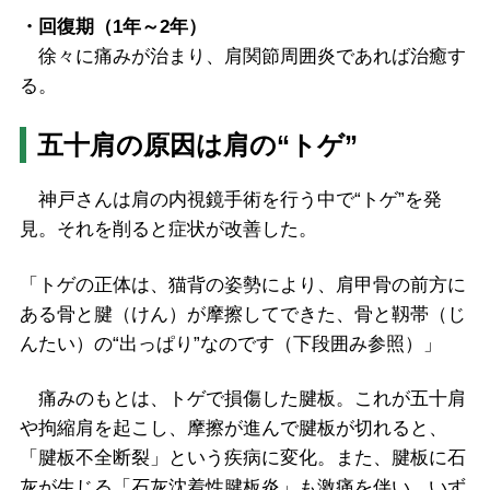
・回復期（1年～2年）
徐々に痛みが治まり、肩関節周囲炎であれば治癒す
る。
五十肩の原因は肩の“トゲ”
神戸さんは肩の内視鏡手術を行う中で“トゲ”を発
見。それを削ると症状が改善した。
「トゲの正体は、猫背の姿勢により、肩甲骨の前方に
ある骨と腱（けん）が摩擦してできた、骨と靱帯（じ
んたい）の“出っぱり”なのです（下段囲み参照）」
痛みのもとは、トゲで損傷した腱板。これが五十肩
や拘縮肩を起こし、摩擦が進んで腱板が切れると、
「腱板不全断裂」という疾病に変化。また、腱板に石
灰が生じる「石灰沈着性腱板炎」も激痛を伴い、いず