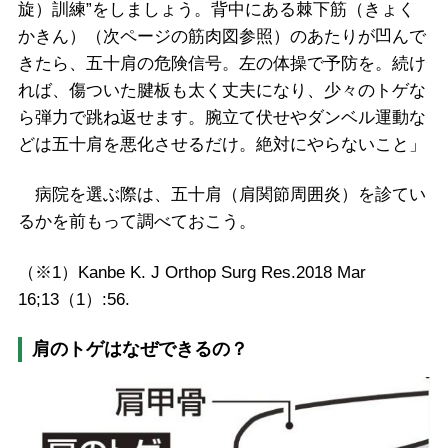
旋）訓練”をしましょう。背中にある棘下筋（きょく
かきん）（次ページの筋肉図参照）のあたりが凹んで
きたら、五十肩の危険信号。左の体操で予防を。続け
れば、傷ついた腱板も太く丈夫になり、少々のトゲな
ら弾力で跳ね返せます。腕立て伏せやダンベル運動な
どは五十肩を悪化させるだけ。絶対にやらないこと」
病院を選ぶ際は、五十肩（肩関節周囲炎）を診てい
るかを前もって調べておこう。
（※1）Kanbe K. J Orthop Surg Res.2018 Mar
16;13（1）:56.
肩のトゲはなぜできるの？