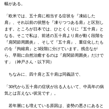
幅がある。
「欧米では、五十肩に相当する症状を『凍結した
肩』、それ以前の状態を『凍りつつある肩』と区別し
ます。ところが日本では、ひとくくりに『五十肩』と
なる。そこで私は、前述の五十肩より肩が動く段階を
『肩関節周囲炎』、そして『五十肩』、重症化したも
のを『拘縮肩』と3段階に分けています。残念なが
ら、早期に自然治癒するのは『肩関節周囲炎』だけで
す」（神戸さん・以下同）
ちなみに、四十肩と五十肩は同義語で、
「30代から五十肩の症状が出る人もいて、中高年の病
気とは言えない状況です」。
若年層にも増えている原因は、姿勢の悪さにあると