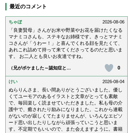
最近のコメント
ちゃぼ
2026-08-06
「良妻賢母」さんがお米や野菜やお花を届けたくなる
マナミコさんも、ステキなお姉様です。きっとマナミ
コさんが「うわー！」と喜んでくれる顔を見たくて、
あれこれ詰めて持って来てくださってるのだと思いま
す。 お二人とも良いお友達ですね。
0
（兄がボケました～認知症と介
護と老後と「第84回『特別送
達』が届きました」）
けい
2026-08-04
ぬらりんさま、長い間ありがとうございました。優し
くてユーモアのあるイラストと文章がとっても素敵
で、毎回楽しく読ませていただきました。私も母の介
護中で、癒されたり励みになりました。これから連載
がないのが寂しくてたまりませんが、いろんなエピソ
ード思い出したりしながら頑張っていこうと思いま
す。不定期でもいいので、また会えますように。書籍