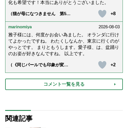
化も希望です！本当にありがとうございました。
+8
（猫が母になつきません 第500
話「ありがとう」【最終話】）
marinomiya
2026-08-03
雅子様には、何度かお会い為ました。 オランダに行け
てよかったですね。 わたくしなんか、東京に行くのが
やっとです。 まりともうします。愛子様、は、盆踊り
のお姿が好きなんですね。 以上です。
+2
（《同じパールでも印象が変
化》皇后雅子さまに学ぶ「大人
の夏ネックレス」上品＆涼しげ
に見せる4つの法則）
コメント一覧を見る
関連記事