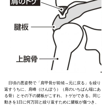
日頃の悪姿勢で「肩甲骨が前傾→元に戻る」を繰り
返すうちに、肩峰（けんぽう）（肩のいちばん端にあ
る骨）とその下の腱板がこすれ、トゲができる。同じ
動きを1日に何万回と繰り返すために腱板が傷つき、