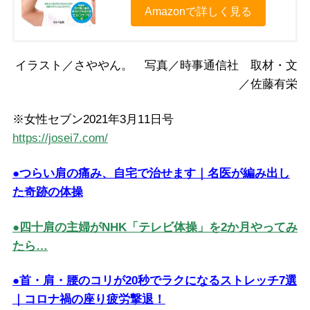
Amazonで詳しく見る
イラスト／さややん。 写真／時事通信社 取材・文
／佐藤有栄
※女性セブン2021年3月11日号
https://josei7.com/
●つらい肩の痛み、自宅で治せます｜名医が編み出し
た奇跡の体操
●四十肩の主婦がNHK「テレビ体操」を2か月やってみ
たら…
●首・肩・腰のコリが20秒でラクになるストレッチ7選
｜コロナ禍の座り疲労撃退！