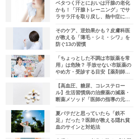
ベタつく汗とにおいは汗腺の老化
かも！「汗腺トレーニング」でサ
ラサラ汗を取り戻し、熱中症に負
けない体へ
そのケア、逆効果かも？皮膚科医
が教える「薄毛・シミ・シワ」を
防ぐ13の習慣
「ちょっとした不調は市販薬を常
用」は危険？ 手放せない市販薬の
やめ方・受診する目安【薬剤師解
説】
【高血圧、糖尿、コレステロー
ル】生活習慣病の治療薬の減薬・
断薬メソッド「医師の指導の元、
段階的に」【医師解説】
夏バテだと思っていたら「鉄不
足」だった？医師が教える隠れ貧
血のサインと対処法