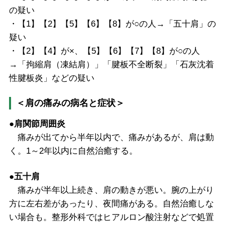
の疑い
・【1】【2】【5】【6】【8】が○の人→「五十肩」の
疑い
・【2】【4】が×、【5】【6】【7】【8】が○の人
→「拘縮肩（凍結肩）」「腱板不全断裂」「石灰沈着
性腱板炎」などの疑い
＜肩の痛みの病名と症状＞
●肩関節周囲炎
痛みが出てから半年以内で、痛みがあるが、肩は動
く。1～2年以内に自然治癒する。
●五十肩
痛みが半年以上続き、肩の動きが悪い。腕の上がり
方に左右差があったり、夜間痛がある。自然治癒しな
い場合も。整形外科ではヒアルロン酸注射などで処置