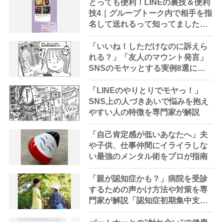
とっても便利！LINEの裏技＆便利
技4｜グループトーク内で相手を指
名して送れるって知ってました
か？
「いいね！しただけなのに訴えら
れる？」「友人のマウント発言」
SNSのモヤッとする実例8選に専
門家がアドバイス
「LINEのやりとりでモヤっ！」
SNS上の人づきあいで悩みを抱え
やすい人の特徴を専門家が解説
「自己肯定感が低いあなたへ」夫
や子供、仕事仲間にイライラしな
い最強のメンタル術をプロが指南
「親が認知症かも？」病院を受診
するための声かけ方法や対策を専
門家が解説「認知症初期集中支援
チームを活用する手も」