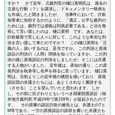
すか？ さて近年、元裁判官の樋口英明氏は、過去の
立派な行動（？）を講演し、ドキュメンタリー映画を
も作成したと聞きましたが、 当事件において、詐欺
加害者に加担するかのように、「適正，公平な裁判の
ためには、裁判では虚偽は到底必要である」と法を無
視して言い渡したのは、樋口英明 です。 あなたは、
詐欺被害で苦しむ人々に対して、このような卑劣な判
決を言い渡して来たのですか？ この樋口英明を「正
義の人」扱いするのは、妥当ですか。 この判決と原発
訴訟の判決の（人間）関係を知っていますか。 この判
決の後に原発訴訟の判決をしましたが、そこには共通
する人物がいました。 定年後は、承知の通り、この原
発判決を執筆等し名声を得るに至っています。 樋口英
明は、当初よりこの定年後の構想を描いており、原発
訴訟団の弁護士たちには、あとくされなく勝訴する
（させる） ことを望んでいたと思われます。 しか
し、その前に目ざわりともいうべき国家賠償訴訟（福
井地方裁判所.平成24年ワ第159号）が提起されたので
す。 その原審の訴訟詐欺の被告とは、弁護士のTと
M等であり、一方の原発訴訟の訴状を書いた弁護士も