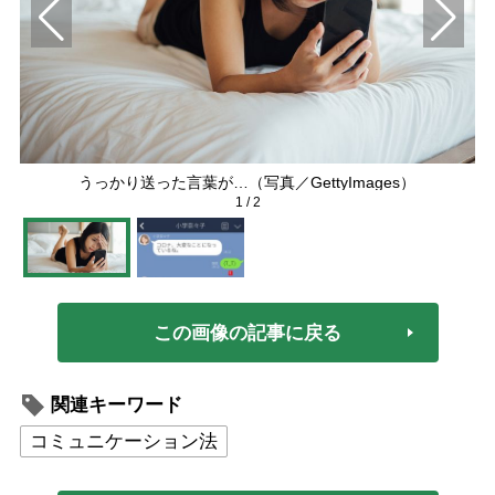
うっかり送った言葉が…（写真／GettyImages）
1
/
2
この画像の記事に戻る
関連キーワード
コミュニケーション法