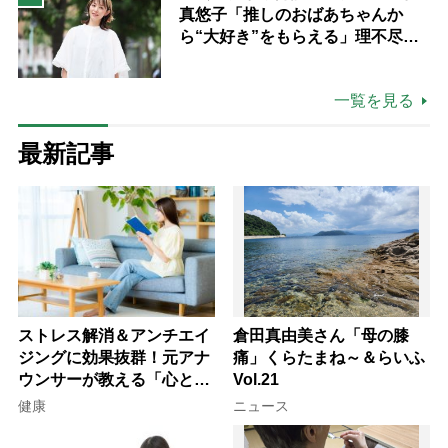
真悠子「推しのおばあちゃんか
ら“大好き”をもらえる」理不尽さ
も吹き飛ぶ“やりがい”、介護の現
場は「愛おしい」
一覧を見る
最新記事
ストレス解消＆アンチエイ
倉田真由美さん「母の膝
ジングに効果抜群！元アナ
痛」くらたまね～＆らいふ
ウンサーが教える「心と体
Vol.21
を元気にする音読の習慣」
健康
ニュース