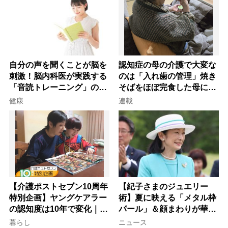
自分の声を聞くことが脳を
認知症の母の介護で大変な
刺激！脳内科医が実践する
のは「入れ歯の管理」焼き
「音読トレーニング」の極
そばをほぼ完食した母に息
意
子が血の気が引いた理由
健康
連載
【介護ポストセブン10周年
【紀子さまのジュエリー
特別企画】ヤングケアラー
術】夏に映える「メタル枠
の認知度は10年で変化｜流
パール」＆顔まわりが華や
行語大賞にノミネート、法
ぐ「揺れる一粒」の使い分
暮らし
ニュース