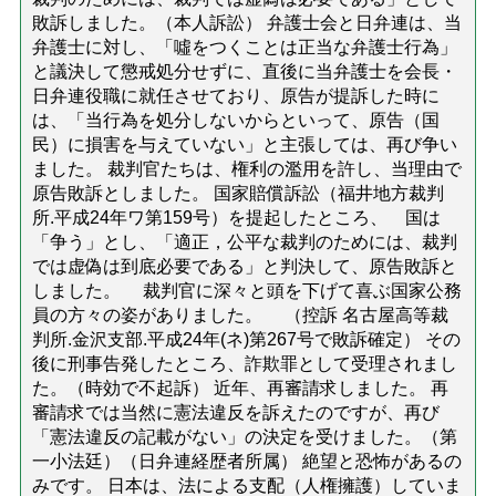
敗訴しました。（本人訴訟） 弁護士会と日弁連は、当
弁護士に対し、「噓をつくことは正当な弁護士行為」
と議決して懲戒処分せずに、直後に当弁護士を会長・
日弁連役職に就任させており、原告が提訴した時に
は、「当行為を処分しないからといって、原告（国
民）に損害を与えていない」と主張しては、再び争い
ました。 裁判官たちは、権利の濫用を許し、当理由で
原告敗訴としました。 国家賠償訴訟（福井地方裁判
所.平成24年ワ第159号）を提起したところ、 国は
「争う」とし、「適正，公平な裁判のためには、裁判
では虚偽は到底必要である」と判決して、原告敗訴と
しました。 裁判官に深々と頭を下げて喜ぶ国家公務
員の方々の姿がありました。 （控訴 名古屋高等裁
判所.金沢支部.平成24年(ネ)第267号で敗訴確定） その
後に刑事告発したところ、詐欺罪として受理されまし
た。（時効で不起訴） 近年、再審請求しました。 再
審請求では当然に憲法違反を訴えたのですが、再び
「憲法違反の記載がない」の決定を受けました。（第
一小法廷）（日弁連経歴者所属） 絶望と恐怖があるの
みです。 日本は、法による支配（人権擁護）していま