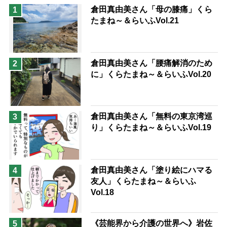
猫が母になつきません
倉田真由美さん「母の膝痛」くら
1
たまね～＆らいふVol.21
息子の遠距離介護サバイバル術
兄がボケました
便利なサービス
予防法
倉田真由美さん「腰痛解消のため
2
に」くらたまね～＆らいふVol.20
倉田真由美さん「無料の東京湾巡
3
り」くらたまね～＆らいふVol.19
倉田真由美さん「塗り絵にハマる
4
友人」くらたまね～＆らいふ
Vol.18
《芸能界から介護の世界へ》岩佐
5