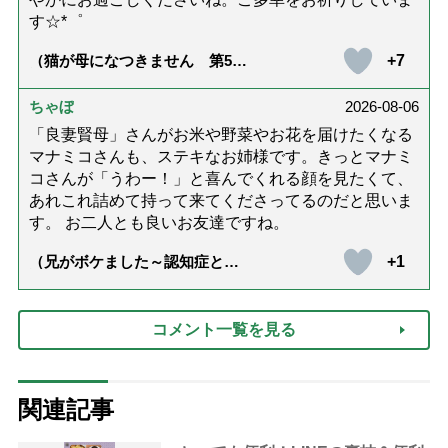
す☆*゜
+7
（猫が母になつきません 第500
話「ありがとう」【最終話】）
ちゃぼ
2026-08-06
「良妻賢母」さんがお米や野菜やお花を届けたくなる
マナミコさんも、ステキなお姉様です。きっとマナミ
コさんが「うわー！」と喜んでくれる顔を見たくて、
あれこれ詰めて持って来てくださってるのだと思いま
す。 お二人とも良いお友達ですね。
+1
（兄がボケました～認知症と介
護と老後と「第84回『特別送
達』が届きました」）
コメント一覧を見る
関連記事