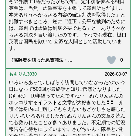
その弁護士T等だったからです。 定年後を夢みる樋口
英明は、当然「虚偽事実を主張して裁判所をだまし、
本来ありうべからざる内容の確定判決を取得した」と
批難すべきところ、逆に「適正，公平な裁判のために
は、裁判では虚偽は到底必要である」と ありうべか
らざる判決を言い渡したのです。 それでも現在、樋口
英明は国民を欺いて 立派な人間として活動していま
す。
0
（高齢者を狙った悪質商法・訪
問詐欺の種類と実例9選｜騙され
ないための4つの対策「騙されや
すい人の特徴は？」【社会福祉
ももりん3030
2026-08-07
士解説】）
いろいろあって､しばらく訪問していなかったので､今
日になって500回が最終話と知り､愕然となりました
(@_@;) 10年経ってたんですね･･ ぬらりんさんの
ホッコリするイラストと文章が大好きでした❢❢ 介
護では身内に理解してもらえないもどかしさを感じた
り､いろいろありましたが､ぬらりんさんの文章を読ん
で心救われたことが多々ありました。不定期での近況
報告を心待ちにしています。さびちゃん・隊長と､健
やかにお過ごしくださいね。ご多幸をお祈りしていま