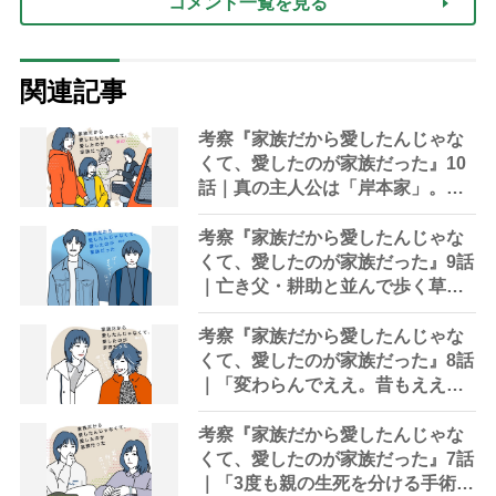
コメント一覧を見る
関連記事
考察『家族だから愛したんじゃな
くて、愛したのが家族だった』10
話｜真の主人公は「岸本家」。演
技派俳優・河合優実の誕生を見届
けた幸せ
考察『家族だから愛したんじゃな
くて、愛したのが家族だった』9話
｜亡き父・耕助と並んで歩く草太
「パパ、この道でええ？」
考察『家族だから愛したんじゃな
くて、愛したのが家族だった』8話
｜「変わらんでええ。昔もええ。
今もええ。一生懸命食べて、一生
懸命生きてれば、それでええ」
考察『家族だから愛したんじゃな
くて、愛したのが家族だった』7話
｜「3度も親の生死を分ける手術に