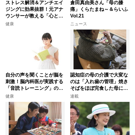
ストレス解消＆アンチエイ
倉田真由美さん「母の膝
ジングに効果抜群！元アナ
痛」くらたまね～＆らいふ
ウンサーが教える「心と体
Vol.21
を元気にする音読の習慣」
健康
ニュース
自分の声を聞くことが脳を
認知症の母の介護で大変な
刺激！脳内科医が実践する
のは「入れ歯の管理」焼き
「音読トレーニング」の極
そばをほぼ完食した母に息
意
子が血の気が引いた理由
健康
連載