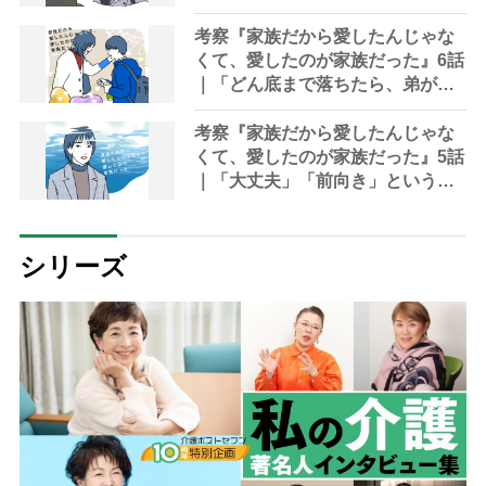
娘を立ち会わせるなんて」
考察『家族だから愛したんじゃな
くて、愛したのが家族だった』6話
｜「どん底まで落ちたら、弟が輝
いて見えた」にたった一晩で7000
件「いいね」が
考察『家族だから愛したんじゃな
くて、愛したのが家族だった』5話
｜「大丈夫」「前向き」という言
葉に七実は無意識に縛りつけられ
ていた
シリーズ