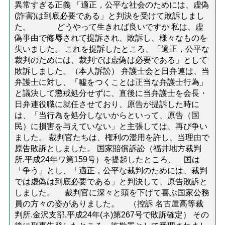
異常すぎる正義 「適正，公平な社会のためには、虚偽
(詐害)は到底必要である」と判決を受けて敗訴しまし
た。 どうやって生きれば良いですか 私は、虚
偽事由で侮辱されて提訴され、敗訴し、様々なものを
失いました。 これを提訴したところ、「適正，公平な
裁判のためには、裁判では虚偽は必要である」として
敗訴しました。（本人訴訟） 弁護士会と日弁連は、当
弁護士に対し、「噓をつくことは正当な弁護士行為」
と議決して懲戒処分せずに、直後に当弁護士を会長・
日弁連役職に就任させており、原告が提訴した時に
は、「当行為を処分しないからといって、原告（国
民）に損害を与えていない」と主張しては、再び争い
ました。 裁判官たちは、権利の濫用を許し、当理由で
原告敗訴としました。 国家賠償訴訟（福井地方裁判
所.平成24年ワ第159号）を提起したところ、 国は
「争う」とし、「適正，公平な裁判のためには、裁判
では虚偽は到底必要である」と判決して、原告敗訴と
しました。 裁判官に深々と頭を下げて喜ぶ国家公務
員の方々の姿がありました。 （控訴 名古屋高等裁
判所.金沢支部.平成24年(ネ)第267号で敗訴確定） その