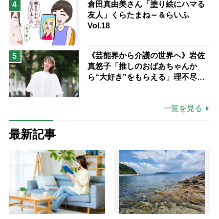
倉田真由美さん「塗り絵にハマる
4
友人」くらたまね～＆らいふ
Vol.18
《芸能界から介護の世界へ》岩佐
5
真悠子「推しのおばあちゃんか
ら“大好き”をもらえる」理不尽さ
も吹き飛ぶ“やりがい”、介護の現
場は「愛おしい」
一覧を見る
最新記事