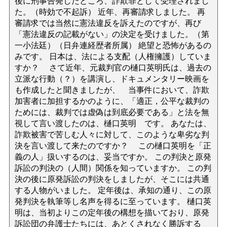
後に刑事告発したところ、詐欺罪として受理されまし
た。（時効で不起訴） 近年、再審請求しました。 再
審請求では当然に憲法違反を訴えたのですが、再び
「憲法違反の記載がない」の決定を受けました。（第
一小法廷）（日弁連経歴者所属） 絶望と恐怖があるの
みです。 日本は、法による支配（人権擁護）していま
すか？ さて近年、元裁判官の樋口英明氏は、過去の
立派な行動（？）を講演し、ドキュメンタリー映画を
も作成したと聞きましたが、 当事件において、詐欺
加害者に加担するかのように、「適正，公平な裁判の
ためには、裁判では虚偽は到底必要である」と法を無
視して言い渡したのは、樋口英明 です。 あなたは、
詐欺被害で苦しむ人々に対して、このような卑劣な判
決を言い渡して来たのですか？ この樋口英明を「正
義の人」扱いするのは、妥当ですか。 この判決と原発
訴訟の判決の（人間）関係を知っていますか。 この判
決の後に原発訴訟の判決をしましたが、そこには共通
する人物がいました。 定年後は、承知の通り、この原
発判決を執筆等し名声を得るに至っています。 樋口英
明は、当初よりこの定年後の構想を描いており、原発
訴訟団の弁護士たちには、あとくされなく勝訴する