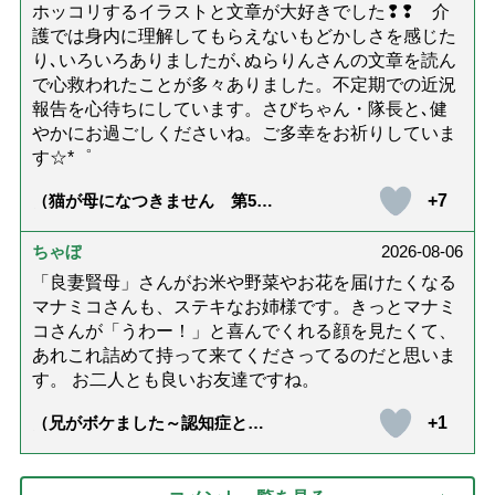
ホッコリするイラストと文章が大好きでした❢❢ 介
護では身内に理解してもらえないもどかしさを感じた
り､いろいろありましたが､ぬらりんさんの文章を読ん
で心救われたことが多々ありました。不定期での近況
報告を心待ちにしています。さびちゃん・隊長と､健
やかにお過ごしくださいね。ご多幸をお祈りしていま
す☆*゜
+7
（猫が母になつきません 第500
話「ありがとう」【最終話】）
ちゃぼ
2026-08-06
「良妻賢母」さんがお米や野菜やお花を届けたくなる
マナミコさんも、ステキなお姉様です。きっとマナミ
コさんが「うわー！」と喜んでくれる顔を見たくて、
あれこれ詰めて持って来てくださってるのだと思いま
す。 お二人とも良いお友達ですね。
+1
（兄がボケました～認知症と介
護と老後と「第84回『特別送
達』が届きました」）