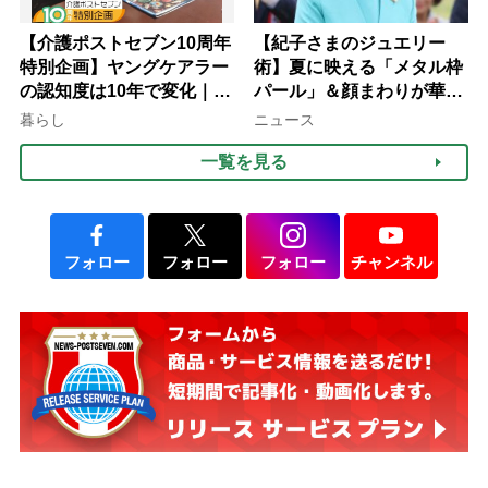
【介護ポストセブン10周年
【紀子さまのジュエリー
特別企画】ヤングケアラー
術】夏に映える「メタル枠
の認知度は10年で変化｜流
パール」＆顔まわりが華や
行語大賞にノミネート、法
ぐ「揺れる一粒」の使い分
暮らし
ニュース
律にも明記されたが果たし
け方
一覧を見る
て現在は？
フォロー
フォロー
フォロー
チャンネル