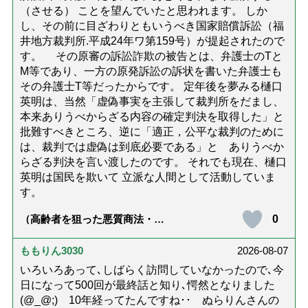
（させる） ことを望んでいたと思われます。 しか
し、その前に目ざわりともいうべき国家賠償訴訟（福
井地方裁判所.平成24年ワ第159号）が提起されたので
す。 その原審の訴訟詐欺の被告とは、弁護士のTと
M等であり、一方の原発訴訟の訴状を書いた弁護士も
その弁護士T等だったからです。 定年後を夢みる樋口
英明は、当然「虚偽事実を主張して裁判所をだまし、
本来ありうべからざる内容の確定判決を取得した」と
批難すべきところ、逆に「適正，公平な裁判のために
は、裁判では虚偽は到底必要である」と ありうべか
らざる判決を言い渡したのです。 それでも現在、樋口
英明は国民を欺いて 立派な人間として活動していま
す。
0
（高齢者を狙った悪質商法・訪
問詐欺の種類と実例9選｜騙され
ないための4つの対策「騙されや
すい人の特徴は？」【社会福祉
ももりん3030
2026-08-07
士解説】）
いろいろあって､しばらく訪問していなかったので､今
日になって500回が最終話と知り､愕然となりました
(@_@;) 10年経ってたんですね･･ ぬらりんさんの