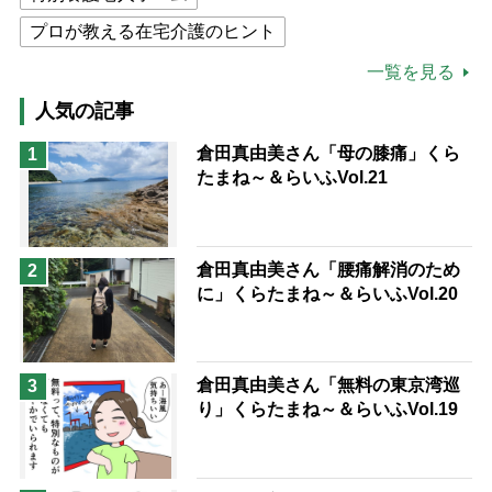
プロが教える在宅介護のヒント
公的介護保険制度
介護食
一覧を見る
高木ブー
ケアマネジャー
人気の記事
猫が母になつきません
倉田真由美さん「母の膝痛」くら
1
たまね～＆らいふVol.21
息子の遠距離介護サバイバル術
兄がボケました
便利なサービス
予防法
倉田真由美さん「腰痛解消のため
2
に」くらたまね～＆らいふVol.20
倉田真由美さん「無料の東京湾巡
3
り」くらたまね～＆らいふVol.19