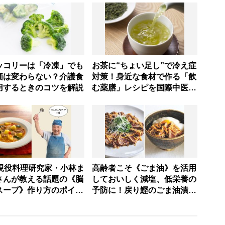
ッコリーは「冷凍」でも
お茶に“ちょい足し”で冷え症
価は変わらない？介護食
対策！身近な食材で作る「飲
用するときのコツを解説
む薬膳」レシピを国際中医師
が伝授
歳現役料理研究家・小林ま
高齢者こそ《ごま油》を活用
さんが教える話題の《脳
しておいしく減塩、低栄養の
スープ》作り方のポイン
予防に！戻り鰹のごま油漬
つ【レシピ公開】
け・アレンジレシピ付き【料
理研究家＆管理栄養士・沼津
りえさん】