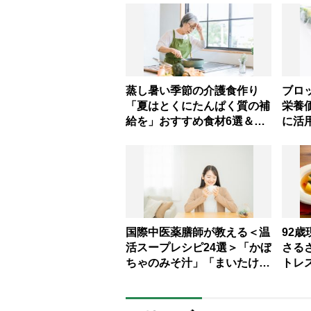
蒸し暑い季節の介護食作り
ブロ
「夏はとくにたんぱく質の補
栄養
給を」おすすめ食材6選＆火
に活
を使わないお手軽レシピ3選
【管理栄養士提案】
国際中医薬膳師が教える＜温
92
活スープレシピ24選＞「かぼ
さる
ちゃのみそ汁」「まいたけサ
トレ
ンラータン」で冷え対策
ト5