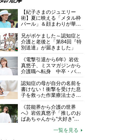
気の記事
が母になつきません
【紀子さまのジュエリー
術】夏に映える「メタル枠
子の遠距離介護サバイバル術
パール」＆顔まわりが華や
がボケました
便利なサービス
ぐ「揺れる一粒」の使い分
け方
兄がボケました～認知症と
防法
介護と老後と「第84回『特
別送達』が届きました」
《電撃引退から6年》岩佐
真悠子、ミスマガジンから
介護職へ転身 中卒・バイ
ト経験ゼロの彼女が見つけ
た“居場所”「社会の役に立
認知症の母が自分の名前を
ちながら自分らしくいられ
書けない！衝撃を受けた息
市瀬悦子さん
る」
子を救った作業療法士さん
の言葉
《芸能界から介護の世界
へ》岩佐真悠子「推しのお
ばあちゃんから“大好き”を
もらえる」理不尽さも吹き
一覧を見る
飛ぶ“やりがい”、介護の現
場は「愛おしい」