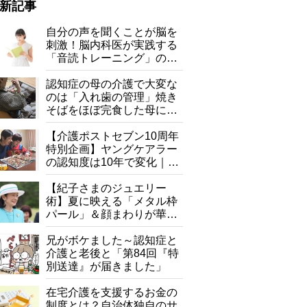
新記事
自分の声を聞くことが脳を
刺激！脳内科医が実践する
「音読トレーニング」の極
意
認知症の母の介護で大変な
のは「入れ歯の管理」焼き
そばをほぼ完食した母に息
子が血の気が引いた理由
【介護ポストセブン10周年
特別企画】ヤングケアラー
の認知度は10年で変化｜流
行語大賞にノミネート、法
律にも明記されたが果たし
【紀子さまのジュエリー
て現在は？
術】夏に映える「メタル枠
パール」＆顔まわりが華や
ぐ「揺れる一粒」の使い分
け方
兄がボケました～認知症と
介護と老後と「第84回『特
別送達』が届きました」
在宅介護を支援するお金の
制度とは？自治体独自のサ