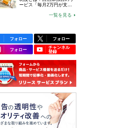
ービス「毎月2万円が支給
される」ケースも【FP解
一覧を見る
説】
フォロー
フォロー
チャンネル
フォロー
登録