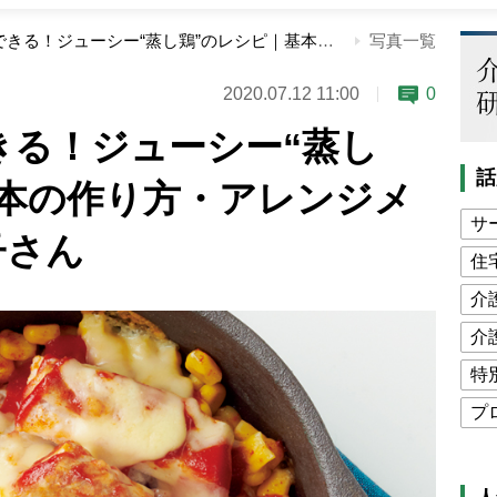
フライパンでできる！ジューシー“蒸し鶏”のレシピ｜基本の作り方・アレンジメニュー｜市瀬悦子さん
写真一覧
2020.07.12 11:00
0
きる！ジューシー“蒸し
話
基本の作り方・アレンジメ
サ
子さん
住
介
介
特
プ
公
高