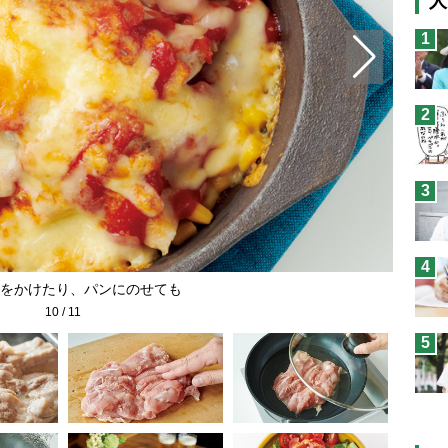
人
猫
1
息
兄
2
予
3
4
をかけたり、パンにのせても
10
/
11
5