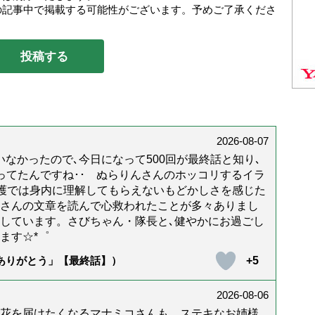
の記事中で掲載する可能性がございます。予めご了承くださ
2026-08-07
なかったので､今日になって500回が最終話と知り､
年経ってたんですね･･ ぬらりんさんのホッコリするイラ
護では身内に理解してもらえないもどかしさを感じた
んさんの文章を読んで心救われたことが多々ありまし
しています。さびちゃん・隊長と､健やかにお過ごし
ます☆*゜
+5
「ありがとう」【最終話】）
2026-08-06
花を届けたくなるマナミコさんも、ステキなお姉様