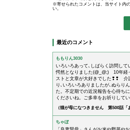
寄せられたコメントは、当サイト内
い。
最近のコメント
ももりん3030
いろいろあって､しばらく訪問してい
愕然となりました(@_@;) 10
ストと文章が大好きでした❢❢ 介
り､いろいろありましたが､ぬらり
た。不定期での近況報告を心待ちに
くださいね。ご多幸をお祈りしてい
（猫が母になつきません 第500話
ちゃぼ
「良妻賢母」さんがお米や野菜やお