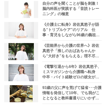
自分の声を聞くことが脳を刺激！
脳内科医が実践する「音読トレー
ニング」の極意
《介護士に転身》岩佐真悠子が語
る“トリプルケア”のリアル 仕
事・育児をしながら96歳の義祖母
と同居して介護 プロだから言え
る「家での介護は“雑”でも気にし
《芸能界から介護の世界へ》岩佐
ない」
真悠子「推しのおばあちゃんか
ら“大好き”をもらえる」理不尽さ
も吹き飛ぶ“やりがい”、介護の現
場は「愛おしい」
《電撃引退から6年》岩佐真悠子、
ミスマガジンから介護職へ転身
中卒・バイト経験ゼロの彼女が見
つけた“居場所”「社会の役に立ち
ながら自分らしくいられる」
93歳の父に声を荒げて猛省･･･介護
情報を発信して10年、でも我がこ
ととなると教科書通りにいかずに
ため息「感情と理性の狭間で右往