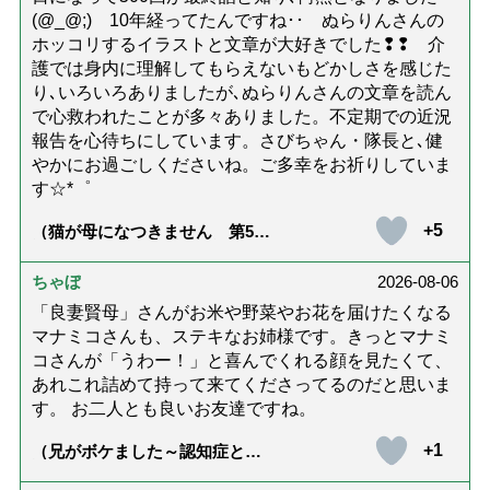
(@_@;) 10年経ってたんですね･･ ぬらりんさんの
ホッコリするイラストと文章が大好きでした❢❢ 介
護では身内に理解してもらえないもどかしさを感じた
り､いろいろありましたが､ぬらりんさんの文章を読ん
で心救われたことが多々ありました。不定期での近況
報告を心待ちにしています。さびちゃん・隊長と､健
やかにお過ごしくださいね。ご多幸をお祈りしていま
す☆*゜
+5
（猫が母になつきません 第500
話「ありがとう」【最終話】）
ちゃぼ
2026-08-06
「良妻賢母」さんがお米や野菜やお花を届けたくなる
マナミコさんも、ステキなお姉様です。きっとマナミ
コさんが「うわー！」と喜んでくれる顔を見たくて、
あれこれ詰めて持って来てくださってるのだと思いま
す。 お二人とも良いお友達ですね。
+1
（兄がボケました～認知症と介
護と老後と「第84回『特別送
達』が届きました」）