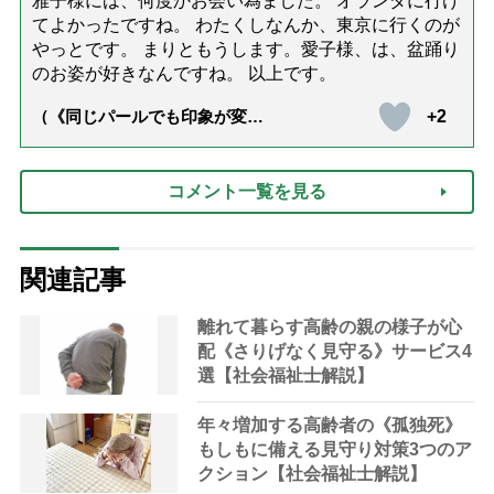
雅子様には、何度かお会い為ました。 オランダに行け
てよかったですね。 わたくしなんか、東京に行くのが
やっとです。 まりともうします。愛子様、は、盆踊り
のお姿が好きなんですね。 以上です。
+2
（《同じパールでも印象が変
化》皇后雅子さまに学ぶ「大人
の夏ネックレス」上品＆涼しげ
に見せる4つの法則）
コメント一覧を見る
関連記事
離れて暮らす高齢の親の様子が心
配《さりげなく見守る》サービス4
選【社会福祉士解説】
年々増加する高齢者の《孤独死》
もしもに備える見守り対策3つのア
クション【社会福祉士解説】