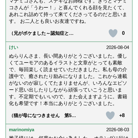
マナミコさんも、ステキなお姉様です。きっとマナミ
コさんが「うわー！」と喜んでくれる顔を見たくて、
あれこれ詰めて持って来てくださってるのだと思いま
す。 お二人とも良いお友達ですね。
0
（兄がボケました～認知症と介
護と老後と「第84回『特別送
達』が届きました」）
けい
2026-08-04
ぬらりんさま、長い間ありがとうございました。優し
くてユーモアのあるイラストと文章がとっても素敵
で、毎回楽しく読ませていただきました。私も母の介
護中で、癒されたり励みになりました。これから連載
がないのが寂しくてたまりませんが、いろんなエピソ
ード思い出したりしながら頑張っていこうと思いま
す。不定期でもいいので、また会えますように。書籍
化も希望です！本当にありがとうございました。
+8
（猫が母になつきません 第500
話「ありがとう」【最終話】）
marinomiya
2026-08-03