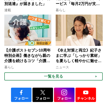
別送達』が届きました」
ービス「毎月2万円が支給
される」ケースも【FP解
連載
暮らし
説】
【介護ポストセブン10周年
《冷え対策と両立》紀子さ
特別企画】働きながら親の
まに学ぶ「しっかり素材」
介護を続けるコツ「介護は
を夏らしく軽やかに魅せる
10年以上続くことも…3つ
3つの着こなし法則
暮らし
ニュース
のフェーズに分けて考えて
一覧を見る
みよう」【社会福祉士解
説】
フォロー
フォロー
フォロー
チャンネル