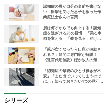
認知症の母が自分の名前を書けな
い！衝撃を受けた息子を救った作
業療法士さんの言葉
脳は何才からでも向上する！認知
症を遠ざける26の習慣 「乗る車
両を変える」「鏡を見る」だけで
も脳は刺激される
「親が亡くなったら口座が凍結さ
れる？」疑問に専門家が解説！
《遺言代用信託》ほか故人の預金
を引き出す方法やサービス
「認知症の母親のひとり歩きが不
安」「また出ていってしまうので
は…」知っておきたい4つの見守り
方法やサービスを専門家が解説
シリーズ