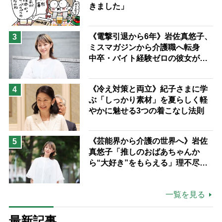
きました」
《電撃引退から6年》岩佐真悠子、
3
ミスマガジンから介護職へ転身
中卒・バイト経験ゼロの彼女が見
つけた“居場所”「社会の役に立ち
ながら自分らしくいられる」
《冷え対策と両立》紀子さまに学
4
ぶ「しっかり素材」を夏らしく軽
やかに魅せる3つの着こなし法則
《芸能界から介護の世界へ》岩佐
5
真悠子「推しのおばあちゃんか
ら“大好き”をもらえる」理不尽さ
も吹き飛ぶ“やりがい”、介護の現
場は「愛おしい」
一覧を見る
最新記事