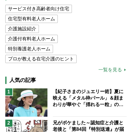
サービス付き高齢者向け住宅
住宅型有料老人ホーム
介護施設紹介
介護付有料老人ホーム
特別養護老人ホーム
プロが教える在宅介護のヒント
公的介護保険制度
介護食
一覧を見る
高木ブー
ケアマネジャー
人気の記事
猫が母になつきません
【紀子さまのジュエリー術】夏に
1
映える「メタル枠パール」＆顔ま
息子の遠距離介護サバイバル術
わりが華やぐ「揺れる一粒」の使
兄がボケました
便利なサービス
い分け方
予防法
兄がボケました～認知症と介護と
2
老後と「第84回『特別送達』が届