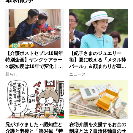
【介護ポストセブン10周年
【紀子さまのジュエリー
特別企画】ヤングケアラー
術】夏に映える「メタル枠
の認知度は10年で変化｜流
パール」＆顔まわりが華や
行語大賞にノミネート、法
ぐ「揺れる一粒」の使い分
暮らし
ニュース
律にも明記されたが果たし
け方
て現在は？
兄がボケました～認知症と
在宅介護を支援するお金の
介護と老後と「第84回『特
制度とは？自治体独自のサ