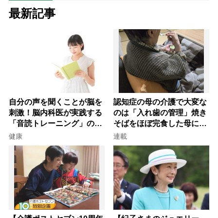
最新記事
自分の声を聞くことが脳を
認知症の母の介護で大変な
刺激！脳内科医が実践する
のは「入れ歯の管理」焼き
「音読トレーニング」の極
そばをほぼ完食した母に息
意
子が血の気が引いた理由
健康
連載