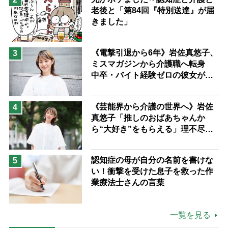
老後と「第84回『特別送達』が届
きました」
《電撃引退から6年》岩佐真悠子、
3
ミスマガジンから介護職へ転身
中卒・バイト経験ゼロの彼女が見
つけた“居場所”「社会の役に立ち
ながら自分らしくいられる」
《芸能界から介護の世界へ》岩佐
4
真悠子「推しのおばあちゃんか
ら“大好き”をもらえる」理不尽さ
も吹き飛ぶ“やりがい”、介護の現
場は「愛おしい」
認知症の母が自分の名前を書けな
5
い！衝撃を受けた息子を救った作
業療法士さんの言葉
一覧を見る