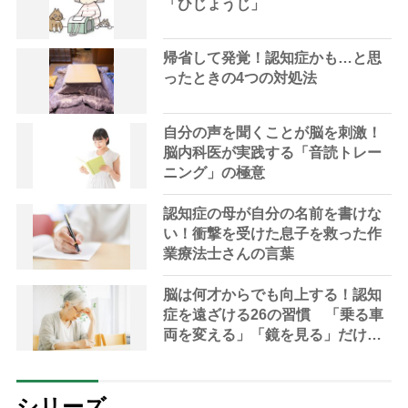
「ひじょうじ」
帰省して発覚！認知症かも…と思
ったときの4つの対処法
自分の声を聞くことが脳を刺激！
脳内科医が実践する「音読トレー
ニング」の極意
認知症の母が自分の名前を書けな
い！衝撃を受けた息子を救った作
業療法士さんの言葉
脳は何才からでも向上する！認知
症を遠ざける26の習慣 「乗る車
両を変える」「鏡を見る」だけで
も脳は刺激される
シリーズ