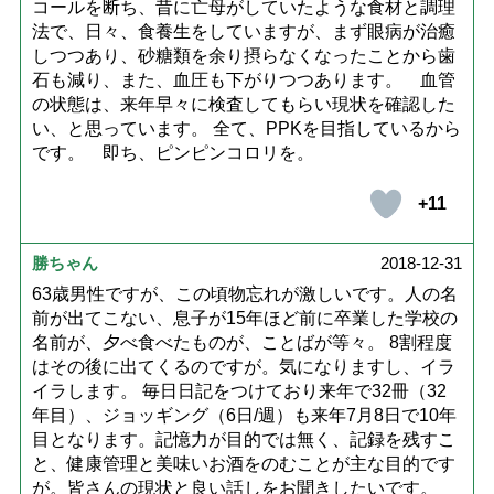
コールを断ち、昔に亡母がしていたような食材と調理
法で、日々、食養生をしていますが、まず眼病が治癒
しつつあり、砂糖類を余り摂らなくなったことから歯
石も減り、また、血圧も下がりつつあります。 血管
の状態は、来年早々に検査してもらい現状を確認した
い、と思っています。 全て、PPKを目指しているから
です。 即ち、ピンピンコロリを。
+11
勝ちゃん
2018-12-31
63歳男性ですが、この頃物忘れが激しいです。人の名
前が出てこない、息子が15年ほど前に卒業した学校の
名前が、夕べ食べたものが、ことばが等々。 8割程度
はその後に出てくるのですが。気になりますし、イラ
イラします。 毎日日記をつけており来年で32冊（32
年目）、ジョッギング（6日/週）も来年7月8日で10年
目となります。記憶力が目的では無く、記録を残すこ
と、健康管理と美味いお酒をのむことが主な目的です
が。皆さんの現状と良い話しをお聞きしたいです。