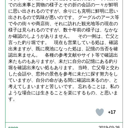
での出来事と買物の様子とその折の会話の一々が鮮明
に思い出されるのですが、余りにも克明に鮮明に思い
出されるので気味が悪いのです。 グーグルのアース等
で今の街々や商店街、それに訪れた観光地等の現在の
様子は見られるのですが、数十年前の様子は、なかな
か確認のしようがありません。 その一例は、亡父と
言った釣り堀です。 現在も営業している処は、確認
出来ますが、既に廃池になった処は、記憶の当否を確
認出来ません。 各種の参考文献やサイト等で確認出
来たものもありますが、未だに自分の記憶にある釣り
堀を確認出来ない処もあります。 当時、亡父母と交わ
した会話や、窓外の景色を参考に未だに探す努力をし
ていますが、自分の命がある間に確認出来るのか、と
考えてしまいますと苦しいです。 忘れることは、私の
ような場合には生きることを楽にするもの、と思いま
す。
+17
soco
2019-03-26