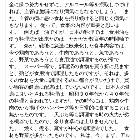
全に保つ努力をせずに、アルコール等を摂取しつづけ
れば、血管は脆弱になり病気にもなるでしょう。 ま
た、血管の病に悪い食材を摂り続けると同じく病気に
もなります。 従って、食事の内容が重要と思いま
す。 例えば、油ですが、日本の料理では、食用油を
使う料理法が出来たのは、たかだか数百年の時間軸で
す。 処が、戦後に急激に欧米化した食事内容では、
今や鶏肉であろうと、牛肉であろうと、魚であろう
と、野菜であろうとも食用油で調理するのが常で
す。 スーパー等で、調理済の食物を買う折に見ます
と、殆どが食用油で調理したものですが、それは、多
くの食材を大量に調理するのに都合が良いだけで、買
い物客の健康に配慮はしていないのです。 日本人の健
康に良いとされる料理は、昭和３０年代から４０年代
の料理と言われていますが、その時代には、鶏肉や牛
肉のから揚げやハンバーグ等を日常的に食することは
無かったのです。 天ぷら等も調理する時の火力が劣
る機器でしたので、余り食卓には上りませんでし
た。 焼く、煮る、蒸すが中心の調理法でした。 食
材も野菜が多かったものです。 私は、今、まず、アル