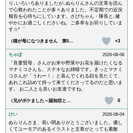
り､いろいろありましたが､ぬらりんさんの文章を読ん
で心救われたことが多々ありました。不定期での近況
報告を心待ちにしています。さびちゃん・隊長と､健
やかにお過ごしくださいね。ご多幸をお祈りしていま
す☆*゜
+3
（猫が母になつきません 第500
話「ありがとう」【最終話】）
ちゃぼ
2026-08-06
「良妻賢母」さんがお米や野菜やお花を届けたくなる
マナミコさんも、ステキなお姉様です。きっとマナミ
コさんが「うわー！」と喜んでくれる顔を見たくて、
あれこれ詰めて持って来てくださってるのだと思いま
す。 お二人とも良いお友達ですね。
0
（兄がボケました～認知症と介
護と老後と「第84回『特別送
達』が届きました」）
けい
2026-08-04
ぬらりんさま、長い間ありがとうございました。優し
くてユーモアのあるイラストと文章がとっても素敵