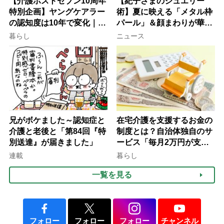
【介護ポストセブン10周年
【紀子さまのジュエリー
特別企画】ヤングケアラー
術】夏に映える「メタル枠
の認知度は10年で変化｜流
パール」＆顔まわりが華や
行語大賞にノミネート、法
ぐ「揺れる一粒」の使い分
暮らし
ニュース
律にも明記されたが果たし
け方
て現在は？
兄がボケました～認知症と
在宅介護を支援するお金の
介護と老後と「第84回『特
制度とは？自治体独自のサ
別送達』が届きました」
ービス「毎月2万円が支給
される」ケースも【FP解
連載
暮らし
説】
一覧を見る
フォロー
フォロー
フォロー
チャンネル