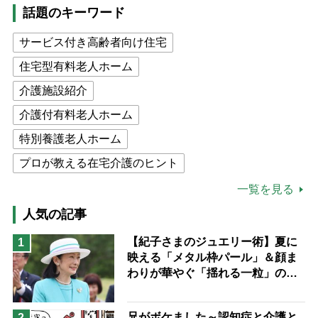
話題のキーワード
サービス付き高齢者向け住宅
住宅型有料老人ホーム
介護施設紹介
介護付有料老人ホーム
特別養護老人ホーム
プロが教える在宅介護のヒント
公的介護保険制度
介護食
一覧を見る
高木ブー
ケアマネジャー
人気の記事
猫が母になつきません
【紀子さまのジュエリー術】夏に
1
映える「メタル枠パール」＆顔ま
息子の遠距離介護サバイバル術
わりが華やぐ「揺れる一粒」の使
兄がボケました
便利なサービス
い分け方
予防法
兄がボケました～認知症と介護と
2