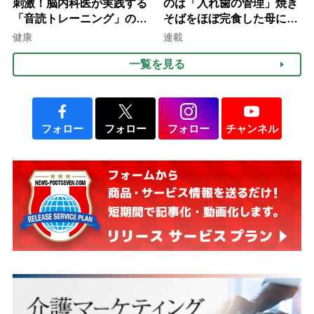
刺激！脳内科医が実践する
のは「入れ歯の管理」焼き
「音読トレーニング」の極
そばをほぼ完食した母に息
意
子が血の気が引いた理由
健康
連載
一覧を見る
フォロー
フォロー
フォロー
チャンネル