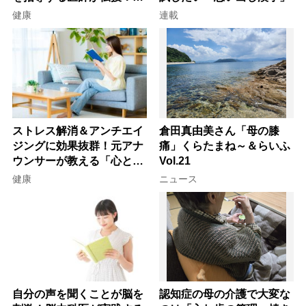
痛を自力で治す運動療法4
健康
連載
選
ストレス解消＆アンチエイ
倉田真由美さん「母の膝
ジングに効果抜群！元アナ
痛」くらたまね～＆らいふ
ウンサーが教える「心と体
Vol.21
を元気にする音読の習慣」
健康
ニュース
自分の声を聞くことが脳を
認知症の母の介護で大変な