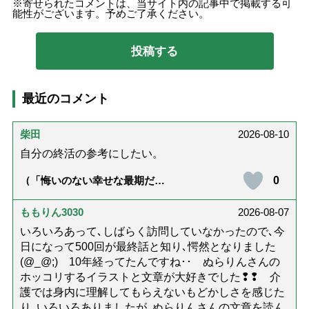
寄せられたコメントは、当サイト内の記事中で掲載する可
能性がございます。予めご了承ください。
最近のコメント
柴田
2026-08-10
自分の終活の参考にしたい。
0
（「悔いのない幸せな最期だっ
た」女優・杉田かおるさんが振
り返る母の在宅介護と看取り｜
幸せな在宅死のために医師が教
ももりん3030
2026-08-07
える大切な5つのこと）
いろいろあって､しばらく訪問していなかったので､今
日になって500回が最終話と知り､愕然となりました
(@_@;) 10年経ってたんですね･･ ぬらりんさんの
ホッコリするイラストと文章が大好きでした❢❢ 介
護では身内に理解してもらえないもどかしさを感じた
り､いろいろありましたが､ぬらりんさんの文章を読ん