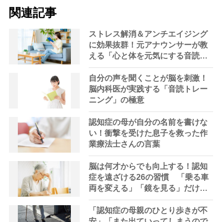
関連記事
ストレス解消＆アンチエイジング
に効果抜群！元アナウンサーが教
える「心と体を元気にする音読の
習慣」
自分の声を聞くことが脳を刺激！
脳内科医が実践する「音読トレー
ニング」の極意
認知症の母が自分の名前を書けな
い！衝撃を受けた息子を救った作
業療法士さんの言葉
脳は何才からでも向上する！認知
症を遠ざける26の習慣 「乗る車
両を変える」「鏡を見る」だけで
も脳は刺激される
「認知症の母親のひとり歩きが不
安」「また出ていってしまうので