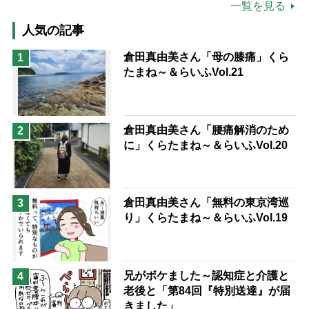
公的介護保険制度
介護食
一覧を見る
高木ブー
ケアマネジャー
人気の記事
猫が母になつきません
倉田真由美さん「母の膝痛」くら
1
たまね～＆らいふVol.21
息子の遠距離介護サバイバル術
兄がボケました
便利なサービス
予防法
倉田真由美さん「腰痛解消のため
2
に」くらたまね～＆らいふVol.20
倉田真由美さん「無料の東京湾巡
3
り」くらたまね～＆らいふVol.19
兄がボケました～認知症と介護と
4
老後と「第84回『特別送達』が届
きました」