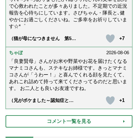
で心救われたことが多々ありました。不定期での近況
報告を心待ちにしています。さびちゃん・隊長と､健
やかにお過ごしくださいね。ご多幸をお祈りしていま
す☆*゜
+7
（猫が母になつきません 第500
話「ありがとう」【最終話】）
ちゃぼ
2026-08-06
「良妻賢母」さんがお米や野菜やお花を届けたくなる
マナミコさんも、ステキなお姉様です。きっとマナミ
コさんが「うわー！」と喜んでくれる顔を見たくて、
あれこれ詰めて持って来てくださってるのだと思いま
す。 お二人とも良いお友達ですね。
+1
（兄がボケました～認知症と介
護と老後と「第84回『特別送
達』が届きました」）
コメント一覧を見る