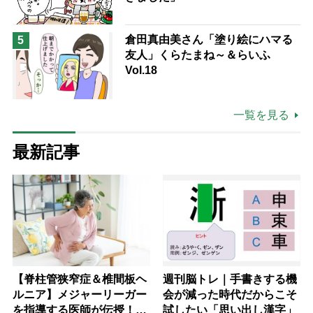
倉田真由美さん「塗り絵にハマる
5
友人」くらたまね～＆らいふ
Vol.18
一覧を見る
最新記事
【脊柱管狭窄症＆椎間板ヘ
週刊脳トレ｜手書きする機
ルニア】メジャーリーガー
会が減った時代だからこそ
を指導する医師が伝授！腰
試したい「思い出し漢字」