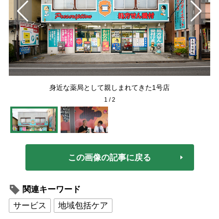
大
身近な薬局として親しまれてきた1号店
1
/
2
この画像の記事に戻る
関連キーワード
サービス
地域包括ケア