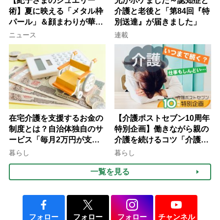
【紀子さまのジュエリー
兄がボケました～認知症と
術】夏に映える「メタル枠
介護と老後と「第84回『特
パール」＆顔まわりが華や
別送達』が届きました」
ぐ「揺れる一粒」の使い分
ニュース
連載
け方
在宅介護を支援するお金の
【介護ポストセブン10周年
制度とは？自治体独自のサ
特別企画】働きながら親の
ービス「毎月2万円が支給
介護を続けるコツ「介護は
される」ケースも【FP解
10年以上続くことも…3つ
暮らし
暮らし
説】
のフェーズに分けて考えて
一覧を見る
みよう」【社会福祉士解
説】
フォロー
フォロー
フォロー
チャンネル