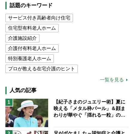
話題のキーワード
サービス付き高齢者向け住宅
住宅型有料老人ホーム
介護施設紹介
介護付有料老人ホーム
特別養護老人ホーム
プロが教える在宅介護のヒント
公的介護保険制度
介護食
一覧を見る
高木ブー
ケアマネジャー
人気の記事
猫が母になつきません
【紀子さまのジュエリー術】夏に
1
映える「メタル枠パール」＆顔ま
息子の遠距離介護サバイバル術
わりが華やぐ「揺れる一粒」の使
兄がボケました
便利なサービス
い分け方
予防法
兄がボケました～認知症と介護と
2