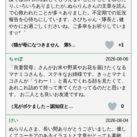
り､いろいろありましたが､ぬらりんさんの文章を読ん
で心救われたことが多々ありました。不定期での近況
報告を心待ちにしています。さびちゃん・隊長と､健
やかにお過ごしくださいね。ご多幸をお祈りしていま
す☆*゜
+1
（猫が母になつきません 第500
話「ありがとう」【最終話】）
ちゃぼ
2026-08-06
「良妻賢母」さんがお米や野菜やお花を届けたくなる
マナミコさんも、ステキなお姉様です。きっとマナミ
コさんが「うわー！」と喜んでくれる顔を見たくて、
あれこれ詰めて持って来てくださってるのだと思いま
す。 お二人とも良いお友達ですね。
0
（兄がボケました～認知症と介
護と老後と「第84回『特別送
達』が届きました」）
けい
2026-08-04
ぬらりんさま、長い間ありがとうございました。優し
くてユーモアのあるイラストと文章がとっても素敵