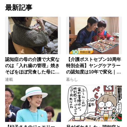
最新記事
認知症の母の介護で大変な
【介護ポストセブン10周年
のは「入れ歯の管理」焼き
特別企画】ヤングケアラー
そばをほぼ完食した母に息
の認知度は10年で変化｜流
子が血の気が引いた理由
行語大賞にノミネート、法
連載
暮らし
律にも明記されたが果たし
て現在は？