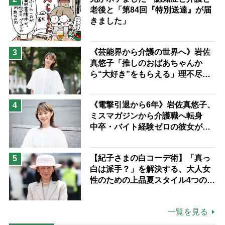
老後と「第84回『特別送達』が届
きました」
《芸能界から介護の世界へ》岩佐
3
真悠子「推しのおばあちゃんか
ら“大好き”をもらえる」理不尽さ
も吹き飛ぶ“やりがい”、介護の現
場は「愛おしい」
《電撃引退から6年》岩佐真悠子、
4
ミスマガジンから介護職へ転身
中卒・バイト経験ゼロの彼女が見
つけた“居場所”「社会の役に立ち
ながら自分らしくいられる」
【紀子さまの白コーデ術】「真っ
5
白は派手？」を解決する、大人女
性のための上品夏スタイル4つのコ
ツ
一覧を見る