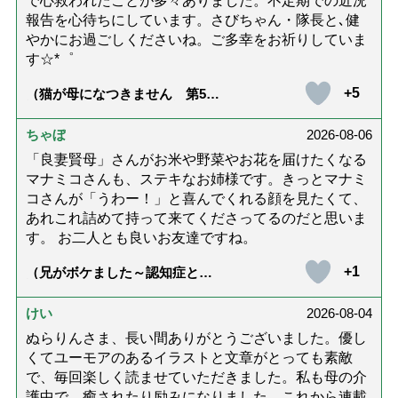
で心救われたことが多々ありました。不定期での近況
報告を心待ちにしています。さびちゃん・隊長と､健
やかにお過ごしくださいね。ご多幸をお祈りしていま
す☆*゜
+5
（猫が母になつきません 第500
話「ありがとう」【最終話】）
ちゃぼ
2026-08-06
「良妻賢母」さんがお米や野菜やお花を届けたくなる
マナミコさんも、ステキなお姉様です。きっとマナミ
コさんが「うわー！」と喜んでくれる顔を見たくて、
あれこれ詰めて持って来てくださってるのだと思いま
す。 お二人とも良いお友達ですね。
+1
（兄がボケました～認知症と介
護と老後と「第84回『特別送
達』が届きました」）
けい
2026-08-04
ぬらりんさま、長い間ありがとうございました。優し
くてユーモアのあるイラストと文章がとっても素敵
で、毎回楽しく読ませていただきました。私も母の介
護中で、癒されたり励みになりました。これから連載