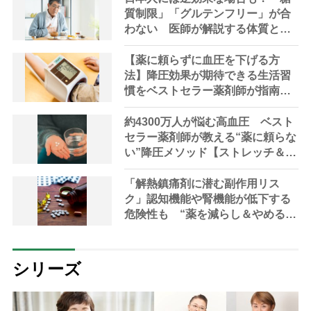
質制限」「グルテンフリー」が合
わない 医師が解説する体質と健
康の新常識
【薬に頼らずに血圧を下げる方
法】降圧効果が期待できる生活習
慣をベストセラー薬剤師が指南
【食事・入浴法】
約4300万人が悩む高血圧 ベスト
セラー薬剤師が教える“薬に頼らな
い”降圧メソッド【ストレッチ＆ツ
ボ押し】
「解熱鎮痛剤に潜む副作用リス
ク」認知機能や腎機能が低下する
危険性も “薬を減らし＆やめる”3
ステップを断薬専門医が解説
シリーズ