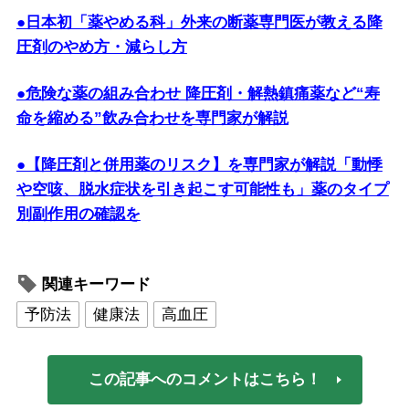
●日本初「薬やめる科」外来の断薬専門医が教える降
圧剤のやめ方・減らし方
●危険な薬の組み合わせ 降圧剤・解熱鎮痛薬など“寿
命を縮める”飲み合わせを専門家が解説
●【降圧剤と併用薬のリスク】を専門家が解説「動悸
や空咳、脱水症状を引き起こす可能性も」薬のタイプ
別副作用の確認を
関連キーワード
予防法
健康法
高血圧
この記事へのコメントはこちら！