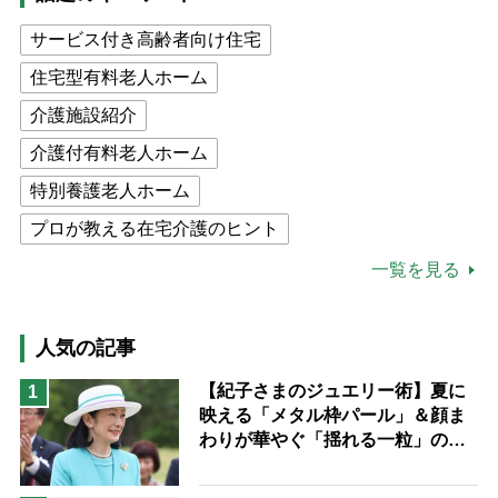
サービス付き高齢者向け住宅
住宅型有料老人ホーム
介護施設紹介
介護付有料老人ホーム
特別養護老人ホーム
プロが教える在宅介護のヒント
公的介護保険制度
介護食
一覧を見る
高木ブー
ケアマネジャー
猫が母になつきません
人気の記事
息子の遠距離介護サバイバル術
【紀子さまのジュエリー術】夏に
1
映える「メタル枠パール」＆顔ま
兄がボケました
便利なサービス
わりが華やぐ「揺れる一粒」の使
予防法
い分け方