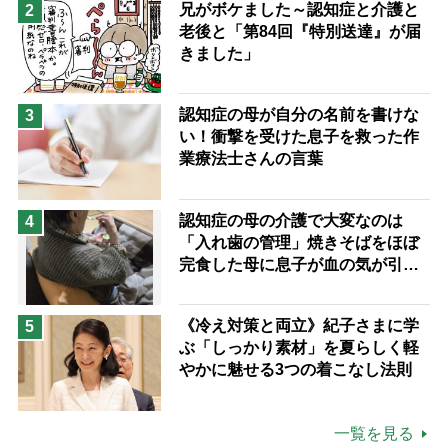
兄がボケました～認知症と介護と
2
老後と「第84回『特別送達』が届
きました」
認知症の母が自分の名前を書けな
3
い！衝撃を受けた息子を救った作
業療法士さんの言葉
認知症の母の介護で大変なのは
4
「入れ歯の管理」焼きそばをほぼ
完食した母に息子が血の気が引い
た理由
《冷え対策と両立》紀子さまに学
5
ぶ「しっかり素材」を夏らしく軽
やかに魅せる3つの着こなし法則
一覧を見る