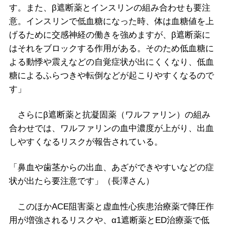
す。また、β遮断薬とインスリンの組み合わせも要注
意。インスリンで低血糖になった時、体は血糖値を上
げるために交感神経の働きを強めますが、β遮断薬に
はそれをブロックする作用がある。そのため低血糖に
よる動悸や震えなどの自覚症状が出にくくなり、低血
糖によるふらつきや転倒などが起こりやすくなるので
す」
さらにβ遮断薬と抗凝固薬（ワルファリン）の組み
合わせでは、ワルファリンの血中濃度が上がり、出血
しやすくなるリスクが報告されている。
「鼻血や歯茎からの出血、あざができやすいなどの症
状が出たら要注意です」（長澤さん）
このほかACE阻害薬と虚血性心疾患治療薬で降圧作
用が増強されるリスクや、α1遮断薬とED治療薬で低