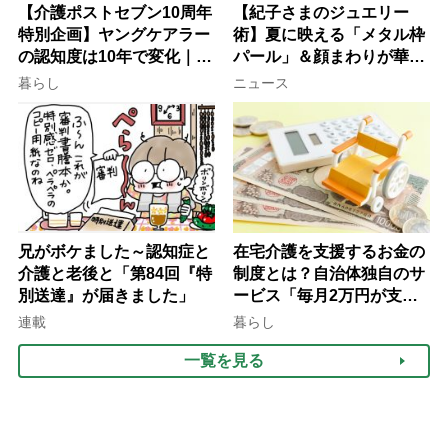
【介護ポストセブン10周年
【紀子さまのジュエリー
特別企画】ヤングケアラー
術】夏に映える「メタル枠
の認知度は10年で変化｜流
パール」＆顔まわりが華や
行語大賞にノミネート、法
ぐ「揺れる一粒」の使い分
暮らし
ニュース
律にも明記されたが果たし
け方
て現在は？
兄がボケました～認知症と
在宅介護を支援するお金の
介護と老後と「第84回『特
制度とは？自治体独自のサ
別送達』が届きました」
ービス「毎月2万円が支給
される」ケースも【FP解
連載
暮らし
説】
一覧を見る