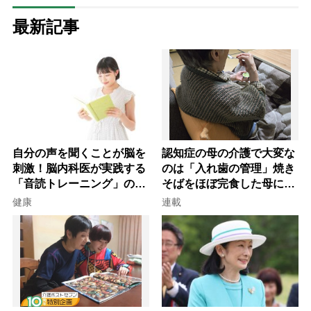
最新記事
自分の声を聞くことが脳を
認知症の母の介護で大変な
刺激！脳内科医が実践する
のは「入れ歯の管理」焼き
「音読トレーニング」の極
そばをほぼ完食した母に息
意
子が血の気が引いた理由
健康
連載