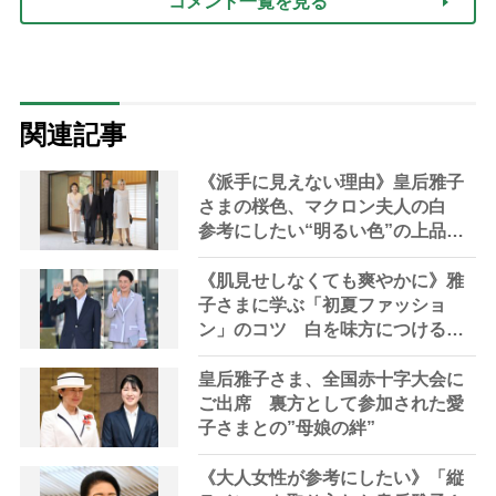
コメント一覧を見る
関連記事
《派手に見えない理由》皇后雅子
さまの桜色、マクロン夫人の白
参考にしたい“明るい色”の上品な
使い方
《肌見せしなくても爽やかに》雅
子さまに学ぶ「初夏ファッショ
ン」のコツ 白を味方につける着
こなし術
皇后雅子さま、全国赤十字大会に
ご出席 裏方として参加された愛
子さまとの”母娘の絆”
《大人女性が参考にしたい》「縦