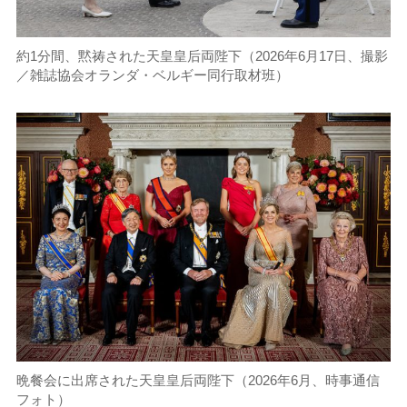
約1分間、黙祷された天皇皇后両陛下（2026年6月17日、撮影
／雑誌協会オランダ・ベルギー同行取材班）
晩餐会に出席された天皇皇后両陛下（2026年6月、時事通信
フォト）