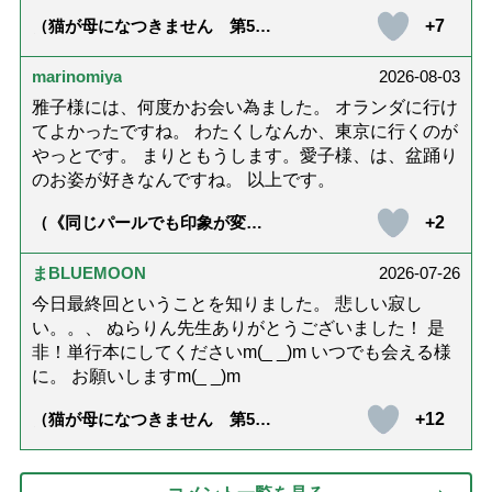
+7
（猫が母になつきません 第500
話「ありがとう」【最終話】）
marinomiya
2026-08-03
雅子様には、何度かお会い為ました。 オランダに行け
てよかったですね。 わたくしなんか、東京に行くのが
やっとです。 まりともうします。愛子様、は、盆踊り
のお姿が好きなんですね。 以上です。
+2
（《同じパールでも印象が変
化》皇后雅子さまに学ぶ「大人
の夏ネックレス」上品＆涼しげ
に見せる4つの法則）
まBLUEMOON
2026-07-26
今日最終回ということを知りました。 悲しい寂し
い。。、 ぬらりん先生ありがとうございました！ 是
非！単行本にしてくださいm(_ _)m いつでも会える様
に。 お願いしますm(_ _)m
+12
（猫が母になつきません 第500
話「ありがとう」【最終話】）