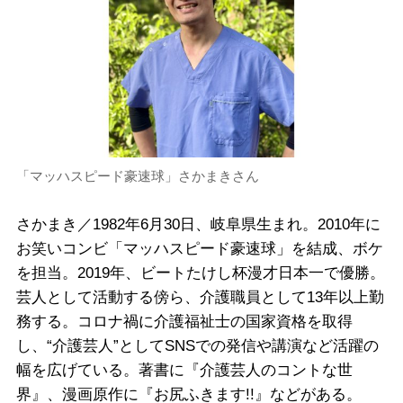
「マッハスピード豪速球」さかまきさん
さかまき／1982年6月30日、岐阜県生まれ。2010年に
お笑いコンビ「マッハスピード豪速球」を結成、ボケ
を担当。2019年、ビートたけし杯漫才日本一で優勝。
芸人として活動する傍ら、介護職員として13年以上勤
務する。コロナ禍に介護福祉士の国家資格を取得
し、“介護芸人”としてSNSでの発信や講演など活躍の
幅を広げている。著書に『介護芸人のコントな世
界』、漫画原作に『お尻ふきます!!』などがある。