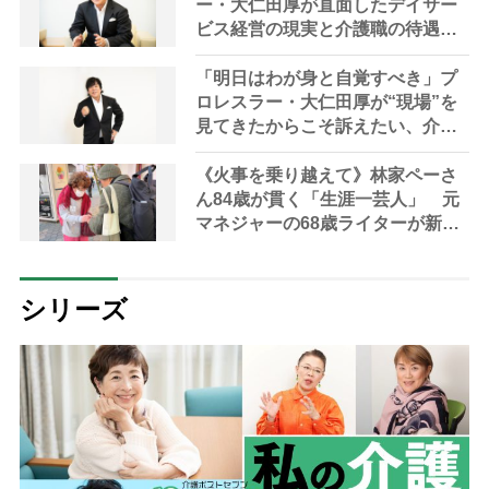
ー・大仁田厚が直面したデイサー
ビス経営の現実と介護職の待遇改
善の必要性 「介護職の人たち
が“自分も心豊かになれる”って思
「明日はわが身と自覚すべき」プ
えるような環境を作らないとダ
ロレスラー・大仁田厚が“現場”を
メ」
見てきたからこそ訴えたい、介護
制度のリアルと業界へのエール
《火事を乗り越えて》林家ペーさ
ん84歳が貫く「生涯一芸人」 元
マネジャーの68歳ライターが新年
に学んだ「生き方」
シリーズ