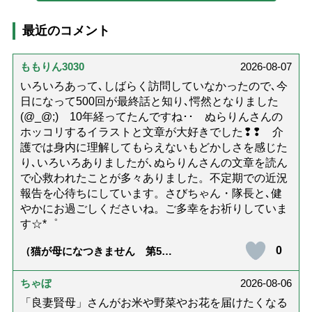
最近のコメント
ももりん3030
2026-08-07
いろいろあって､しばらく訪問していなかったので､今
日になって500回が最終話と知り､愕然となりました
(@_@;) 10年経ってたんですね･･ ぬらりんさんの
ホッコリするイラストと文章が大好きでした❢❢ 介
護では身内に理解してもらえないもどかしさを感じた
り､いろいろありましたが､ぬらりんさんの文章を読ん
で心救われたことが多々ありました。不定期での近況
報告を心待ちにしています。さびちゃん・隊長と､健
やかにお過ごしくださいね。ご多幸をお祈りしていま
す☆*゜
0
（猫が母になつきません 第500
話「ありがとう」【最終話】）
ちゃぼ
2026-08-06
「良妻賢母」さんがお米や野菜やお花を届けたくなる