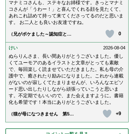
マナミコさんも、ステキなお姉様です。きっとマナミ
コさんが「うわー！」と喜んでくれる顔を見たくて、
あれこれ詰めて持って来てくださってるのだと思いま
す。 お二人とも良いお友達ですね。
0
（兄がボケました～認知症と介
護と老後と「第84回『特別送
達』が届きました」）
けい
2026-08-04
ぬらりんさま、長い間ありがとうございました。優し
くてユーモアのあるイラストと文章がとっても素敵
で、毎回楽しく読ませていただきました。私も母の介
護中で、癒されたり励みになりました。これから連載
がないのが寂しくてたまりませんが、いろんなエピソ
ード思い出したりしながら頑張っていこうと思いま
す。不定期でもいいので、また会えますように。書籍
化も希望です！本当にありがとうございました。
+9
（猫が母になつきません 第500
話「ありがとう」【最終話】）