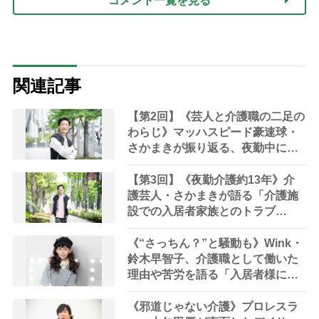
コメント一覧を見る
関連記事
【第2回】《芸人と介護職の二足の
わらじ》マッハスピード豪速球・
さかまきが振り返る、夜勤中に向
き合った暴れる“柔道黒帯のおじい
さん”「夜中に『もう帰る！』と言
【第3回】《夜勤介護約13年》介
い出したので止めようとした
護芸人・さかまきが語る「介護施
ら…」
設での入居者家族とのトラブ
ル」 ゼロにはできない「転倒事
故」へのクレームに現場は疲弊
《“さっちん？”と騒動も》Wink・
鈴木早智子、介護職として働いた
理由や苦労を語る「入居者様に蹴
飛ばされたことも」「夜勤は1人体
制。仮眠をとる時間もなかった」
《邪道じゃない介護》プロレスラ