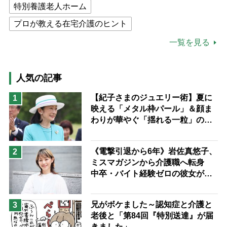
特別養護老人ホーム
プロが教える在宅介護のヒント
公的介護保険制度
介護食
一覧を見る
高木ブー
ケアマネジャー
猫が母になつきません
人気の記事
息子の遠距離介護サバイバル術
【紀子さまのジュエリー術】夏に
1
映える「メタル枠パール」＆顔ま
兄がボケました
便利なサービス
わりが華やぐ「揺れる一粒」の使
予防法
い分け方
《電撃引退から6年》岩佐真悠子、
2
ミスマガジンから介護職へ転身
中卒・バイト経験ゼロの彼女が見
つけた“居場所”「社会の役に立ち
ながら自分らしくいられる」
兄がボケました～認知症と介護と
3
老後と「第84回『特別送達』が届
きました」