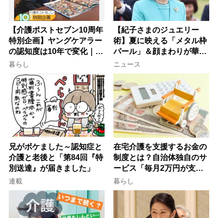
【介護ポストセブン10周年
【紀子さまのジュエリー
特別企画】ヤングケアラー
術】夏に映える「メタル枠
の認知度は10年で変化｜流
パール」＆顔まわりが華や
行語大賞にノミネート、法
ぐ「揺れる一粒」の使い分
暮らし
ニュース
律にも明記されたが果たし
け方
て現在は？
兄がボケました～認知症と
在宅介護を支援するお金の
介護と老後と「第84回『特
制度とは？自治体独自のサ
別送達』が届きました」
ービス「毎月2万円が支給
される」ケースも【FP解
連載
暮らし
説】