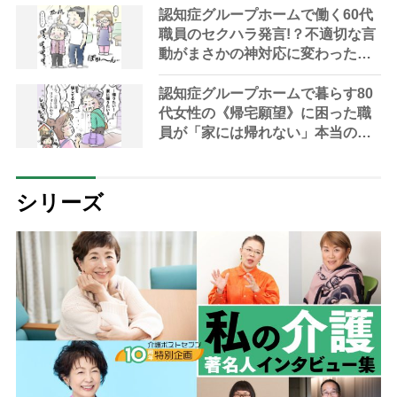
認知症グループホームで働く60代
職員のセクハラ発言!？不適切な言
動がまさかの神対応に変わった瞬
間
認知症グループホームで暮らす80
代女性の《帰宅願望》に困った職
員が「家には帰れない」本当の理
由を伝えたら驚きの言葉が返って
きた
シリーズ