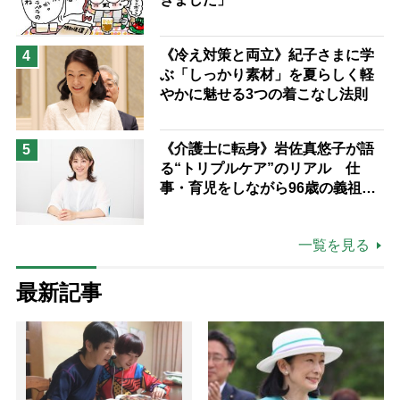
《冷え対策と両立》紀子さまに学
4
ぶ「しっかり素材」を夏らしく軽
やかに魅せる3つの着こなし法則
《介護士に転身》岩佐真悠子が語
5
る“トリプルケア”のリアル 仕
事・育児をしながら96歳の義祖母
と同居して介護 プロだから言え
る「家での介護は“雑”でも気にし
一覧を見る
ない」
最新記事