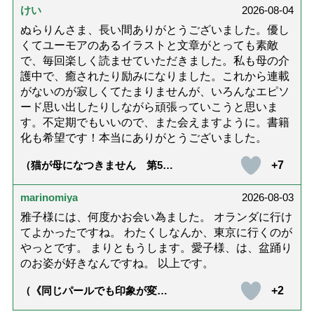
けい
2026-08-04
ぬらりんさま、長い間ありがとうございました。優し
くてユーモアのあるイラストと文章がとっても素敵
で、毎回楽しく読ませていただきました。私も母の介
護中で、癒されたり励みになりました。これから連載
がないのが寂しくてたまりませんが、いろんなエピソ
ード思い出したりしながら頑張っていこうと思いま
す。不定期でもいいので、また会えますように。書籍
化も希望です！本当にありがとうございました。
+7
（猫が母になつきません 第500
話「ありがとう」【最終話】）
marinomiya
2026-08-03
雅子様には、何度かお会い為ました。 オランダに行け
てよかったですね。 わたくしなんか、東京に行くのが
やっとです。 まりともうします。愛子様、は、盆踊り
のお姿が好きなんですね。 以上です。
+2
（《同じパールでも印象が変
化》皇后雅子さまに学ぶ「大人
の夏ネックレス」上品＆涼しげ