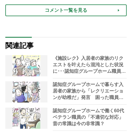
に見せる4つの法則）
コメント一覧を見る
関連記事
《施設レク》入居者の家族のリク
エストを叶えたら混沌とした状況
に･･･認知症グループホーム職員が
苦悩を吐露
認知症グループホームで暮らす入
居者の家族から「レクリエーショ
ンが幼稚だ」発言 困った職員が
取った対策と悲しい結末
認知症グループホームで働く60代
ベテラン職員の「不適切な対応」
昔の常識は今の非常識？