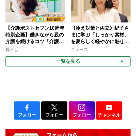
【介護ポストセブン10周年
《冷え対策と両立》紀子さ
特別企画】働きながら親の
まに学ぶ「しっかり素材」
介護を続けるコツ「介護は
を夏らしく軽やかに魅せる
10年以上続くことも…3つ
3つの着こなし法則
暮らし
ニュース
のフェーズに分けて考えて
一覧を見る
みよう」【社会福祉士解
説】
フォロー
フォロー
フォロー
チャンネル