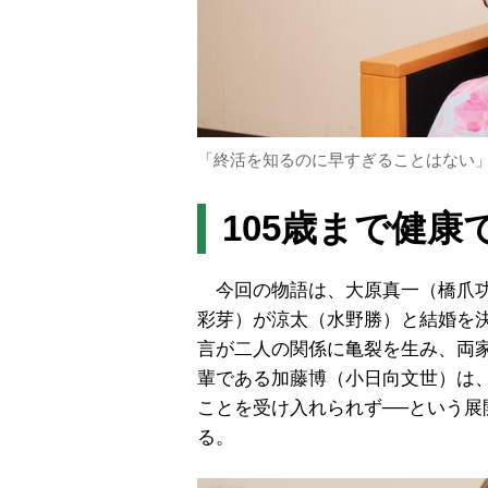
「終活を知るのに早すぎることはない
105歳まで健
今回の物語は、大原真一（橋爪功
彩芽）が涼太（水野勝）と結婚を
言が二人の関係に亀裂を生み、両
輩である加藤博（小日向文世）は
ことを受け入れられず──という展開
る。