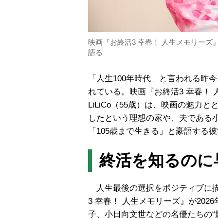
映画『お終活3 幸春！ 人生メモリーズ
語る
「人生100年時代」と言われる昨
れている。映画『お終活3 幸春！
LiLiCo（55歳）は、映画の魅
したという理想の家や、夫である小
「105歳まで生きる」と豪語する
終活を知るのに
人生最後の選択をポジティブに描
3 幸春！ 人生メモリーズ』が20
子、小日向文世などの名優たちの“