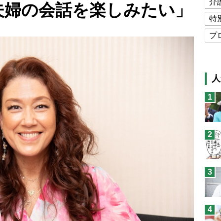
介
夫婦の会話を楽しみたい」
特
プ
公
高
人
猫
1
息
兄
2
予
3
4