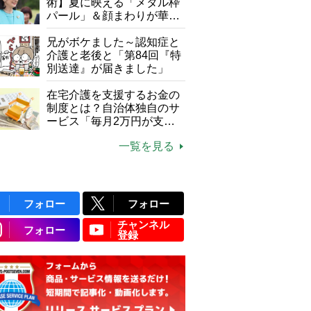
て現在は？
術】夏に映える「メタル枠
パール」＆顔まわりが華や
ぐ「揺れる一粒」の使い分
け方
兄がボケました～認知症と
介護と老後と「第84回『特
別送達』が届きました」
在宅介護を支援するお金の
制度とは？自治体独自のサ
ービス「毎月2万円が支給
される」ケースも【FP解
一覧を見る
説】
フォロー
フォロー
チャンネル
フォロー
登録