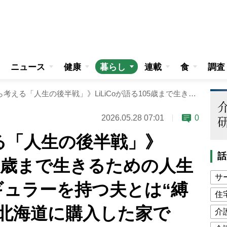
ニュース
健康
暮らし
連載
食
調査
《50代から考える「人生の後半戦」》LiLiCoが語る105歳まで生きるための人生設計 佐賀でレギュラーを持つ夫とは“縛られない関係” 北海道に購入した家で「いつか縁側で夫婦の会話を楽しみたい」
2026.05.28 07:01
0
る「人生の後半戦」》
話
105歳まで生きるための人生
サ
ギュラーを持つ夫とは“縛
住
 北海道に購入した家で
介