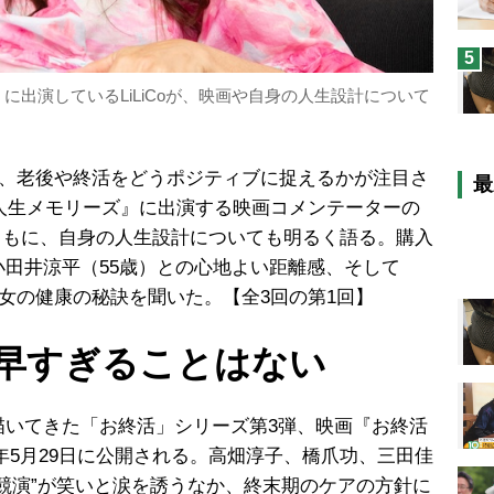
5
』に出演しているLiLiCoが、映画や自身の人生設計について
今、老後や終活をどうポジティブに捉えるかが注目さ
最
 人生メモリーズ』に出演する映画コメンテーターの
力とともに、自身の人生設計についても明るく語る。購入
田井涼平（55歳）との心地よい距離感、そして
彼女の健康の秘訣を聞いた。【全3回の第1回】
早すぎることはない
いてきた「お終活」シリーズ第3弾、映画『お終活
26年5月29日に公開される。高畑淳子、橋爪功、三田佳
競演”が笑いと涙を誘うなか、終末期のケアの方針に