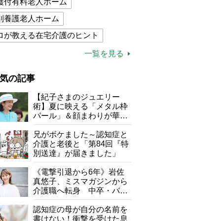
護付有料老人ホーム
別養護老人ホーム
ロが教える在宅介護のヒント
的介護保険制度
介護食
一覧を見る
木ブー
ケアマネジャー
気の記事
が母になつきません
【紀子さまのジュエリー
子の遠距離介護サバイバル術
術】夏に映える「メタル枠
パール」＆顔まわりが華や
がボケました
便利なサービス
ぐ「揺れる一粒」の使い分
け方
兄がボケました～認知症と
防法
介護と老後と「第84回『特
別送達』が届きました」
《電撃引退から6年》岩佐
真悠子、ミスマガジンから
介護職へ転身 中卒・バイ
ト経験ゼロの彼女が見つけ
た“居場所”「社会の役に立
認知症の母が自分の名前を
ちながら自分らしくいられ
書けない！衝撃を受けた息