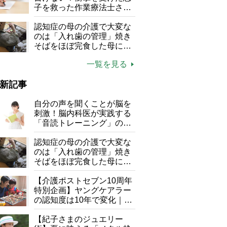
る」
子を救った作業療法士さん
の言葉
認知症の母の介護で大変な
のは「入れ歯の管理」焼き
そばをほぼ完食した母に息
子が血の気が引いた理由
一覧を見る
新記事
自分の声を聞くことが脳を
刺激！脳内科医が実践する
「音読トレーニング」の極
意
認知症の母の介護で大変な
のは「入れ歯の管理」焼き
そばをほぼ完食した母に息
子が血の気が引いた理由
【介護ポストセブン10周年
特別企画】ヤングケアラー
の認知度は10年で変化｜流
行語大賞にノミネート、法
律にも明記されたが果たし
【紀子さまのジュエリー