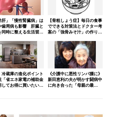
肪肝」「慢性腎臓病」は
【骨粗しょう症】毎日の食事
や歯周病も影響 肝臓と
でできる対策法とドクター考
を同時に整える生活習慣
案の「強骨みそ汁」の作り方
【医師解説】
｜骨リスクチェックリスト付
き
！冷蔵庫の進化ポイント
《介護中に悪性リンパ腫に》
説「省エネ家電の補助金
新田恵利の夫が明かす闘病中
用してお得に買いたいモ
に向き合った「母親の最
はどれ？」
期」 遺品整理で苦戦した
400着の着物と毛皮の“意外
な行方”