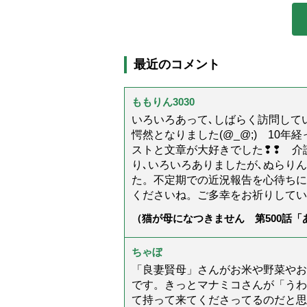
最近のコメント
ももりん3030
いろいろあって､しばらく訪問してい
愕然となりました(@_@;) 10
ストと文章が大好きでした❢❢ 介
り､いろいろありましたが､ぬらり
た。不定期での近況報告を心待ちに
くださいね。ご多幸をお祈りしてい
（猫が母になつきません 第500話
ちゃぼ
「良妻賢母」さんがお米や野菜やお
です。きっとマナミコさんが「うわ
て持って来てくださってるのだと思