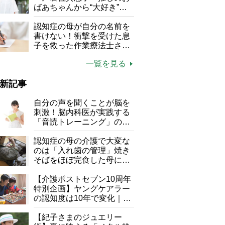
る」
ばあちゃんから“大好き”を
もらえる」理不尽さも吹き
飛ぶ“やりがい”、介護の現
認知症の母が自分の名前を
場は「愛おしい」
書けない！衝撃を受けた息
子を救った作業療法士さん
の言葉
一覧を見る
新記事
自分の声を聞くことが脳を
刺激！脳内科医が実践する
「音読トレーニング」の極
意
認知症の母の介護で大変な
のは「入れ歯の管理」焼き
そばをほぼ完食した母に息
子が血の気が引いた理由
【介護ポストセブン10周年
特別企画】ヤングケアラー
の認知度は10年で変化｜流
行語大賞にノミネート、法
律にも明記されたが果たし
【紀子さまのジュエリー