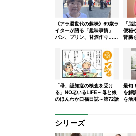
《アラ還世代の趣味》69歳ラ
「脂
イターが語る「趣味事情」
便秘
パン、プリン、甘酒作り…一
腎臓
時ハマるも途中で飽きる
9選
「“好きかも”くらいのノリで
だらだら」が続けるコツ？
「母、認知症の検査を受け
最旬
る」NO老いるLIFE～母と娘
を解
のほんわか口福日誌～第72話
を活
デル
シリーズ