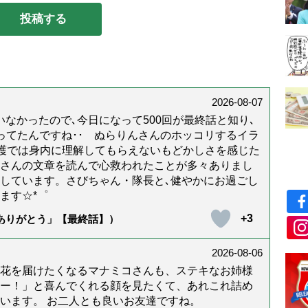
2026-08-07
なかったので､今日になって500回が最終話と知り､
年経ってたんですね･･ ぬらりんさんのホッコリするイラ
護では身内に理解してもらえないもどかしさを感じた
んさんの文章を読んで心救われたことが多々ありまし
しています。さびちゃん・隊長と､健やかにお過ごし
ます☆*゜
+3
「ありがとう」【最終話】）
2026-08-06
花を届けたくなるマナミコさんも、ステキなお姉様
ー！」と喜んでくれる顔を見たくて、あれこれ詰め
います。 お二人とも良いお友達ですね。