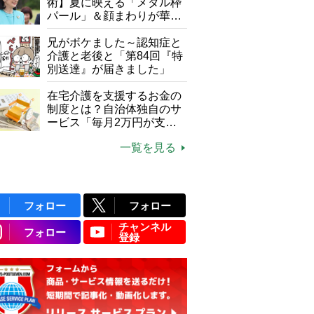
て現在は？
術】夏に映える「メタル枠
パール」＆顔まわりが華や
ぐ「揺れる一粒」の使い分
け方
兄がボケました～認知症と
介護と老後と「第84回『特
別送達』が届きました」
在宅介護を支援するお金の
制度とは？自治体独自のサ
ービス「毎月2万円が支給
される」ケースも【FP解
一覧を見る
説】
フォロー
フォロー
チャンネル
フォロー
登録