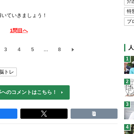
介
特
解いていきましょう！
プ
1問目へ
公
高
人
3
4
5
...
8
猫
1
息
脳トレ
兄
2
予
事へのコメントはこちら！
3
4