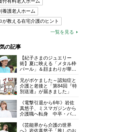
護付有料老人ホーム
別養護老人ホーム
ロが教える在宅介護のヒント
的介護保険制度
介護食
一覧を見る
木ブー
ケアマネジャー
気の記事
が母になつきません
【紀子さまのジュエリー
子の遠距離介護サバイバル術
術】夏に映える「メタル枠
パール」＆顔まわりが華や
がボケました
便利なサービス
ぐ「揺れる一粒」の使い分
け方
兄がボケました～認知症と
防法
介護と老後と「第84回『特
別送達』が届きました」
《電撃引退から6年》岩佐
真悠子、ミスマガジンから
介護職へ転身 中卒・バイ
ト経験ゼロの彼女が見つけ
た“居場所”「社会の役に立
《芸能界から介護の世界
ちながら自分らしくいられ
へ》岩佐真悠子「推しのお