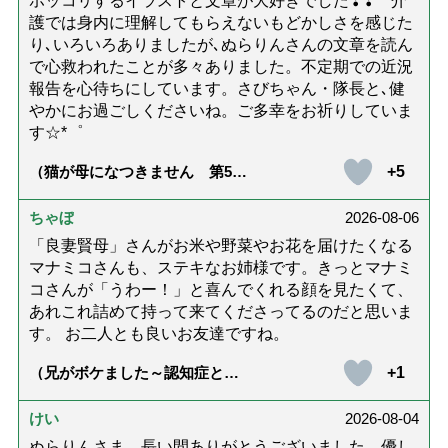
ホッコリするイラストと文章が大好きでした❢❢ 介
護では身内に理解してもらえないもどかしさを感じた
り､いろいろありましたが､ぬらりんさんの文章を読ん
で心救われたことが多々ありました。不定期での近況
報告を心待ちにしています。さびちゃん・隊長と､健
やかにお過ごしくださいね。ご多幸をお祈りしていま
す☆*゜
+5
（猫が母になつきません 第500
話「ありがとう」【最終話】）
ちゃぼ
2026-08-06
「良妻賢母」さんがお米や野菜やお花を届けたくなる
マナミコさんも、ステキなお姉様です。きっとマナミ
コさんが「うわー！」と喜んでくれる顔を見たくて、
あれこれ詰めて持って来てくださってるのだと思いま
す。 お二人とも良いお友達ですね。
+1
（兄がボケました～認知症と介
護と老後と「第84回『特別送
達』が届きました」）
けい
2026-08-04
ぬらりんさま、長い間ありがとうございました。優し