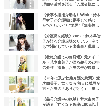
理由や苦労を語る「入居者様に蹴
飛ばされたことも」「夜勤は1人体
制。仮眠をとる時間もなかった」
《食事や排泄介助も》Wink・鈴木
早智子が介護職に従事して感じ
た“やりがい”と“限界”「無表情だ
った入居者様が笑うのがうれしか
った」
《介護職を経験》Wink・鈴木早智
子が語る介護現場のリアル 今で
も“後悔”している出来事と職員の
待遇改善の必要性「想像以上に“過
酷”だとやめていく人が多かった」
《壮絶介護での修羅場》元アイド
ル・荒木由美子が語る義母の20年
の介護「激高した夫の手が義母の
首に…」
《20年に及ぶ壮絶介護の終焉》荒
木由美子、亡くなる 前日に義母が
言った涙の「ありがとう」 燃え
尽き症候群から芸能界復帰へ、直
後にアリババ社長との出会いも
《義母介護中の絶望》荒木由美子
が語る「亡くなる確率は90％以上