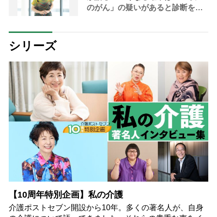
のがん」の疑いがあると診断を受
けた経験 生き地獄の日々の末に
訪れた“奇跡”と死の覚悟から学ん
だ「後悔しない生き方」
シリーズ
【10周年特別企画】私の介護
介護ポストセブン開設から10年。多くの著名人が、自身