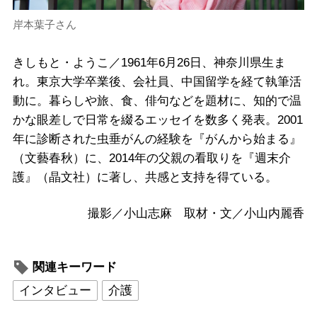
岸本葉子さん
きしもと・ようこ／1961年6月26日、神奈川県生ま
れ。東京大学卒業後、会社員、中国留学を経て執筆活
動に。暮らしや旅、食、俳句などを題材に、知的で温
かな眼差しで日常を綴るエッセイを数多く発表。2001
年に診断された虫垂がんの経験を『がんから始まる』
（文藝春秋）に、2014年の父親の看取りを『週末介
護』（晶文社）に著し、共感と支持を得ている。
撮影／小山志麻 取材・文／小山内麗香
関連キーワード
インタビュー
介護