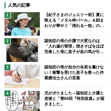
猫が母になつきません
人気の記事
息子の遠距離介護サバイバル術
【紀子さまのジュエリー術】夏に
1
映える「メタル枠パール」＆顔ま
兄がボケました
便利なサービス
わりが華やぐ「揺れる一粒」の使
予防法
い分け方
認知症の母の介護で大変なのは
2
「入れ歯の管理」焼きそばをほぼ
完食した母に息子が血の気が引い
た理由
認知症の母が自分の名前を書けな
3
い！衝撃を受けた息子を救った作
業療法士さんの言葉
兄がボケました～認知症と介護と
4
老後と「第84回『特別送達』が届
きました」