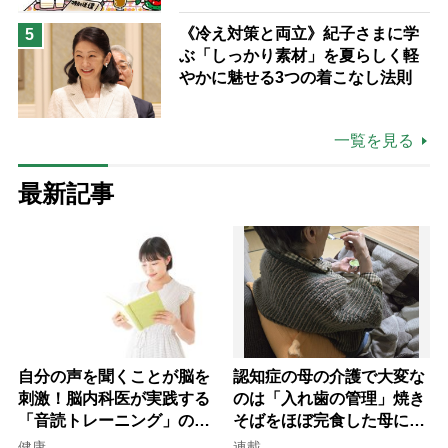
《冷え対策と両立》紀子さまに学
5
ぶ「しっかり素材」を夏らしく軽
やかに魅せる3つの着こなし法則
一覧を見る
最新記事
自分の声を聞くことが脳を
認知症の母の介護で大変な
刺激！脳内科医が実践する
のは「入れ歯の管理」焼き
「音読トレーニング」の極
そばをほぼ完食した母に息
意
子が血の気が引いた理由
健康
連載