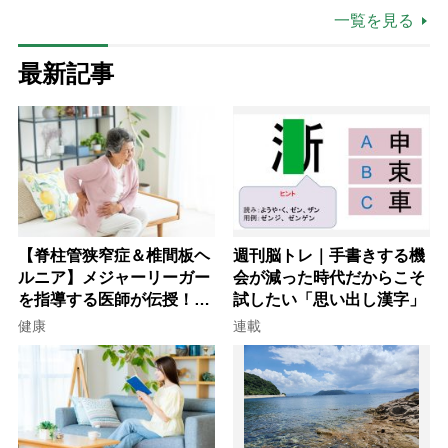
一覧を見る
最新記事
【脊柱管狭窄症＆椎間板ヘ
週刊脳トレ｜手書きする機
ルニア】メジャーリーガー
会が減った時代だからこそ
を指導する医師が伝授！腰
試したい「思い出し漢字」
痛を自力で治す運動療法4
健康
連載
選