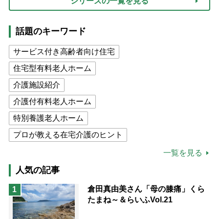
シリーズの一覧を見る
話題のキーワード
サービス付き高齢者向け住宅
住宅型有料老人ホーム
介護施設紹介
介護付有料老人ホーム
特別養護老人ホーム
プロが教える在宅介護のヒント
公的介護保険制度
介護食
一覧を見る
高木ブー
ケアマネジャー
人気の記事
猫が母になつきません
倉田真由美さん「母の膝痛」くら
1
たまね～＆らいふVol.21
息子の遠距離介護サバイバル術
兄がボケました
便利なサービス