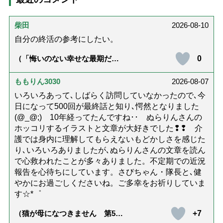
柴田
2026-08-10
自分の終活の参考にしたい。
0
（「悔いのない幸せな最期だっ
た」女優・杉田かおるさんが振
り返る母の在宅介護と看取り｜
幸せな在宅死のために医師が教
ももりん3030
2026-08-07
える大切な5つのこと）
いろいろあって､しばらく訪問していなかったので､今
日になって500回が最終話と知り､愕然となりました
(@_@;) 10年経ってたんですね･･ ぬらりんさんの
ホッコリするイラストと文章が大好きでした❢❢ 介
護では身内に理解してもらえないもどかしさを感じた
り､いろいろありましたが､ぬらりんさんの文章を読ん
で心救われたことが多々ありました。不定期での近況
報告を心待ちにしています。さびちゃん・隊長と､健
やかにお過ごしくださいね。ご多幸をお祈りしていま
す☆*゜
+7
（猫が母になつきません 第500
話「ありがとう」【最終話】）