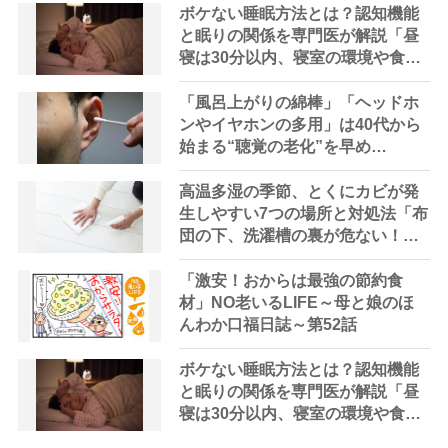
も価格や受け取りタイミングには
ボケない睡眠方法とは？認知機能
不満｜介護マーケティング研究所
と眠りの関係を専門医が解説「昼
by 介護ポストセブン
寝は30分以内、寝室の環境や食生
活も大切」
「風呂上がりの綿棒」「ヘッドホ
ンやイヤホンの多用」は40代から
始まる“聴覚の老化”を早め
る？ “加齢性難聴”を予防する生
活習慣を専門医が解説
高温多湿の季節、とくにカビが発
生しやすい7つの場所と対処法「布
団の下、洗濯槽の裏が危ない！」
【家事アドバイザー指南】
「激安！おからは最強の節約食
材」NO老いるLIFE～母と娘のほ
んわか口福日誌～第52話
ボケない睡眠方法とは？認知機能
と眠りの関係を専門医が解説「昼
寝は30分以内、寝室の環境や食生
活も大切」