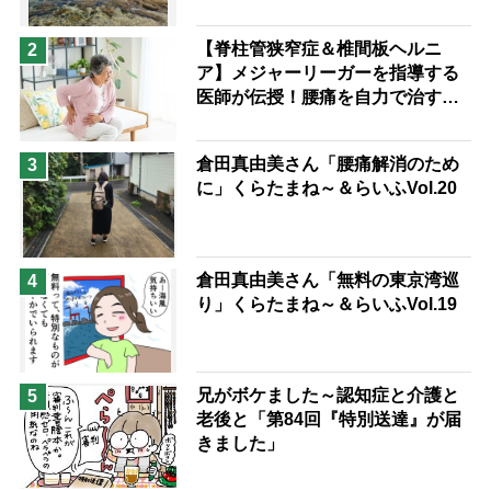
予防法
【脊柱管狭窄症＆椎間板ヘルニ
2
ア】メジャーリーガーを指導する
医師が伝授！腰痛を自力で治す運
動療法4選
倉田真由美さん「腰痛解消のため
3
に」くらたまね～＆らいふVol.20
倉田真由美さん「無料の東京湾巡
4
り」くらたまね～＆らいふVol.19
兄がボケました～認知症と介護と
5
老後と「第84回『特別送達』が届
きました」