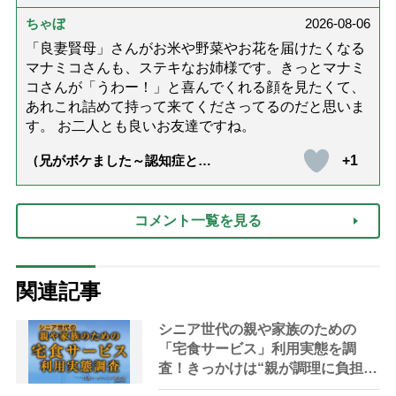
ちゃぼ
2026-08-06
「良妻賢母」さんがお米や野菜やお花を届けたくなる
マナミコさんも、ステキなお姉様です。きっとマナミ
コさんが「うわー！」と喜んでくれる顔を見たくて、
あれこれ詰めて持って来てくださってるのだと思いま
す。 お二人とも良いお友達ですね。
+1
（兄がボケました～認知症と介
護と老後と「第84回『特別送
達』が届きました」）
コメント一覧を見る
関連記事
シニア世代の親や家族のための
「宅食サービス」利用実態を調
査！きっかけは“親が調理に負担を
感じて”、利用者の5割は「満足」