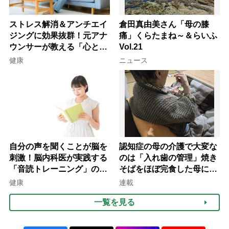
ストレス解消＆アンチエイ
倉田真由美さん「母の膝
ジングに効果抜群！元アナ
痛」くらたまね～＆らいふ
ウンサーが教える「心と体
Vol.21
を元気にする音読の習慣」
健康
ニュース
自分の声を聞くことが脳を
認知症の母の介護で大変な
刺激！脳内科医が実践する
のは「入れ歯の管理」焼き
「音読トレーニング」の極
そばをほぼ完食した母に息
意
子が血の気が引いた理由
健康
連載
一覧を見る