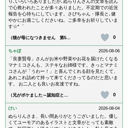
り､いろいろありましたが､ぬらりんさんの文章を読ん
で心救われたことが多々ありました。不定期での近況
報告を心待ちにしています。さびちゃん・隊長と､健
やかにお過ごしくださいね。ご多幸をお祈りしていま
す☆*゜
0
（猫が母になつきません 第500
話「ありがとう」【最終話】）
ちゃぼ
2026-08-06
「良妻賢母」さんがお米や野菜やお花を届けたくなる
マナミコさんも、ステキなお姉様です。きっとマナミ
コさんが「うわー！」と喜んでくれる顔を見たくて、
あれこれ詰めて持って来てくださってるのだと思いま
す。 お二人とも良いお友達ですね。
0
（兄がボケました～認知症と介
護と老後と「第84回『特別送
達』が届きました」）
けい
2026-08-04
ぬらりんさま、長い間ありがとうございました。優し
くてユーモアのあるイラストと文章がとっても素敵