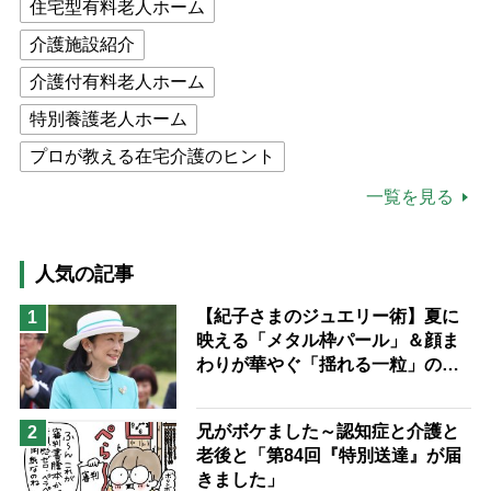
住宅型有料老人ホーム
介護施設紹介
介護付有料老人ホーム
特別養護老人ホーム
プロが教える在宅介護のヒント
公的介護保険制度
介護食
一覧を見る
高木ブー
ケアマネジャー
猫が母になつきません
人気の記事
息子の遠距離介護サバイバル術
【紀子さまのジュエリー術】夏に
1
映える「メタル枠パール」＆顔ま
兄がボケました
便利なサービス
わりが華やぐ「揺れる一粒」の使
予防法
い分け方
兄がボケました～認知症と介護と
2
老後と「第84回『特別送達』が届
きました」