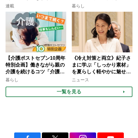
される」ケースも【FP解
連載
暮らし
説】
【介護ポストセブン10周年
《冷え対策と両立》紀子さ
特別企画】働きながら親の
まに学ぶ「しっかり素材」
介護を続けるコツ「介護は
を夏らしく軽やかに魅せる
10年以上続くことも…3つ
3つの着こなし法則
暮らし
ニュース
のフェーズに分けて考えて
一覧を見る
みよう」【社会福祉士解
説】