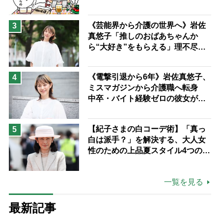
《芸能界から介護の世界へ》岩佐
3
真悠子「推しのおばあちゃんか
ら“大好き”をもらえる」理不尽さ
も吹き飛ぶ“やりがい”、介護の現
場は「愛おしい」
《電撃引退から6年》岩佐真悠子、
4
ミスマガジンから介護職へ転身
中卒・バイト経験ゼロの彼女が見
つけた“居場所”「社会の役に立ち
ながら自分らしくいられる」
【紀子さまの白コーデ術】「真っ
5
白は派手？」を解決する、大人女
性のための上品夏スタイル4つのコ
ツ
一覧を見る
最新記事