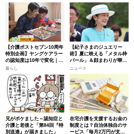
【介護ポストセブン10周年
【紀子さまのジュエリー
特別企画】ヤングケアラー
術】夏に映える「メタル枠
の認知度は10年で変化｜流
パール」＆顔まわりが華や
行語大賞にノミネート、法
ぐ「揺れる一粒」の使い分
暮らし
ニュース
律にも明記されたが果たし
け方
て現在は？
兄がボケました～認知症と
在宅介護を支援するお金の
介護と老後と「第84回『特
制度とは？自治体独自のサ
別送達』が届きました」
ービス「毎月2万円が支給