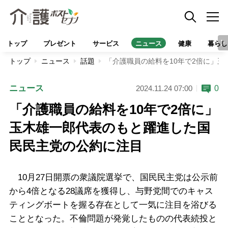
トップ
プレゼント
サービス
ニュース
健康
暮らし
トップ
ニュース
話題
「介護職員の給料を10年で2倍に」
ニュース
0
2024.11.24 07:00
「介護職員の給料を10年で2倍に」
玉木雄一郎代表のもと躍進した国
民民主党の公約に注目
10月27日開票の衆議院選挙で、国民民主党は公示前
から4倍となる28議席を獲得し、与野党間でのキャス
ティングボートを握る存在として一気に注目を浴びる
こととなった。不倫問題が発覚したものの代表続投と