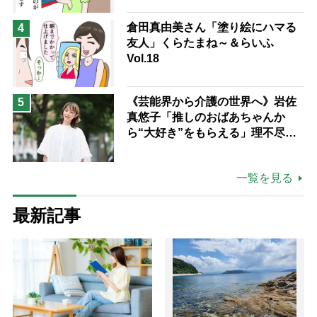
倉田真由美さん「塗り絵にハマる
4
友人」くらたまね～＆らいふ
Vol.18
《芸能界から介護の世界へ》岩佐
5
真悠子「推しのおばあちゃんか
ら“大好き”をもらえる」理不尽さ
も吹き飛ぶ“やりがい”、介護の現
場は「愛おしい」
一覧を見る
最新記事