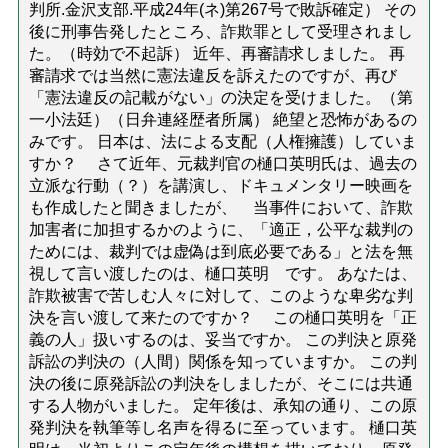
判所.金沢支部.平成24年(ネ)第267号で敗訴確定） その
後に刑事告発したところ、詐欺罪として受理されまし
た。（時効で不起訴） 近年、再審請求しました。 再
審請求では当然に憲法違反を訴えたのですが、再び
「憲法違反の記載がない」の決定を受けました。（第
一小法廷）（日弁連経歴者所属） 絶望と恐怖があるの
みです。 日本は、法による支配（人権擁護）していま
すか？ さて近年、元裁判官の樋口英明氏は、過去の
立派な行動（？）を講演し、ドキュメンタリー映画を
も作成したと聞きましたが、 当事件において、詐欺
加害者に加担するかのように、「適正，公平な裁判の
ためには、裁判では虚偽は到底必要である」と法を無
視して言い渡したのは、樋口英明 です。 あなたは、
詐欺被害で苦しむ人々に対して、このような卑劣な判
決を言い渡して来たのですか？ この樋口英明を「正
義の人」扱いするのは、妥当ですか。 この判決と原発
訴訟の判決の（人間）関係を知っていますか。 この判
決の後に原発訴訟の判決をしましたが、そこには共通
する人物がいました。 定年後は、承知の通り、この原
発判決を執筆等し名声を得るに至っています。 樋口英