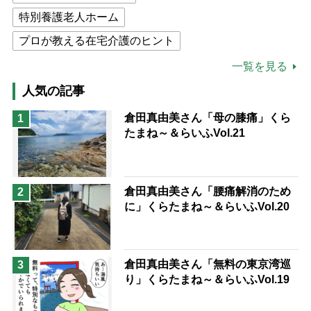
特別養護老人ホーム
プロが教える在宅介護のヒント
公的介護保険制度
介護食
一覧を見る
高木ブー
ケアマネジャー
人気の記事
猫が母になつきません
倉田真由美さん「母の膝痛」くら
1
たまね～＆らいふVol.21
息子の遠距離介護サバイバル術
兄がボケました
便利なサービス
予防法
倉田真由美さん「腰痛解消のため
2
に」くらたまね～＆らいふVol.20
倉田真由美さん「無料の東京湾巡
3
り」くらたまね～＆らいふVol.19