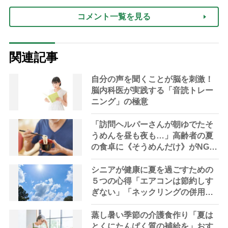
コメント一覧を見る
関連記事
自分の声を聞くことが脳を刺激！
脳内科医が実践する「音読トレー
ニング」の極意
「訪問ヘルパーさんが朝ゆでたそ
うめんを昼も夜も…」高齢者の夏
の食卓に《そうめんだけ》がNGな
理由とは？【管理栄養士が解説】
シニアが健康に夏を過ごすための
５つの心得「エアコンは節約しす
ぎない」「ネックリングの併用で
電気代をお得に」【節約＆家事ア
ドバイザー解説】
蒸し暑い季節の介護食作り「夏は
とくにたんぱく質の補給を」おす