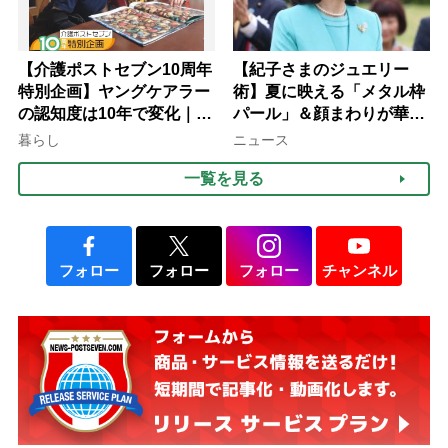
【介護ポストセブン10周年
【紀子さまのジュエリー
特別企画】ヤングケアラー
術】夏に映える「メタル枠
の認知度は10年で変化｜流
パール」＆顔まわりが華や
行語大賞にノミネート、法
ぐ「揺れる一粒」の使い分
暮らし
ニュース
律にも明記されたが果たし
け方
一覧を見る
て現在は？
フォロー
フォロー
フォロー
チャンネル