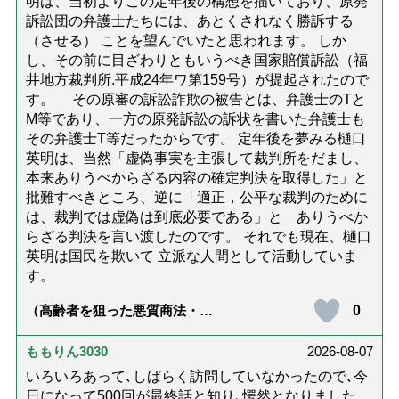
明は、当初よりこの定年後の構想を描いており、原発
訴訟団の弁護士たちには、あとくされなく勝訴する
（させる） ことを望んでいたと思われます。 しか
し、その前に目ざわりともいうべき国家賠償訴訟（福
井地方裁判所.平成24年ワ第159号）が提起されたので
す。 その原審の訴訟詐欺の被告とは、弁護士のTと
M等であり、一方の原発訴訟の訴状を書いた弁護士も
その弁護士T等だったからです。 定年後を夢みる樋口
英明は、当然「虚偽事実を主張して裁判所をだまし、
本来ありうべからざる内容の確定判決を取得した」と
批難すべきところ、逆に「適正，公平な裁判のために
は、裁判では虚偽は到底必要である」と ありうべか
らざる判決を言い渡したのです。 それでも現在、樋口
英明は国民を欺いて 立派な人間として活動していま
す。
0
（高齢者を狙った悪質商法・訪
問詐欺の種類と実例9選｜騙され
ないための4つの対策「騙されや
すい人の特徴は？」【社会福祉
ももりん3030
2026-08-07
士解説】）
いろいろあって､しばらく訪問していなかったので､今
日になって500回が最終話と知り､愕然となりました