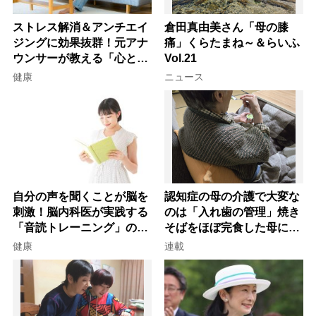
ストレス解消＆アンチエイ
倉田真由美さん「母の膝
ジングに効果抜群！元アナ
痛」くらたまね～＆らいふ
ウンサーが教える「心と体
Vol.21
を元気にする音読の習慣」
健康
ニュース
自分の声を聞くことが脳を
認知症の母の介護で大変な
刺激！脳内科医が実践する
のは「入れ歯の管理」焼き
「音読トレーニング」の極
そばをほぼ完食した母に息
意
子が血の気が引いた理由
健康
連載