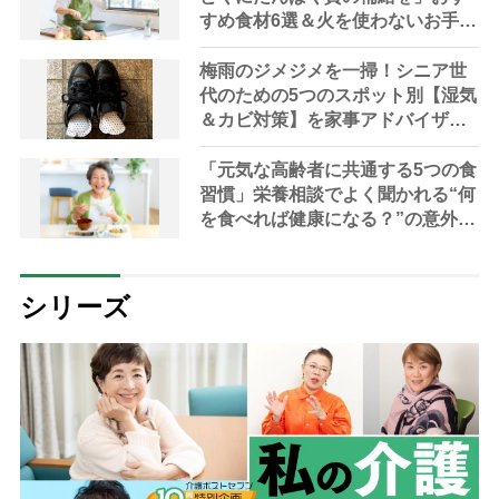
すめ食材6選＆火を使わないお手軽
レシピ3選【管理栄養士提案】
梅雨のジメジメを一掃！シニア世
代のための5つのスポット別【湿気
＆カビ対策】を家事アドバイザー
が指南
「元気な高齢者に共通する5つの食
習慣」栄養相談でよく聞かれる“何
を食べれば健康になる？”の意外な
答え【管理栄養士解説】
シリーズ