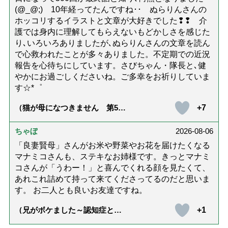
(@_@;) 10年経ってたんですね･･ ぬらりんさんの
ホッコリするイラストと文章が大好きでした❢❢ 介
護では身内に理解してもらえないもどかしさを感じた
り､いろいろありましたが､ぬらりんさんの文章を読ん
で心救われたことが多々ありました。不定期での近況
報告を心待ちにしています。さびちゃん・隊長と､健
やかにお過ごしくださいね。ご多幸をお祈りしていま
す☆*゜
+7
（猫が母になつきません 第500
話「ありがとう」【最終話】）
ちゃぼ
2026-08-06
「良妻賢母」さんがお米や野菜やお花を届けたくなる
マナミコさんも、ステキなお姉様です。きっとマナミ
コさんが「うわー！」と喜んでくれる顔を見たくて、
あれこれ詰めて持って来てくださってるのだと思いま
す。 お二人とも良いお友達ですね。
+1
（兄がボケました～認知症と介
護と老後と「第84回『特別送
達』が届きました」）