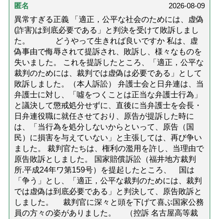
匿名
2026-08-09
異常すぎる正義 「適正，公平な社会のためには、虚偽
(詐害)は到底必要である」と判決を受けて敗訴しまし
た。 どうやって生きれば良いですか 私は、虚
偽事由で侮辱されて提訴され、敗訴し、様々なものを
失いました。 これを提訴したところ、「適正，公平な
裁判のためには、裁判では虚偽は必要である」として
敗訴しました。（本人訴訟） 弁護士会と日弁連は、当
弁護士に対し、「噓をつくことは正当な弁護士行為」
と議決して懲戒処分せずに、直後に当弁護士を会長・
日弁連役職に就任させており、原告が提訴した時に
は、「当行為を処分しないからといって、原告（国
民）に損害を与えていない」と主張しては、再び争い
ました。 裁判官たちは、権利の濫用を許し、当理由で
原告敗訴としました。 国家賠償訴訟（福井地方裁判
所.平成24年ワ第159号）を提起したところ、 国は
「争う」とし、「適正，公平な裁判のためには、裁判
では虚偽は到底必要である」と判決して、原告敗訴と
しました。 裁判官に深々と頭を下げて喜ぶ国家公務
員の方々の姿がありました。 （控訴 名古屋高等裁