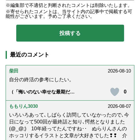
編集部で不適切と判断されたコメントは削除いたします。
寄せられたコメントは、当サイト内の記事中で掲載する可
能性がございます。予めご了承ください。
最近のコメント
柴田
2026-08-10
自分の終活の参考にしたい。
0
（「悔いのない幸せな最期だっ
た」女優・杉田かおるさんが振
り返る母の在宅介護と看取り｜
幸せな在宅死のために医師が教
ももりん3030
2026-08-07
える大切な5つのこと）
いろいろあって､しばらく訪問していなかったので､今
日になって500回が最終話と知り､愕然となりました
(@_@;) 10年経ってたんですね･･ ぬらりんさんの
ホッコリするイラストと文章が大好きでした❢❢ 介