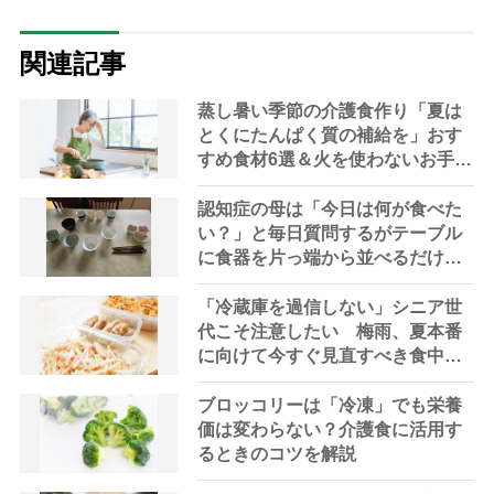
関連記事
蒸し暑い季節の介護食作り「夏は
とくにたんぱく質の補給を」おす
すめ食材6選＆火を使わないお手軽
レシピ3選【管理栄養士提案】
認知症の母は「今日は何が食べた
い？」と毎日質問するがテーブル
に食器を片っ端から並べるだけ―
困った息子の対処法とものがない
現在の台所の意味
「冷蔵庫を過信しない」シニア世
代こそ注意したい 梅雨、夏本番
に向けて今すぐ見直すべき食中毒
対策を家事アドバイザーが指南
ブロッコリーは「冷凍」でも栄養
価は変わらない？介護食に活用す
るときのコツを解説