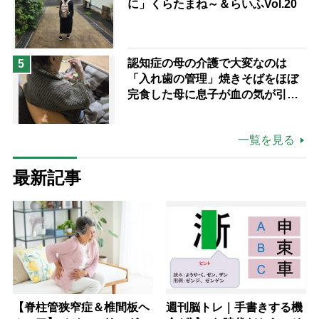
に」くらたまね～＆らいふVol.20
認知症の母の介護で大変なのは
5
「入れ歯の管理」焼きそばをほぼ
完食した母に息子が血の気が引い
た理由
一覧を見る
最新記事
【脊柱管狭窄症＆椎間板ヘ
週刊脳トレ｜手書きする機