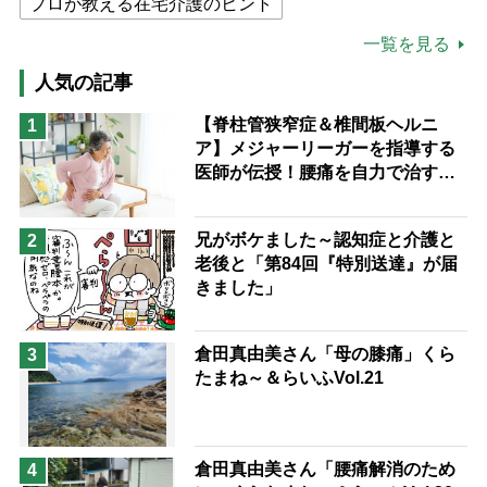
プロが教える在宅介護のヒント
公的介護保険制度
介護食
一覧を見る
高木ブー
ケアマネジャー
人気の記事
猫が母になつきません
【脊柱管狭窄症＆椎間板ヘルニ
1
ア】メジャーリーガーを指導する
息子の遠距離介護サバイバル術
医師が伝授！腰痛を自力で治す運
兄がボケました
便利なサービス
動療法4選
予防法
兄がボケました～認知症と介護と
2
老後と「第84回『特別送達』が届
きました」
倉田真由美さん「母の膝痛」くら
3
たまね～＆らいふVol.21
倉田真由美さん「腰痛解消のため
4