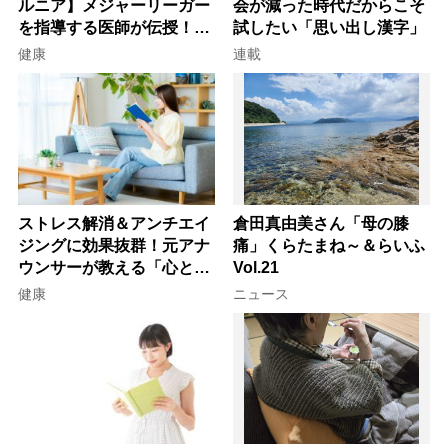
ルニア】メジャーリーガー
会が減った時代だからこそ
を指導する医師が伝授！腰
試したい「思い出し漢字」
痛を自力で治す運動療法4
健康
連載
選
ストレス解消＆アンチエイ
倉田真由美さん「母の膝
ジングに効果抜群！元アナ
痛」くらたまね～＆らいふ
ウンサーが教える「心と体
Vol.21
を元気にする音読の習慣」
健康
ニュース