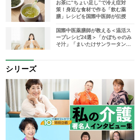
お茶に“ちょい足し”で冷え症対
策！身近な食材で作る「飲む薬
膳」レシピを国際中医師が伝授
国際中医薬膳師が教える＜温活ス
ープレシピ24選＞「かぼちゃのみ
そ汁」「まいたけサンラータン」
で冷え対策
シリーズ