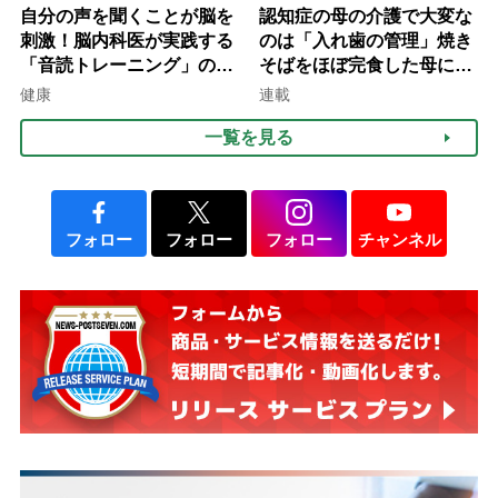
自分の声を聞くことが脳を
認知症の母の介護で大変な
刺激！脳内科医が実践する
のは「入れ歯の管理」焼き
「音読トレーニング」の極
そばをほぼ完食した母に息
意
子が血の気が引いた理由
健康
連載
一覧を見る
フォロー
フォロー
フォロー
チャンネル