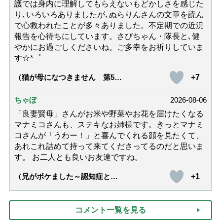
護では身内に理解してもらえないもどかしさを感じた
り､いろいろありましたが､ぬらりんさんの文章を読ん
で心救われたことが多々ありました。不定期での近況
報告を心待ちにしています。さびちゃん・隊長と､健
やかにお過ごしくださいね。ご多幸をお祈りしていま
す☆*゜
+7
（猫が母になつきません 第500
話「ありがとう」【最終話】）
ちゃぼ
2026-08-06
「良妻賢母」さんがお米や野菜やお花を届けたくなる
マナミコさんも、ステキなお姉様です。きっとマナミ
コさんが「うわー！」と喜んでくれる顔を見たくて、
あれこれ詰めて持って来てくださってるのだと思いま
す。 お二人とも良いお友達ですね。
+1
（兄がボケました～認知症と介
護と老後と「第84回『特別送
達』が届きました」）
コメント一覧を見る