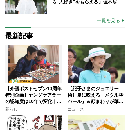
ら“大好き”をもらえる」理不尽さ
も吹き飛ぶ“やりがい”、介護の現
場は「愛おしい」
一覧を見る
最新記事
【介護ポストセブン10周年
【紀子さまのジュエリー
特別企画】ヤングケアラー
術】夏に映える「メタル枠
の認知度は10年で変化｜流
パール」＆顔まわりが華や
行語大賞にノミネート、法
ぐ「揺れる一粒」の使い分
暮らし
ニュース
律にも明記されたが果たし
け方
て現在は？