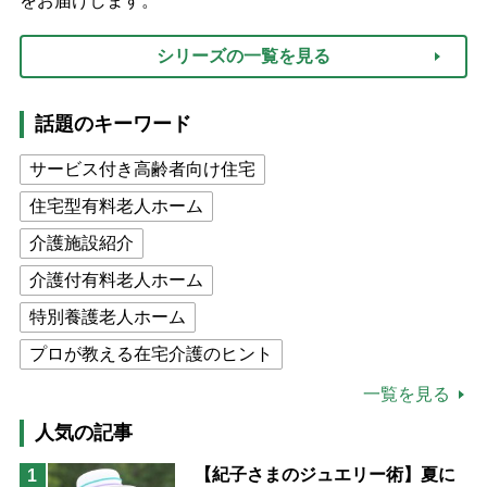
をお届けします。
シリーズの一覧を見る
話題のキーワード
サービス付き高齢者向け住宅
住宅型有料老人ホーム
介護施設紹介
介護付有料老人ホーム
特別養護老人ホーム
プロが教える在宅介護のヒント
公的介護保険制度
介護食
一覧を見る
高木ブー
ケアマネジャー
人気の記事
猫が母になつきません
【紀子さまのジュエリー術】夏に
1