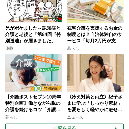
兄がボケました～認知症と
在宅介護を支援するお金の
介護と老後と「第84回『特
制度とは？自治体独自のサ
別送達』が届きました」
ービス「毎月2万円が支給
される」ケースも【FP解
連載
暮らし
説】
【介護ポストセブン10周年
《冷え対策と両立》紀子さ
特別企画】働きながら親の
まに学ぶ「しっかり素材」
介護を続けるコツ「介護は
を夏らしく軽やかに魅せる
10年以上続くことも…3つ
3つの着こなし法則
暮らし
ニュース
のフェーズに分けて考えて
一覧を見る
みよう」【社会福祉士解