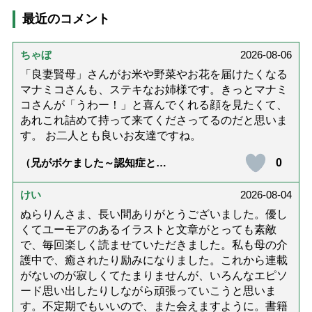
最近のコメント
ちゃぼ
2026-08-06
「良妻賢母」さんがお米や野菜やお花を届けたくなる
マナミコさんも、ステキなお姉様です。きっとマナミ
コさんが「うわー！」と喜んでくれる顔を見たくて、
あれこれ詰めて持って来てくださってるのだと思いま
す。 お二人とも良いお友達ですね。
0
（兄がボケました～認知症と介
護と老後と「第84回『特別送
達』が届きました」）
けい
2026-08-04
ぬらりんさま、長い間ありがとうございました。優し
くてユーモアのあるイラストと文章がとっても素敵
で、毎回楽しく読ませていただきました。私も母の介
護中で、癒されたり励みになりました。これから連載
がないのが寂しくてたまりませんが、いろんなエピソ
ード思い出したりしながら頑張っていこうと思いま
す。不定期でもいいので、また会えますように。書籍