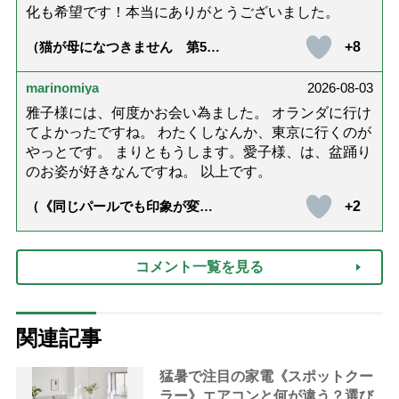
化も希望です！本当にありがとうございました。
+8
（猫が母になつきません 第500
話「ありがとう」【最終話】）
marinomiya
2026-08-03
雅子様には、何度かお会い為ました。 オランダに行け
てよかったですね。 わたくしなんか、東京に行くのが
やっとです。 まりともうします。愛子様、は、盆踊り
のお姿が好きなんですね。 以上です。
+2
（《同じパールでも印象が変
化》皇后雅子さまに学ぶ「大人
の夏ネックレス」上品＆涼しげ
に見せる4つの法則）
コメント一覧を見る
関連記事
猛暑で注目の家電《スポットクー
ラー》エアコンと何が違う？選び