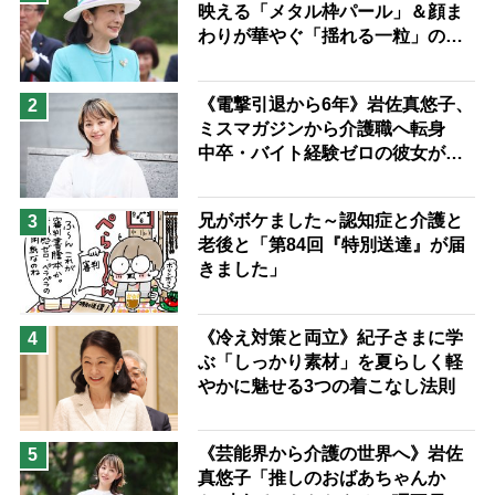
映える「メタル枠パール」＆顔ま
息子の遠距離介護サバイバル術
わりが華やぐ「揺れる一粒」の使
兄がボケました
便利なサービス
い分け方
予防法
《電撃引退から6年》岩佐真悠子、
2
ミスマガジンから介護職へ転身
中卒・バイト経験ゼロの彼女が見
つけた“居場所”「社会の役に立ち
ながら自分らしくいられる」
兄がボケました～認知症と介護と
3
老後と「第84回『特別送達』が届
きました」
《冷え対策と両立》紀子さまに学
4
ぶ「しっかり素材」を夏らしく軽
やかに魅せる3つの着こなし法則
《芸能界から介護の世界へ》岩佐
5
真悠子「推しのおばあちゃんか