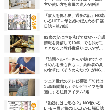
方や使い方を家電の達人が解説
「故人を偲ぶ夏、通夜の話」NO老
いるLIFE～母と娘のほんわか口福
日誌～第79話
93歳の父に声を荒げて猛省･･･介護
情報を発信して10年、でも我がこ
ととなると教科書通りにいかずに
ため息「感情と理性の狭間で右往
左往する現実」
「訪問ヘルパーさんが朝ゆでたそ
うめんを昼も夜も…」高齢者の夏
の食卓に《そうめんだけ》がNGな
理由とは？【管理栄養士が解説】
シニア世代のテレビ視聴「70代は
1日5時間超も」テレビライフを快
適にする注目アイテム3選
「勧誘にはご用心!?」NO老いる
LIFE～母と娘のほんわか口福日誌