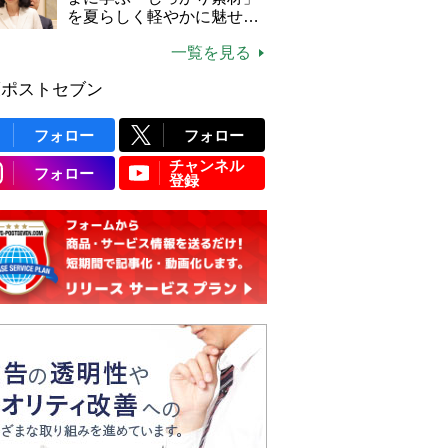
説】
を夏らしく軽やかに魅せる
3つの着こなし法則
一覧を見る
護ポストセブン
フォロー
フォロー
チャンネル
フォロー
登録