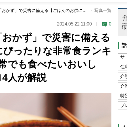
長期保存できる「おかず」で災害に備える【ごはんのお供にぴったりな非常食ランキング】「1位は日常でも食べたいおいしさ」｜防災のプロ4人が解説
写真一覧
2024.05.22 11:00
0
「おかず」で災害に備える
話
にぴったりな非常食ランキ
サ
日常でも食べたいおいし
住
4人が解説
介
介
特
プ
公
高