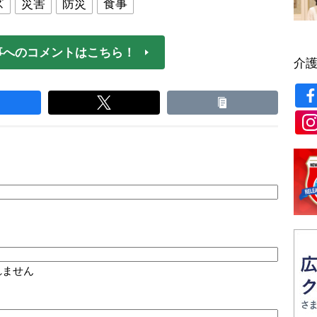
ズ
災害
防災
食事
事へのコメントはこちら！
介
れません