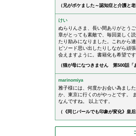
（兄がボケました～認知症と介護と老
た」）
けい
ぬらりんさま、長い間ありがとうご
章がとっても素敵で、毎回楽しく読
たり励みになりました。これから連
ピソード思い出したりしながら頑張
会えますように。書籍化も希望です
（猫が母になつきません 第500話
marinomiya
雅子様には、何度かお会い為ました
か、東京に行くのがやっとです。 
なんですね。 以上です。
（《同じパールでも印象が変化》皇后
ス」上品＆涼しげに見せる4つの法則