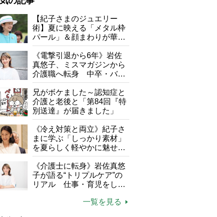
気の記事
が母になつきません
【紀子さまのジュエリー
術】夏に映える「メタル枠
子の遠距離介護サバイバル術
パール」＆顔まわりが華や
がボケました
便利なサービス
ぐ「揺れる一粒」の使い分
け方
《電撃引退から6年》岩佐
防法
真悠子、ミスマガジンから
介護職へ転身 中卒・バイ
ト経験ゼロの彼女が見つけ
た“居場所”「社会の役に立
兄がボケました～認知症と
ちながら自分らしくいられ
介護と老後と「第84回『特
る」
別送達』が届きました」
《冷え対策と両立》紀子さ
まに学ぶ「しっかり素材」
を夏らしく軽やかに魅せる
3つの着こなし法則
ックしておきたい品に認定！非常食は持ち運びやすく、調理工程が少な
《介護士に転身》岩佐真悠
にも人気です」（石榑さん）
子が語る“トリプルケア”の
リアル 仕事・育児をしな
がら96歳の義祖母と同居し
一覧を見る
て介護 プロだから言える
「家での介護は“雑”でも気