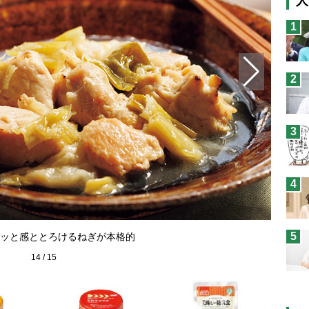
人
猫
1
息
兄
2
予
3
4
「スト
5
ッと感ととろけるねぎが本格的
14
/
15