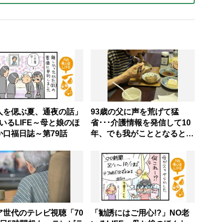
人を偲ぶ夏、通夜の話」
93歳の父に声を荒げて猛
いるLIFE～母と娘のほ
省･･･介護情報を発信して10
か口福日誌～第79話
年、でも我がこととなると教
科書通りにいかずにため息
「感情と理性の狭間で右往左
往する現実」
ア世代のテレビ視聴「70
「勧誘にはご用心!?」NO老