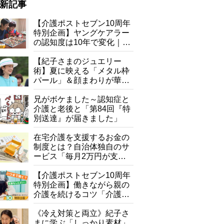
新記事
にしない」
【介護ポストセブン10周年
特別企画】ヤングケアラー
の認知度は10年で変化｜流
行語大賞にノミネート、法
律にも明記されたが果たし
【紀子さまのジュエリー
て現在は？
術】夏に映える「メタル枠
パール」＆顔まわりが華や
ぐ「揺れる一粒」の使い分
け方
兄がボケました～認知症と
介護と老後と「第84回『特
別送達』が届きました」
在宅介護を支援するお金の
制度とは？自治体独自のサ
ービス「毎月2万円が支給
される」ケースも【FP解
説】
【介護ポストセブン10周年
特別企画】働きながら親の
介護を続けるコツ「介護は
10年以上続くことも…3つ
のフェーズに分けて考えて
《冷え対策と両立》紀子さ
みよう」【社会福祉士解
まに学ぶ「しっかり素材」