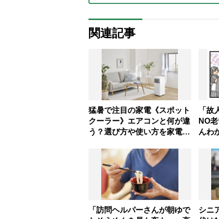
関連記事
猛暑で注目の家電《スポット
「故
クーラー》エアコンと何が違
NO老
う？選び方や使い方を家電の
んわ
達人が解説
「訪問ヘルパーさんが朝ゆで
シニ