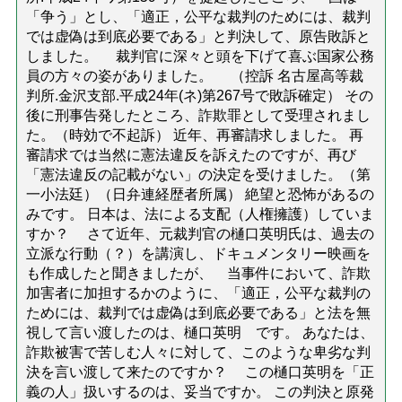
「争う」とし、「適正，公平な裁判のためには、裁判
では虚偽は到底必要である」と判決して、原告敗訴と
しました。 裁判官に深々と頭を下げて喜ぶ国家公務
員の方々の姿がありました。 （控訴 名古屋高等裁
判所.金沢支部.平成24年(ネ)第267号で敗訴確定） その
後に刑事告発したところ、詐欺罪として受理されまし
た。（時効で不起訴） 近年、再審請求しました。 再
審請求では当然に憲法違反を訴えたのですが、再び
「憲法違反の記載がない」の決定を受けました。（第
一小法廷）（日弁連経歴者所属） 絶望と恐怖があるの
みです。 日本は、法による支配（人権擁護）していま
すか？ さて近年、元裁判官の樋口英明氏は、過去の
立派な行動（？）を講演し、ドキュメンタリー映画を
も作成したと聞きましたが、 当事件において、詐欺
加害者に加担するかのように、「適正，公平な裁判の
ためには、裁判では虚偽は到底必要である」と法を無
視して言い渡したのは、樋口英明 です。 あなたは、
詐欺被害で苦しむ人々に対して、このような卑劣な判
決を言い渡して来たのですか？ この樋口英明を「正
義の人」扱いするのは、妥当ですか。 この判決と原発