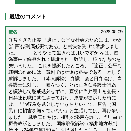
最近のコメント
匿名
2026-08-09
異常すぎる正義 「適正，公平な社会のためには、虚偽
(詐害)は到底必要である」と判決を受けて敗訴しまし
た。 どうやって生きれば良いですか 私は、虚
偽事由で侮辱されて提訴され、敗訴し、様々なものを
失いました。 これを提訴したところ、「適正，公平な
裁判のためには、裁判では虚偽は必要である」として
敗訴しました。（本人訴訟） 弁護士会と日弁連は、当
弁護士に対し、「噓をつくことは正当な弁護士行為」
と議決して懲戒処分せずに、直後に当弁護士を会長・
日弁連役職に就任させており、原告が提訴した時に
は、「当行為を処分しないからといって、原告（国
民）に損害を与えていない」と主張しては、再び争い
ました。 裁判官たちは、権利の濫用を許し、当理由で
原告敗訴としました。 国家賠償訴訟（福井地方裁判
所.平成24年ワ第159号）を提起したところ、 国は