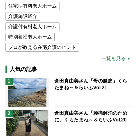
住宅型有料老人ホーム
介護施設紹介
介護付有料老人ホーム
特別養護老人ホーム
プロが教える在宅介護のヒント
公的介護保険制度
介護食
一覧を見る
高木ブー
ケアマネジャー
人気の記事
猫が母になつきません
倉田真由美さん「母の膝痛」くら
1
たまね～＆らいふVol.21
息子の遠距離介護サバイバル術
兄がボケました
便利なサービス
予防法
倉田真由美さん「腰痛解消のため
2
に」くらたまね～＆らいふVol.20