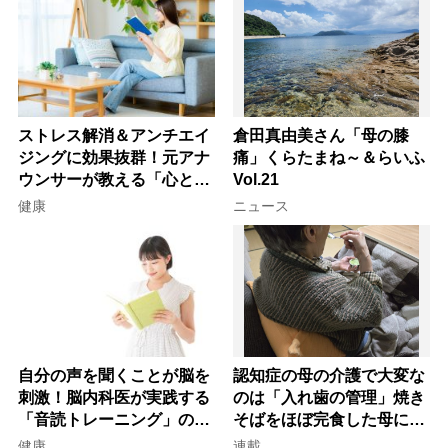
ストレス解消＆アンチエイ
倉田真由美さん「母の膝
ジングに効果抜群！元アナ
痛」くらたまね～＆らいふ
ウンサーが教える「心と体
Vol.21
を元気にする音読の習慣」
健康
ニュース
自分の声を聞くことが脳を
認知症の母の介護で大変な
刺激！脳内科医が実践する
のは「入れ歯の管理」焼き
「音読トレーニング」の極
そばをほぼ完食した母に息
意
子が血の気が引いた理由
健康
連載