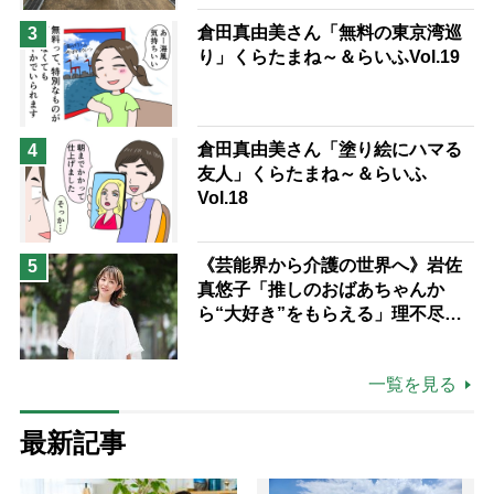
倉田真由美さん「無料の東京湾巡
3
り」くらたまね～＆らいふVol.19
倉田真由美さん「塗り絵にハマる
4
友人」くらたまね～＆らいふ
Vol.18
《芸能界から介護の世界へ》岩佐
5
真悠子「推しのおばあちゃんか
ら“大好き”をもらえる」理不尽さ
も吹き飛ぶ“やりがい”、介護の現
場は「愛おしい」
一覧を見る
最新記事