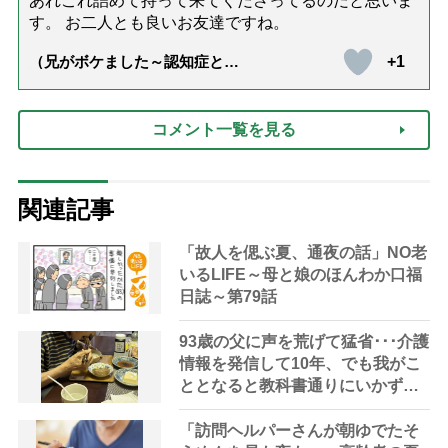
あれこれ詰めて持って来てくださってるのだと思いま
す。 お二人とも良いお友達ですね。
+1
（兄がボケました～認知症と介
護と老後と「第84回『特別送
達』が届きました」）
コメント一覧を見る
関連記事
「故人を偲ぶ夏、通夜の話」NO老
いるLIFE～母と娘のほんわか口福
日誌～第79話
93歳の父に声を荒げて猛省･･･介護
情報を発信して10年、でも我がこ
ととなると教科書通りにいかずに
ため息「感情と理性の狭間で右往
左往する現実」
「訪問ヘルパーさんが朝ゆでたそ