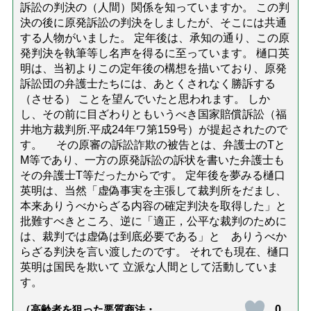
訴訟の判決の（人間）関係を知っていますか。 この判
決の後に原発訴訟の判決をしましたが、そこには共通
する人物がいました。 定年後は、承知の通り、この原
発判決を執筆等し名声を得るに至っています。 樋口英
明は、当初よりこの定年後の構想を描いており、原発
訴訟団の弁護士たちには、あとくされなく勝訴する
（させる） ことを望んでいたと思われます。 しか
し、その前に目ざわりともいうべき国家賠償訴訟（福
井地方裁判所.平成24年ワ第159号）が提起されたので
す。 その原審の訴訟詐欺の被告とは、弁護士のTと
M等であり、一方の原発訴訟の訴状を書いた弁護士も
その弁護士T等だったからです。 定年後を夢みる樋口
英明は、当然「虚偽事実を主張して裁判所をだまし、
本来ありうべからざる内容の確定判決を取得した」と
批難すべきところ、逆に「適正，公平な裁判のために
は、裁判では虚偽は到底必要である」と ありうべか
らざる判決を言い渡したのです。 それでも現在、樋口
英明は国民を欺いて 立派な人間として活動していま
す。
0
（高齢者を狙った悪質商法・訪