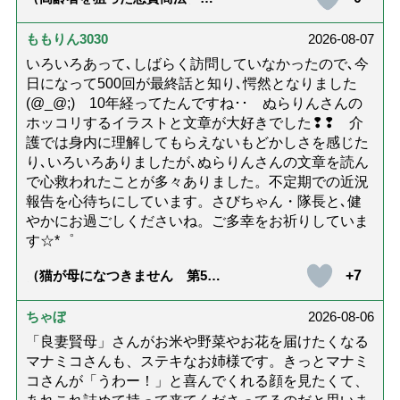
問詐欺の種類と実例9選｜騙され
ないための4つの対策「騙されや
すい人の特徴は？」【社会福祉
ももりん3030
2026-08-07
士解説】）
いろいろあって､しばらく訪問していなかったので､今
日になって500回が最終話と知り､愕然となりました
(@_@;) 10年経ってたんですね･･ ぬらりんさんの
ホッコリするイラストと文章が大好きでした❢❢ 介
護では身内に理解してもらえないもどかしさを感じた
り､いろいろありましたが､ぬらりんさんの文章を読ん
で心救われたことが多々ありました。不定期での近況
報告を心待ちにしています。さびちゃん・隊長と､健
やかにお過ごしくださいね。ご多幸をお祈りしていま
す☆*゜
+7
（猫が母になつきません 第500
話「ありがとう」【最終話】）
ちゃぼ
2026-08-06
「良妻賢母」さんがお米や野菜やお花を届けたくなる
マナミコさんも、ステキなお姉様です。きっとマナミ
コさんが「うわー！」と喜んでくれる顔を見たくて、