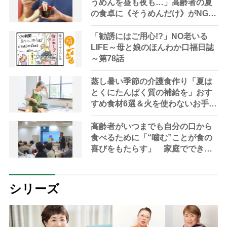
うめんを昼も夜も…」高齢者の夏
の食卓に《そうめんだけ》がNGな
理由とは？【管理栄養士が解説】
「勧誘にはご用心!?」NO老いる
LIFE～母と娘のほんわか口福日誌
～第78話
蒸し暑い季節の介護食作り「夏は
とくにたんぱく質の補給を」おす
すめ食材6選＆火を使わないお手軽
レシピ3選【管理栄養士提案】
高齢者がいつまでも自分の口から
食べるために「“噛む”ことが食の
喜びをもたらす」 家庭でできる
持続可能な食支援を専門家が指南
シリーズ