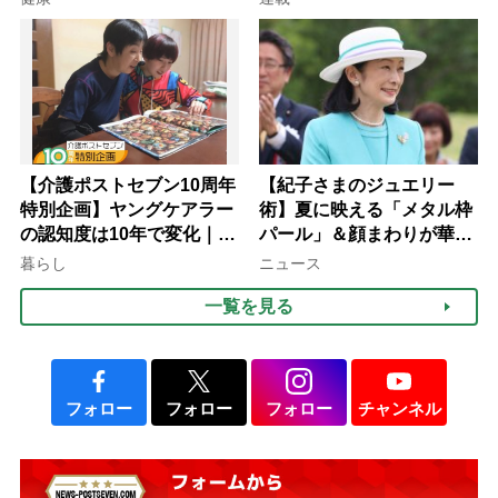
【介護ポストセブン10周年
【紀子さまのジュエリー
特別企画】ヤングケアラー
術】夏に映える「メタル枠
の認知度は10年で変化｜流
パール」＆顔まわりが華や
行語大賞にノミネート、法
ぐ「揺れる一粒」の使い分
暮らし
ニュース
律にも明記されたが果たし
け方
一覧を見る
て現在は？
フォロー
フォロー
フォロー
チャンネル