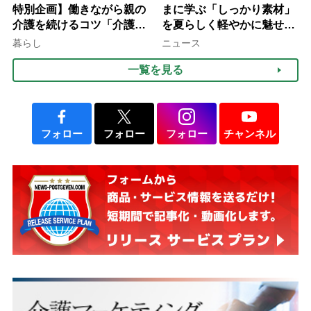
特別企画】働きながら親の
まに学ぶ「しっかり素材」
介護を続けるコツ「介護は
を夏らしく軽やかに魅せる
10年以上続くことも…3つ
3つの着こなし法則
暮らし
ニュース
のフェーズに分けて考えて
一覧を見る
みよう」【社会福祉士解
説】
フォロー
フォロー
フォロー
チャンネル