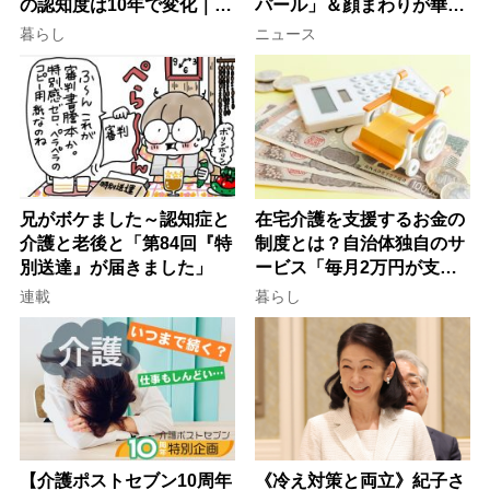
の認知度は10年で変化｜流
パール」＆顔まわりが華や
行語大賞にノミネート、法
ぐ「揺れる一粒」の使い分
暮らし
ニュース
律にも明記されたが果たし
け方
て現在は？
兄がボケました～認知症と
在宅介護を支援するお金の
介護と老後と「第84回『特
制度とは？自治体独自のサ
別送達』が届きました」
ービス「毎月2万円が支給
される」ケースも【FP解
連載
暮らし
説】
【介護ポストセブン10周年
《冷え対策と両立》紀子さ