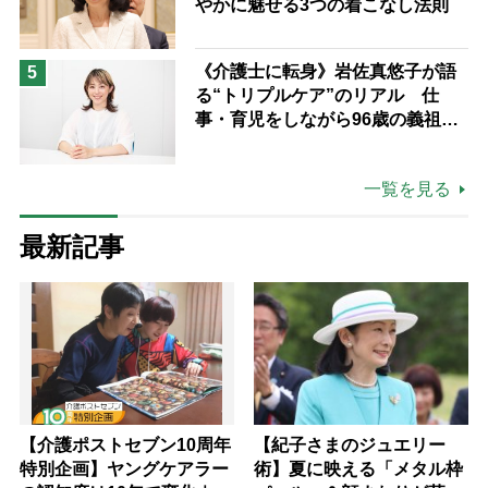
やかに魅せる3つの着こなし法則
《介護士に転身》岩佐真悠子が語
5
る“トリプルケア”のリアル 仕
事・育児をしながら96歳の義祖母
と同居して介護 プロだから言え
る「家での介護は“雑”でも気にし
一覧を見る
ない」
最新記事
【介護ポストセブン10周年
【紀子さまのジュエリー
特別企画】ヤングケアラー
術】夏に映える「メタル枠