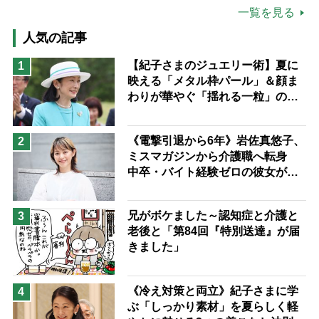
公的介護保険制度
介護食
一覧を見る
高木ブー
ケアマネジャー
人気の記事
猫が母になつきません
【紀子さまのジュエリー術】夏に
1
映える「メタル枠パール」＆顔ま
息子の遠距離介護サバイバル術
わりが華やぐ「揺れる一粒」の使
兄がボケました
便利なサービス
い分け方
予防法
《電撃引退から6年》岩佐真悠子、
2
ミスマガジンから介護職へ転身
中卒・バイト経験ゼロの彼女が見
つけた“居場所”「社会の役に立ち
ながら自分らしくいられる」
兄がボケました～認知症と介護と
3
老後と「第84回『特別送達』が届
きました」
《冷え対策と両立》紀子さまに学
4
ぶ「しっかり素材」を夏らしく軽