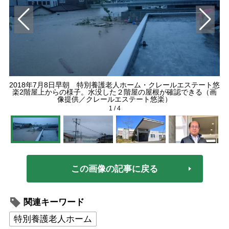
2018年7月8日早朝 特別養護老人ホーム・クレールエステート悠
小
楽2階屋上からの様子。水没した２階屋の屋根が確認できる（画
像提供／クレールエステート悠楽）
1
/
4
この画像の記事に戻る
関連キーワード
特別養護老人ホーム