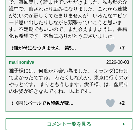
で、毎回楽しく読ませていただきました。私も母の介
護中で、癒されたり励みになりました。これから連載
がないのが寂しくてたまりませんが、いろんなエピソ
ード思い出したりしながら頑張っていこうと思いま
す。不定期でもいいので、また会えますように。書籍
化も希望です！本当にありがとうございました。
+7
（猫が母になつきません 第500
話「ありがとう」【最終話】）
marinomiya
2026-08-03
雅子様には、何度かお会い為ました。 オランダに行け
てよかったですね。 わたくしなんか、東京に行くのが
やっとです。 まりともうします。愛子様、は、盆踊り
のお姿が好きなんですね。 以上です。
+2
（《同じパールでも印象が変
化》皇后雅子さまに学ぶ「大人
の夏ネックレス」上品＆涼しげ
に見せる4つの法則）
コメント一覧を見る