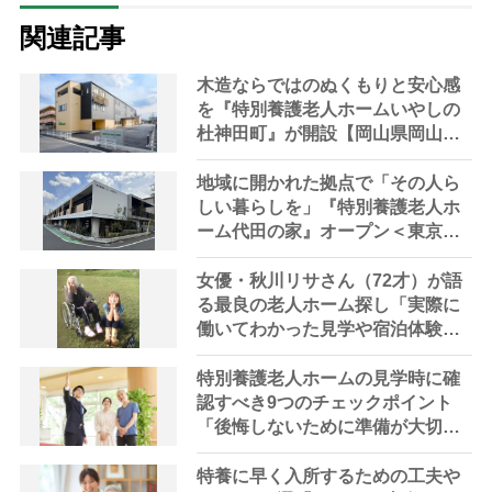
関連記事
木造ならではのぬくもりと安心感
を『特別養護老人ホームいやしの
杜神田町』が開設【岡山県岡山
市】
地域に開かれた拠点で「その人ら
しい暮らしを」『特別養護老人ホ
ーム代田の家』オープン＜東京都
世田谷区＞
女優・秋川リサさん（72才）が語
る最良の老人ホーム探し「実際に
働いてわかった見学や宿泊体験の
重要性」
特別養護老人ホームの見学時に確
認すべき9つのチェックポイント
「後悔しないために準備が大切」
【専門家解説】
特養に早く入所するための工夫や