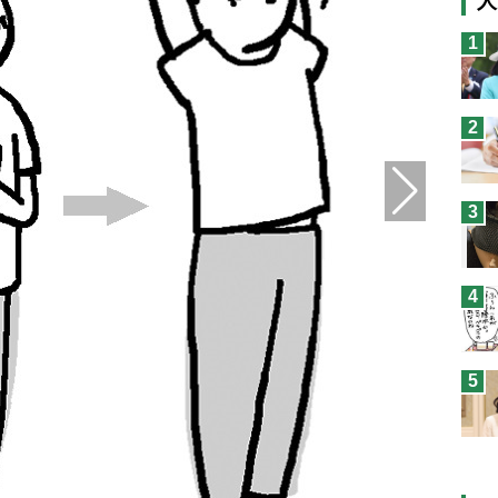
人
猫
1
息
兄
2
予
3
4
5