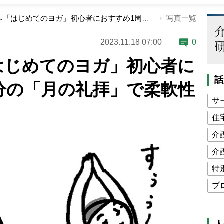
体が硬い人へ「はじめてのヨガ」初心者におすすめ1周約5分の「月の礼拝」で柔軟性アップ！
写真一覧
2023.11.18 07:00
0
はじめてのヨガ」初心者に
話
分の「月の礼拝」で柔軟性
サ
住
介
介
特
プ
公
高