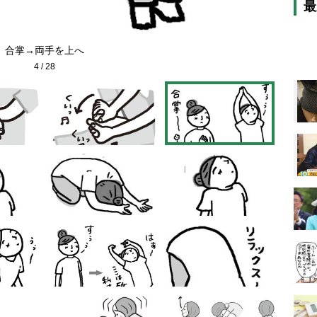
最
合掌→両手を上へ
4
/
28