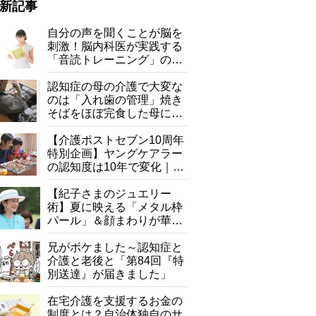
新記事
自分の声を聞くことが脳を
刺激！脳内科医が実践する
前屈
「音読トレーニング」の極
意
認知症の母の介護で大変な
のは「入れ歯の管理」焼き
そばをほぼ完食した母に息
子が血の気が引いた理由
【介護ポストセブン10周年
特別企画】ヤングケアラー
の認知度は10年で変化｜流
行語大賞にノミネート、法
律にも明記されたが果たし
【紀子さまのジュエリー
て現在は？
術】夏に映える「メタル枠
パール」＆顔まわりが華や
ぐ「揺れる一粒」の使い分
け方
兄がボケました～認知症と
介護と老後と「第84回『特
別送達』が届きました」
在宅介護を支援するお金の
制度とは？自治体独自のサ