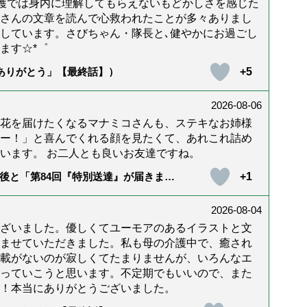
護では身内に理解してもらえないもどかしさを感じた
んさんの文章を読んで心救われたことが多々ありまし
しています。さびちゃん・隊長と､健やかにお過ごし
ます☆*゜
+5
「ありがとう」【最終話】）
2026-08-06
花を届けたくなるマナミコさんも、ステキなお姉様
ー！」と喜んでくれる顔を見たくて、あれこれ詰め
います。 お二人とも良いお友達ですね。
+1
後と「第84回『特別送達』が届きまし
2026-08-04
ざいました。優しくてユーモアのあるイラストと文
ませていただきました。私も母の介護中で、癒され
載がないのが寂しくてたまりませんが、いろんなエ
っていこうと思います。不定期でもいいので、また
！本当にありがとうございました。