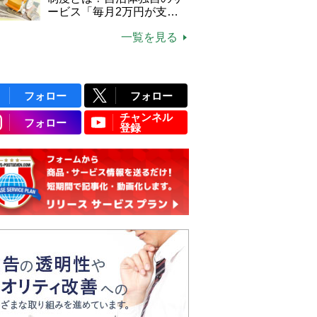
ービス「毎月2万円が支給
される」ケースも【FP解
一覧を見る
説】
フォロー
フォロー
チャンネル
フォロー
登録