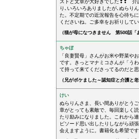
ストと文章が大好きでした❢❢ 介
り､いろいろありましたが､ぬらり
た。不定期での近況報告を心待ちに
くださいね。ご多幸をお祈りしてい
（猫が母になつきません 第500話
ちゃぼ
「良妻賢母」さんがお米や野菜やお
です。きっとマナミコさんが「うわ
て持って来てくださってるのだと思
（兄がボケました～認知症と介護と老
た」）
けい
ぬらりんさま、長い間ありがとうご
章がとっても素敵で、毎回楽しく読
たり励みになりました。これから連
ピソード思い出したりしながら頑張
会えますように。書籍化も希望です