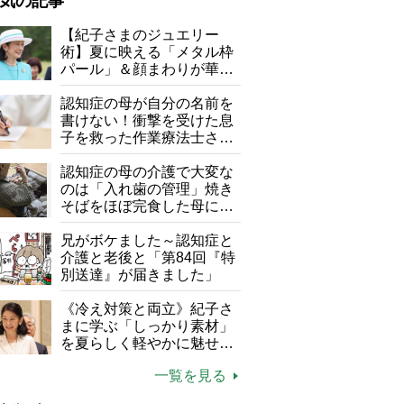
気の記事
が母になつきません
【紀子さまのジュエリー
術】夏に映える「メタル枠
子の遠距離介護サバイバル術
パール」＆顔まわりが華や
がボケました
便利なサービス
ぐ「揺れる一粒」の使い分
け方
認知症の母が自分の名前を
防法
書けない！衝撃を受けた息
子を救った作業療法士さん
の言葉
認知症の母の介護で大変な
のは「入れ歯の管理」焼き
そばをほぼ完食した母に息
子が血の気が引いた理由
兄がボケました～認知症と
介護と老後と「第84回『特
別送達』が届きました」
《冷え対策と両立》紀子さ
まに学ぶ「しっかり素材」
を夏らしく軽やかに魅せる
3つの着こなし法則
一覧を見る