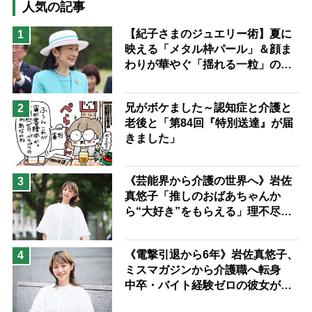
高木ブー
ケアマネジャー
人気の記事
猫が母になつきません
【紀子さまのジュエリー術】夏に
1
映える「メタル枠パール」＆顔ま
息子の遠距離介護サバイバル術
わりが華やぐ「揺れる一粒」の使
兄がボケました
便利なサービス
い分け方
予防法
兄がボケました～認知症と介護と
2
老後と「第84回『特別送達』が届
きました」
《芸能界から介護の世界へ》岩佐
3
真悠子「推しのおばあちゃんか
ら“大好き”をもらえる」理不尽さ
も吹き飛ぶ“やりがい”、介護の現
場は「愛おしい」
《電撃引退から6年》岩佐真悠子、
4
ミスマガジンから介護職へ転身
中卒・バイト経験ゼロの彼女が見
つけた“居場所”「社会の役に立ち