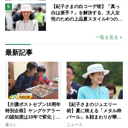
ながら自分らしくいられる」
【紀子さまの白コーデ術】「真っ
5
白は派手？」を解決する、大人女
性のための上品夏スタイル4つのコ
ツ
一覧を見る
最新記事
【介護ポストセブン10周年
【紀子さまのジュエリー
特別企画】ヤングケアラー
術】夏に映える「メタル枠
の認知度は10年で変化｜流
パール」＆顔まわりが華や
行語大賞にノミネート、法
ぐ「揺れる一粒」の使い分
暮らし
ニュース