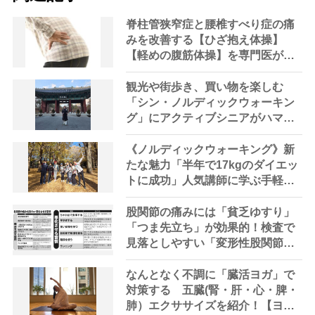
脊柱管狭窄症と腰椎すべり症の痛
みを改善する【ひざ抱え体操】
【軽めの腹筋体操】を専門医が解
説「ラジオ体操は避けるべき」
観光や街歩き、買い物を楽しむ
「シン・ノルディックウォーキン
グ」にアクティブシニアがハマる
理由
《ノルディックウォーキング》新
たな魅力「半年で17kgのダイエッ
トに成功」人気講師に学ぶ手軽な
始め方
股関節の痛みには「貧乏ゆすり」
「つま先立ち」が効果的！検査で
見落としやすい「変形性股関節
症」は“洋式”の生活スタイルで改
善を
なんとなく不調に「臓活ヨガ」で
対策する 五臓(腎・肝・心・脾・
肺）エクササイズを紹介！【ヨガ