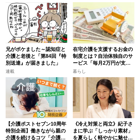
律にも明記されたが果たし
け方
て現在は？
兄がボケました～認知症と
在宅介護を支援するお金の
介護と老後と「第84回『特
制度とは？自治体独自のサ
別送達』が届きました」
ービス「毎月2万円が支給
される」ケースも【FP解
連載
暮らし
説】
【介護ポストセブン10周年
《冷え対策と両立》紀子さ
特別企画】働きながら親の
まに学ぶ「しっかり素材」
介護を続けるコツ「介護は
を夏らしく軽やかに魅せる