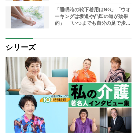
インストラクター監修】
「睡眠時の靴下着用はNG」「ウオ
ーキングは坂道や凸凹の道が効果
的」 “いつまでも自分の足で歩き
たい”を叶えるケア法【専門家解
説】
シリーズ