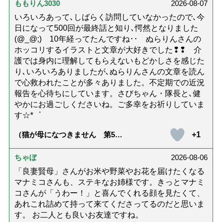
ももりん3030
2026-08-07
いろいろあって､しばらく訪問していなかったので､今
日になって500回が最終話と知り､愕然となりました
(@_@;) 10年経ってたんですね･･ ぬらりんさんの
ホッコリするイラストと文章が大好きでした❢❢ 介
護では身内に理解してもらえないもどかしさを感じた
り､いろいろありましたが､ぬらりんさんの文章を読ん
で心救われたことが多々ありました。不定期での近況
報告を心待ちにしています。さびちゃん・隊長と､健
やかにお過ごしくださいね。ご多幸をお祈りしていま
す☆*゜
+1
（猫が母になつきません 第500
話「ありがとう」【最終話】）
ちゃぼ
2026-08-06
「良妻賢母」さんがお米や野菜やお花を届けたくなる
マナミコさんも、ステキなお姉様です。きっとマナミ
コさんが「うわー！」と喜んでくれる顔を見たくて、
あれこれ詰めて持って来てくださってるのだと思いま
す。 お二人とも良いお友達ですね。