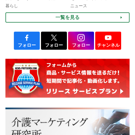
10年以上続くことも…3つ
3つの着こなし法則
暮らし
ニュース
のフェーズに分けて考えて
一覧を見る
みよう」【社会福祉士解
説】
フォロー
フォロー
フォロー
チャンネル