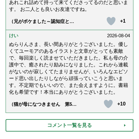
あれこれ詰めて持って来てくださってるのだと思いま
す。 お二人とも良いお友達ですね。
+1
（兄がボケました～認知症と介
護と老後と「第84回『特別送
達』が届きました」）
けい
2026-08-04
ぬらりんさま、長い間ありがとうございました。優し
くてユーモアのあるイラストと文章がとっても素敵
で、毎回楽しく読ませていただきました。私も母の介
護中で、癒されたり励みになりました。これから連載
がないのが寂しくてたまりませんが、いろんなエピソ
ード思い出したりしながら頑張っていこうと思いま
す。不定期でもいいので、また会えますように。書籍
化も希望です！本当にありがとうございました。
+10
（猫が母になつきません 第500
話「ありがとう」【最終話】）
コメント一覧を見る