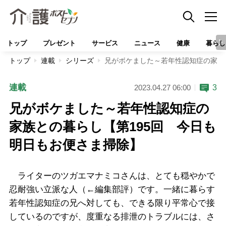
トップ
プレゼント
サービス
ニュース
健康
暮らし
トップ
連載
シリーズ
兄がボケました～若年性認知症の家族
連載
3
2023.04.27 06:00
兄がボケました～若年性認知症の
家族との暮らし【第195回 今日も
明日もお便さま掃除】
ライターのツガエマナミコさんは、とても穏やかで
忍耐強い立派な人（←編集部評）です。一緒に暮らす
若年性認知症の兄へ対しても、できる限り平常心で接
しているのですが、度重なる排泄のトラブルには、さ