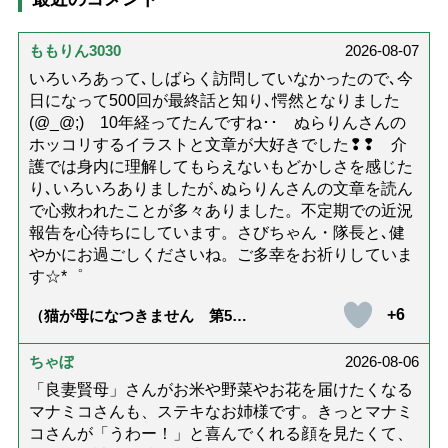
ももりん3030
2026-08-07
いろいろあって､しばらく訪問していなかったので､今
日になって500回が最終話と知り､愕然となりました
(@_@;) 10年経ってたんですね･･ ぬらりんさんの
ホッコリするイラストと文章が大好きでした❢❢ 介
護では身内に理解してもらえないもどかしさを感じた
り､いろいろありましたが､ぬらりんさんの文章を読ん
で心救われたことが多々ありました。不定期での近況
報告を心待ちにしています。さびちゃん・隊長と､健
やかにお過ごしくださいね。ご多幸をお祈りしていま
す☆*゜
+6
（猫が母になつきません 第500
話「ありがとう」【最終話】）
ちゃぼ
2026-08-06
「良妻賢母」さんがお米や野菜やお花を届けたくなる
マナミコさんも、ステキなお姉様です。きっとマナミ
コさんが「うわー！」と喜んでくれる顔を見たくて、