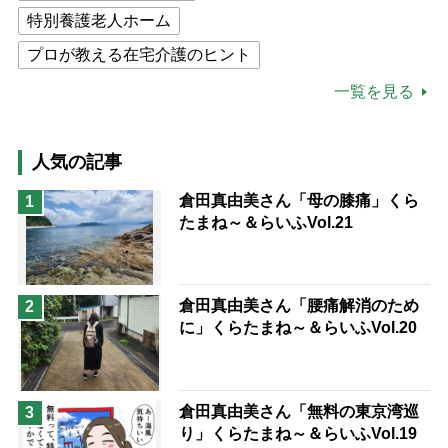
特別養護老人ホーム
プロが教える在宅介護のヒント
公的介護保険制度
介護食
一覧を見る
高木ブー
ケアマネジャー
猫が母になつきません
人気の記事
息子の遠距離介護サバイバル術
倉田真由美さん「母の膝痛」くら
1
たまね～＆らいふVol.21
兄がボケました
便利なサービス
予防法
倉田真由美さん「腰痛解消のため
2
に」くらたまね～＆らいふVol.20
倉田真由美さん「無料の東京湾巡
3
り」くらたまね～＆らいふVol.19