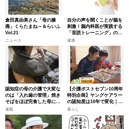
倉田真由美さん「母の膝
自分の声を聞くことが脳を
痛」くらたまね～＆らいふ
刺激！脳内科医が実践する
Vol.21
「音読トレーニング」の極
意
ニュース
健康
認知症の母の介護で大変な
【介護ポストセブン10周年
のは「入れ歯の管理」焼き
特別企画】ヤングケアラー
そばをほぼ完食した母に息
の認知度は10年で変化｜流
子が血の気が引いた理由
行語大賞にノミネート、法
連載
暮らし
律にも明記されたが果たし
て現在は？