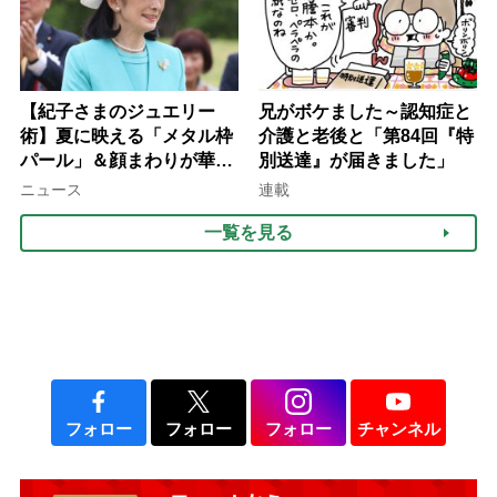
【紀子さまのジュエリー
兄がボケました～認知症と
術】夏に映える「メタル枠
介護と老後と「第84回『特
パール」＆顔まわりが華や
別送達』が届きました」
ぐ「揺れる一粒」の使い分
ニュース
連載
け方
一覧を見る
フォロー
フォロー
フォロー
チャンネル