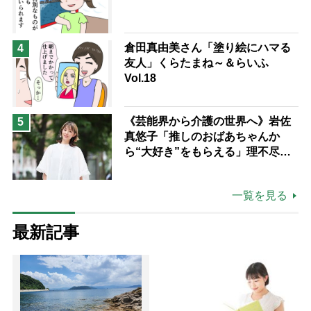
倉田真由美さん「塗り絵にハマる
4
友人」くらたまね～＆らいふ
Vol.18
《芸能界から介護の世界へ》岩佐
5
真悠子「推しのおばあちゃんか
ら“大好き”をもらえる」理不尽さ
も吹き飛ぶ“やりがい”、介護の現
場は「愛おしい」
一覧を見る
最新記事