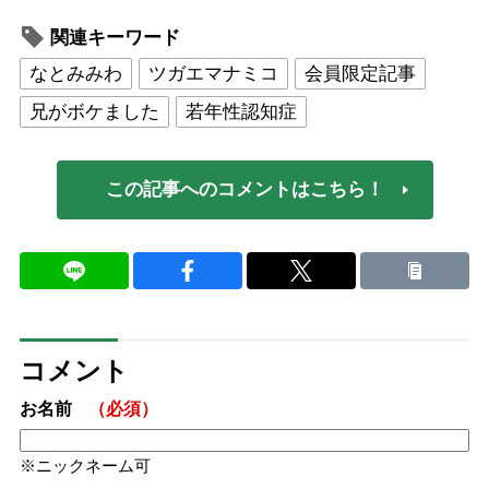
関連キーワード
なとみみわ
ツガエマナミコ
会員限定記事
兄がボケました
若年性認知症
この記事へのコメントはこちら！
＊ ＊ ＊
「今掃除し終えたばっかりじゃん。
なんでよー」
コメント
世界中で認知症の増加が問題になって久しいのに、
お名前
（必須）
なぜなかなか効果的な薬ができないのか不思議に思っ
ニックネーム可
ておりましたが、先日新聞で腑に落ちた記事を拝見い