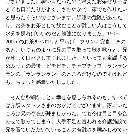
ございました。暑い日だったので冷えたお茶ゼリーは
とても口当たりがよく、さわやかで、家でも作りたい
と思ったくらいでございます。誤嚥の危険があった
り、お茶をお茶として飲むことが難しい人はこうして
水分を摂ればいいのだと勉強になりました。150～
200ccのお茶をペロリと平らげ、プリンも完食。その
あと、いつものように兄の手を取って歌を歌うと、兄
が珍しく口パクしてくれました。といっても童謡「あ
めふり」の最後、ピチピチ、チャプチャプ、ランラン
ランの「ランランラン」のところだけなのですけれど
も、ちょっと感激いたしました。
そんな些細なことに幸せを感じられるのも、すべて
は介護スタッフさまのおかげでございます。家にいた
ころは兄の存在が疎ましかった。でも今は目と目を合
わせて歌ってしまう。人手不足と言われる介護施設で
兄を看ていただいていることの有難さを噛みしめてい