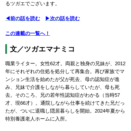
るツガエでございます。
◀︎前の話を読む
▶次の話を読む
この連載の一覧へ！
文／ツガエマナミコ
職業ライター。女性62才。両親と独身の兄妹が、2012
年にそれぞれの住処を処分して再集合。再び家族でマ
ンション生活を始めたが父が死去、母の認知症が進
み、兄妹で介護をしながら暮らしていたが、母も死
去。そのころ、兄の若年性認知症がわかる（当時57
才、現66才）。通院しながら仕事を続けてきた兄だっ
たが、ついに退職し隠居暮らしを開始。2024年夏から
特別養護老人ホームに入所。