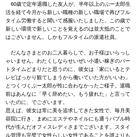
60歳で定年退職した友人が、半年以上のぷー太郎生
活を経て今月から新しい職種の新しい職場で再びフル
タイム労働すると聞いて感服いたしました。この歳で
新しい環境で新しいことを覚えるのは並大抵のことで
はございません。しかもフルタイムの派遣社員。
だんなさまとのお二人暮らしで、お子様はいらっし
ゃいません。わたくしならせいぜい小遣い稼ぎのパー
トタイムどまりだと思うのに、彼女は「家にいるとテ
レビばっかり観てしまうから働いていた方がいいわ」
とつくづくぷー太郎が性に合わなかったご様子。退職
前はあんなに「早く辞めたい。もう疲れた」と言って
いたのに、でございます。
思えば、彼女は常に美を追求してきた女性で、毎月美
容院に行き、まめにエステやネイルにも通うバブル時
代が生んだオフィスレディさまでございます。スタイ
ル管理も完璧で女性らしい女性であることを誰よりも