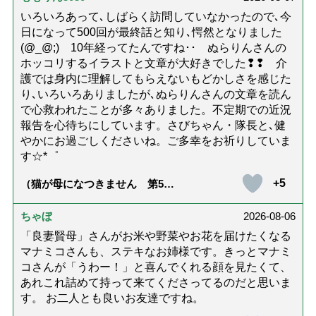
いろいろあって､しばらく訪問していなかったので､今
日になって500回が最終話と知り､愕然となりました
(@_@;) 10年経ってたんですね･･ ぬらりんさんの
ホッコリするイラストと文章が大好きでした❢❢ 介
護では身内に理解してもらえないもどかしさを感じた
り､いろいろありましたが､ぬらりんさんの文章を読ん
で心救われたことが多々ありました。不定期での近況
報告を心待ちにしています。さびちゃん・隊長と､健
やかにお過ごしくださいね。ご多幸をお祈りしていま
す☆*゜
+5
（猫が母になつきません 第500
話「ありがとう」【最終話】）
ちゃぼ
2026-08-06
「良妻賢母」さんがお米や野菜やお花を届けたくなる
マナミコさんも、ステキなお姉様です。きっとマナミ
コさんが「うわー！」と喜んでくれる顔を見たくて、
あれこれ詰めて持って来てくださってるのだと思いま
す。 お二人とも良いお友達ですね。