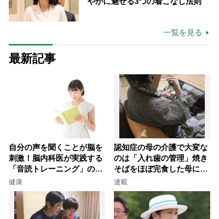
やかに魅せる3つの着こなし法則
一覧を見る
最新記事
自分の声を聞くことが脳を
認知症の母の介護で大変な
刺激！脳内科医が実践する
のは「入れ歯の管理」焼き
「音読トレーニング」の極
そばをほぼ完食した母に息
意
子が血の気が引いた理由
健康
連載