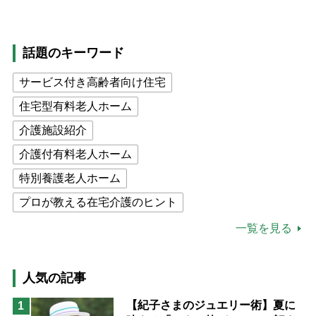
話題のキーワード
サービス付き高齢者向け住宅
住宅型有料老人ホーム
介護施設紹介
介護付有料老人ホーム
特別養護老人ホーム
プロが教える在宅介護のヒント
公的介護保険制度
介護食
一覧を見る
高木ブー
ケアマネジャー
猫が母になつきません
人気の記事
息子の遠距離介護サバイバル術
【紀子さまのジュエリー術】夏に
1