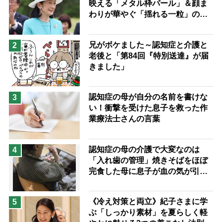
映える「メタル枠パール」＆顔ま
兄がボケました
便利なサービス
わりが華やぐ「揺れる一粒」の使
予防法
い分け方
兄がボケました～認知症と介護と
2
老後と「第84回『特別送達』が届
きました」
認知症の母が自分の名前を書けな
3
い！衝撃を受けた息子を救った作
業療法士さんの言葉
認知症の母の介護で大変なのは
4
「入れ歯の管理」焼きそばをほぼ
完食した母に息子が血の気が引い
た理由
《冷え対策と両立》紀子さまに学
5
ぶ「しっかり素材」を夏らしく軽