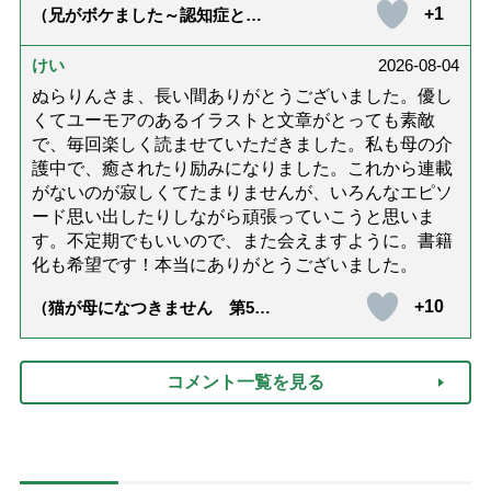
+1
（兄がボケました～認知症と介
護と老後と「第84回『特別送
達』が届きました」）
けい
2026-08-04
ぬらりんさま、長い間ありがとうございました。優し
くてユーモアのあるイラストと文章がとっても素敵
で、毎回楽しく読ませていただきました。私も母の介
護中で、癒されたり励みになりました。これから連載
がないのが寂しくてたまりませんが、いろんなエピソ
ード思い出したりしながら頑張っていこうと思いま
す。不定期でもいいので、また会えますように。書籍
化も希望です！本当にありがとうございました。
+10
（猫が母になつきません 第500
話「ありがとう」【最終話】）
コメント一覧を見る