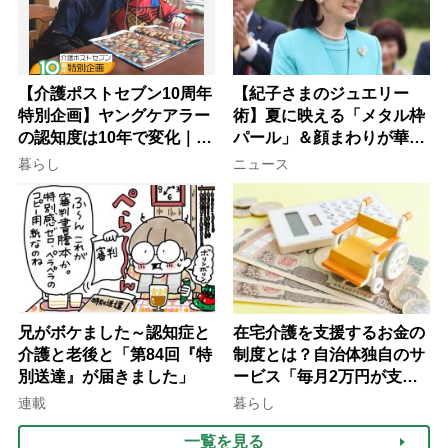
【介護ポストセブン10周年
【紀子さまのジュエリー
特別企画】ヤングケアラー
術】夏に映える「メタル枠
の認知度は10年で変化｜流
パール」＆顔まわりが華や
行語大賞にノミネート、法
ぐ「揺れる一粒」の使い分
暮らし
ニュース
律にも明記されたが果たし
け方
て現在は？
兄がボケました～認知症と
在宅介護を支援するお金の
介護と老後と「第84回『特
制度とは？自治体独自のサ
別送達』が届きました」
ービス「毎月2万円が支給
される」ケースも【FP解
連載
暮らし
説】
一覧を見る