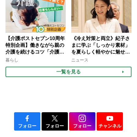
【介護ポストセブン10周年
《冷え対策と両立》紀子さ
特別企画】働きながら親の
まに学ぶ「しっかり素材」
介護を続けるコツ「介護は
を夏らしく軽やかに魅せる
10年以上続くことも…3つ
3つの着こなし法則
暮らし
ニュース
のフェーズに分けて考えて
一覧を見る
みよう」【社会福祉士解
説】
フォロー
フォロー
フォロー
チャンネル