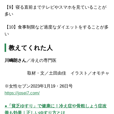
【9】
寝る直前までテレビやスマホを見ていることが
多い
【10】
食事制限など過度なダイエットをすることが多
い
教えてくれた人
川嶋朗さん
／冷えの専門医
取材・文／土田由佳 イラスト／オモチャ
※
女性セブン
2023
年
1
月
19
・
26
日号
https://josei7.com/
●「貧乏ゆすり」で健康に！冷え症や骨粗しょう症改
善も効果｜正しいゆすり方とは