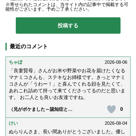
寄せられたコメントは、当サイト内の記事中で掲載する可
能性がございます。予めご了承ください。
最近のコメント
ちゃぼ
2026-08-06
「良妻賢母」さんがお米や野菜やお花を届けたくなる
マナミコさんも、ステキなお姉様です。きっとマナミ
コさんが「うわー！」と喜んでくれる顔を見たくて、
あれこれ詰めて持って来てくださってるのだと思いま
す。 お二人とも良いお友達ですね。
0
（兄がボケました～認知症と介
護と老後と「第84回『特別送
達』が届きました」）
けい
2026-08-04
ぬらりんさま、長い間ありがとうございました。優し