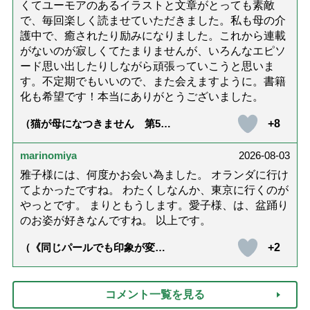
くてユーモアのあるイラストと文章がとっても素敵
で、毎回楽しく読ませていただきました。私も母の介
護中で、癒されたり励みになりました。これから連載
がないのが寂しくてたまりませんが、いろんなエピソ
ード思い出したりしながら頑張っていこうと思いま
す。不定期でもいいので、また会えますように。書籍
化も希望です！本当にありがとうございました。
+8
（猫が母になつきません 第500
話「ありがとう」【最終話】）
marinomiya
2026-08-03
雅子様には、何度かお会い為ました。 オランダに行け
てよかったですね。 わたくしなんか、東京に行くのが
やっとです。 まりともうします。愛子様、は、盆踊り
のお姿が好きなんですね。 以上です。
+2
（《同じパールでも印象が変
化》皇后雅子さまに学ぶ「大人
の夏ネックレス」上品＆涼しげ
に見せる4つの法則）
コメント一覧を見る