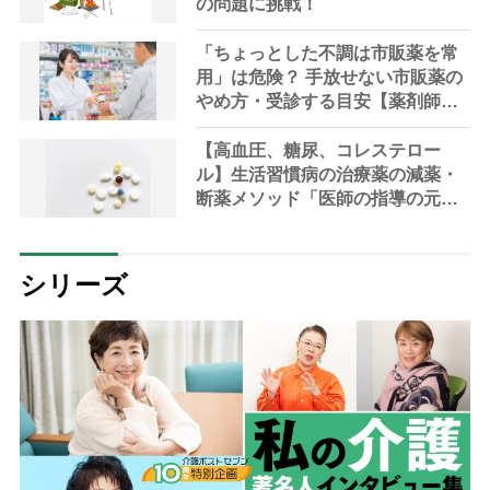
の問題に挑戦！
「ちょっとした不調は市販薬を常
用」は危険？ 手放せない市販薬の
やめ方・受診する目安【薬剤師解
説】
【高血圧、糖尿、コレステロー
ル】生活習慣病の治療薬の減薬・
断薬メソッド「医師の指導の元、
段階的に」【医師解説】
シリーズ