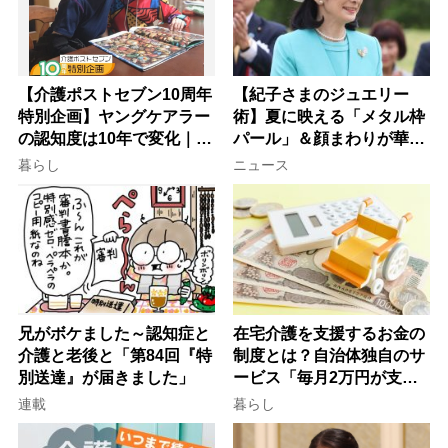
【介護ポストセブン10周年
【紀子さまのジュエリー
特別企画】ヤングケアラー
術】夏に映える「メタル枠
の認知度は10年で変化｜流
パール」＆顔まわりが華や
行語大賞にノミネート、法
ぐ「揺れる一粒」の使い分
暮らし
ニュース
律にも明記されたが果たし
け方
て現在は？
兄がボケました～認知症と
在宅介護を支援するお金の
介護と老後と「第84回『特
制度とは？自治体独自のサ
別送達』が届きました」
ービス「毎月2万円が支給
される」ケースも【FP解
連載
暮らし
説】