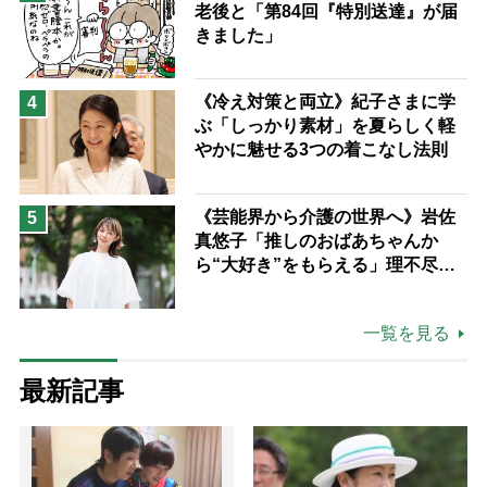
老後と「第84回『特別送達』が届
きました」
《冷え対策と両立》紀子さまに学
4
ぶ「しっかり素材」を夏らしく軽
やかに魅せる3つの着こなし法則
《芸能界から介護の世界へ》岩佐
5
真悠子「推しのおばあちゃんか
ら“大好き”をもらえる」理不尽さ
も吹き飛ぶ“やりがい”、介護の現
場は「愛おしい」
一覧を見る
最新記事