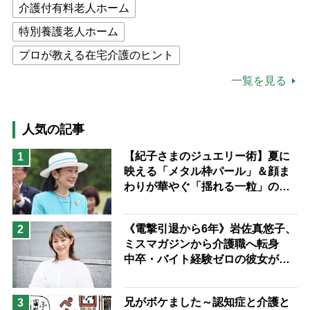
介護付有料老人ホーム
特別養護老人ホーム
プロが教える在宅介護のヒント
公的介護保険制度
介護食
一覧を見る
高木ブー
ケアマネジャー
猫が母になつきません
人気の記事
息子の遠距離介護サバイバル術
【紀子さまのジュエリー術】夏に
1
映える「メタル枠パール」＆顔ま
兄がボケました
便利なサービス
わりが華やぐ「揺れる一粒」の使
予防法
い分け方
《電撃引退から6年》岩佐真悠子、
2
ミスマガジンから介護職へ転身
中卒・バイト経験ゼロの彼女が見
つけた“居場所”「社会の役に立ち
ながら自分らしくいられる」
兄がボケました～認知症と介護と
3