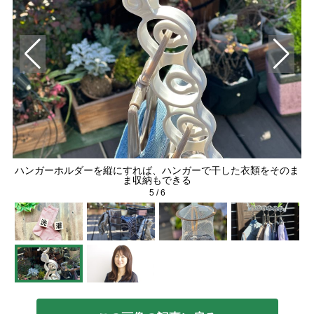
い
ハンガーホルダーを縦にすれば、ハンガーで干した衣類をそのま
ま収納もできる
5
/
6