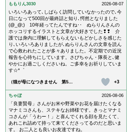
ももりん3030
2026-08-07
いろいろあって､しばらく訪問していなかったので､今
日になって500回が最終話と知り､愕然となりました
(@_@;) 10年経ってたんですね･･ ぬらりんさんの
ホッコリするイラストと文章が大好きでした❢❢ 介
護では身内に理解してもらえないもどかしさを感じた
り､いろいろありましたが､ぬらりんさんの文章を読ん
で心救われたことが多々ありました。不定期での近況
報告を心待ちにしています。さびちゃん・隊長と､健
やかにお過ごしくださいね。ご多幸をお祈りしていま
す☆*゜
+3
（猫が母になつきません 第500
話「ありがとう」【最終話】）
ちゃぼ
2026-08-06
「良妻賢母」さんがお米や野菜やお花を届けたくなる
マナミコさんも、ステキなお姉様です。きっとマナミ
コさんが「うわー！」と喜んでくれる顔を見たくて、
あれこれ詰めて持って来てくださってるのだと思いま
す。 お二人とも良いお友達ですね。