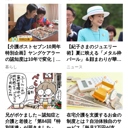
【介護ポストセブン10周年
【紀子さまのジュエリー
特別企画】ヤングケアラー
術】夏に映える「メタル枠
の認知度は10年で変化｜流
パール」＆顔まわりが華や
行語大賞にノミネート、法
ぐ「揺れる一粒」の使い分
暮らし
ニュース
律にも明記されたが果たし
け方
て現在は？
兄がボケました～認知症と
在宅介護を支援するお金の
介護と老後と「第84回『特
制度とは？自治体独自のサ
別送達』が届きました」
ービス「毎月2万円が支給