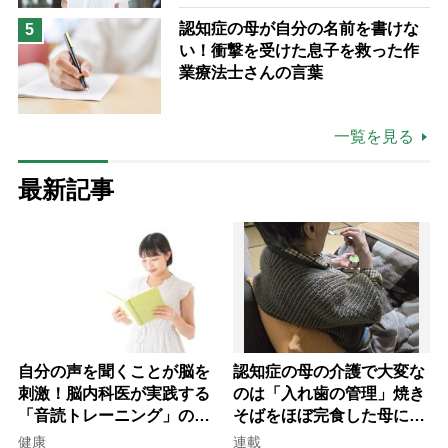
場は「愛おしい」
認知症の母が自分の名前を書けな
5
い！衝撃を受けた息子を救った作
業療法士さんの言葉
一覧を見る
最新記事
自分の声を聞くことが脳を
認知症の母の介護で大変な
刺激！脳内科医が実践する
のは「入れ歯の管理」焼き
「音読トレーニング」の極
そばをほぼ完食した母に息
意
子が血の気が引いた理由
健康
連載