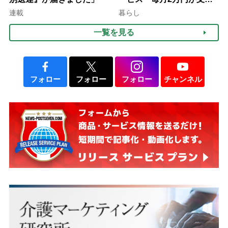
される」ケースも【FP解
連載
暮らし
説】
一覧を見る
フォロー
フォロー
フォロー
チャンネル