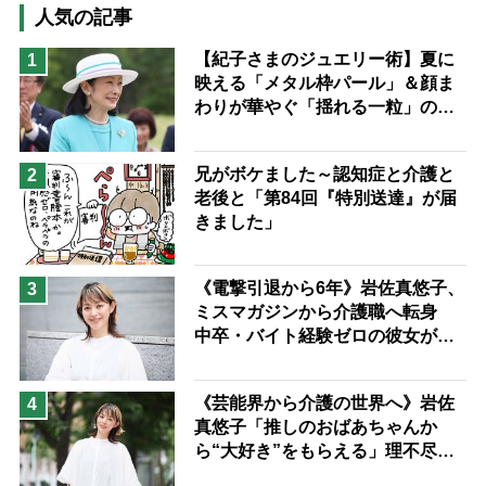
高木ブー
ケアマネジャー
人気の記事
猫が母になつきません
【紀子さまのジュエリー術】夏に
1
映える「メタル枠パール」＆顔ま
息子の遠距離介護サバイバル術
わりが華やぐ「揺れる一粒」の使
兄がボケました
便利なサービス
い分け方
予防法
兄がボケました～認知症と介護と
2
老後と「第84回『特別送達』が届
きました」
《電撃引退から6年》岩佐真悠子、
3
ミスマガジンから介護職へ転身
中卒・バイト経験ゼロの彼女が見
つけた“居場所”「社会の役に立ち
ながら自分らしくいられる」
《芸能界から介護の世界へ》岩佐
4
真悠子「推しのおばあちゃんか
ら“大好き”をもらえる」理不尽さ
も吹き飛ぶ“やりがい”、介護の現