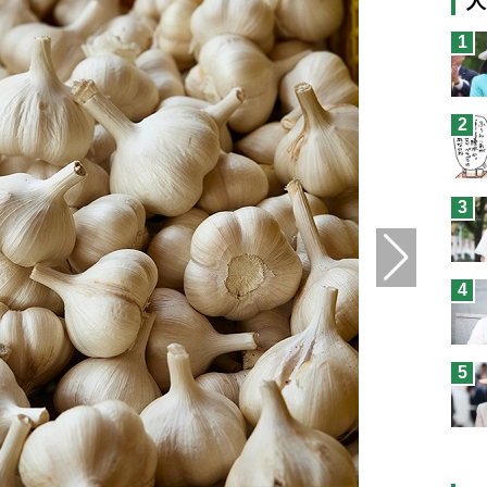
人
猫
1
息
兄
2
予
3
4
5