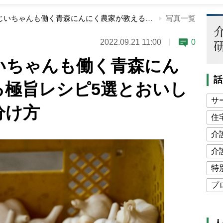
99才の元気おじいちゃんも働く青森にんにく農家が教える極旨レシピ5選とおいしいにんにくの見分け方
写真一覧
2022.09.21 11:00
0
いちゃんも働く青森にん
話
る極旨レシピ5選とおいし
サ
分け方
住
介
介
特
プ
公
高