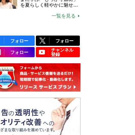
説】
を夏らしく軽やかに魅せる
3つの着こなし法則
一覧を見る
フォロー
フォロー
チャンネル
フォロー
登録