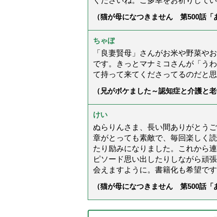
くださいね。ご多幸をお祈りしてい
（猫が母になつきません 第500話
ちゃぼ
「良妻賢母」さんがお米や野菜やお
です。きっとマナミコさんが「うわ
て持って来てくださってるのだと思
（兄がボケました～認知症と介護と老
た」）
けい
ぬらりんさま、長い間ありがとうご
章がとっても素敵で、毎回楽しく読
たり励みになりました。これから連
ピソード思い出したりしながら頑張
会えますように。書籍化も希望です
（猫が母になつきません 第500話