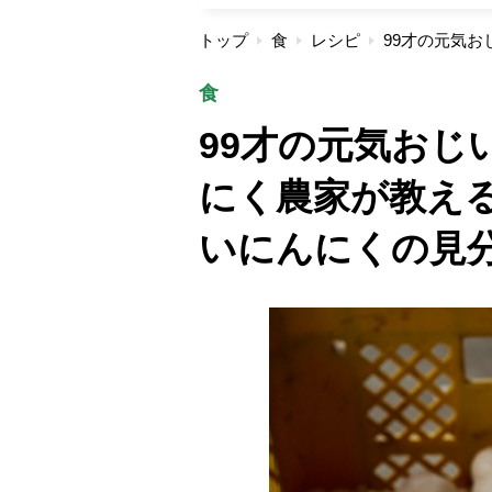
トップ
食
レシピ
食
99才の元気おじ
にく農家が教え
いにんにくの見