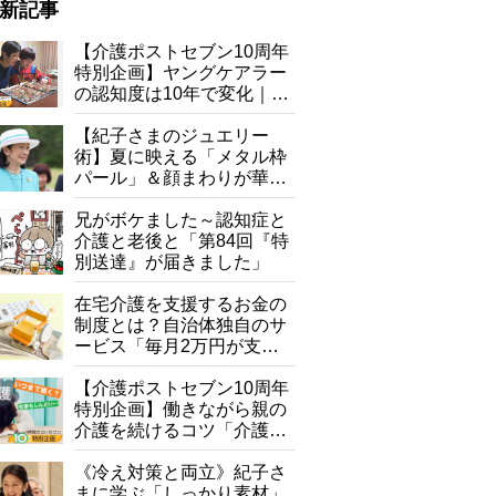
新記事
【介護ポストセブン10周年
特別企画】ヤングケアラー
の認知度は10年で変化｜流
行語大賞にノミネート、法
律にも明記されたが果たし
【紀子さまのジュエリー
て現在は？
術】夏に映える「メタル枠
パール」＆顔まわりが華や
ぐ「揺れる一粒」の使い分
け方
兄がボケました～認知症と
これからみんなの食卓に届くよ～
介護と老後と「第84回『特
別送達』が届きました」
在宅介護を支援するお金の
制度とは？自治体独自のサ
ービス「毎月2万円が支給
される」ケースも【FP解
説】
【介護ポストセブン10周年
特別企画】働きながら親の
介護を続けるコツ「介護は
10年以上続くことも…3つ
のフェーズに分けて考えて
《冷え対策と両立》紀子さ
みよう」【社会福祉士解
まに学ぶ「しっかり素材」