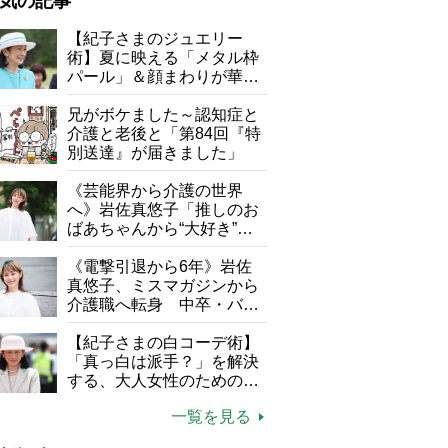
気の記事
が母になつきません
【紀子さまのジュエリー
術】夏に映える「メタル枠
子の遠距離介護サバイバル術
パール」＆顔まわりが華や
がボケました
便利なサービス
ぐ「揺れる一粒」の使い分
け方
兄がボケました～認知症と
防法
介護と老後と「第84回『特
別送達』が届きました」
《芸能界から介護の世界
へ》岩佐真悠子「推しのお
ばあちゃんから“大好き”を
もらえる」理不尽さも吹き
飛ぶ“やりがい”、介護の現
《電撃引退から6年》岩佐
場は「愛おしい」
真悠子、ミスマガジンから
介護職へ転身 中卒・バイ
ト経験ゼロの彼女が見つけ
た“居場所”「社会の役に立
【紀子さまの白コーデ術】
ちながら自分らしくいられ
「真っ白は派手？」を解決
る」
する、大人女性のための上
品夏スタイル4つのコツ
一覧を見る