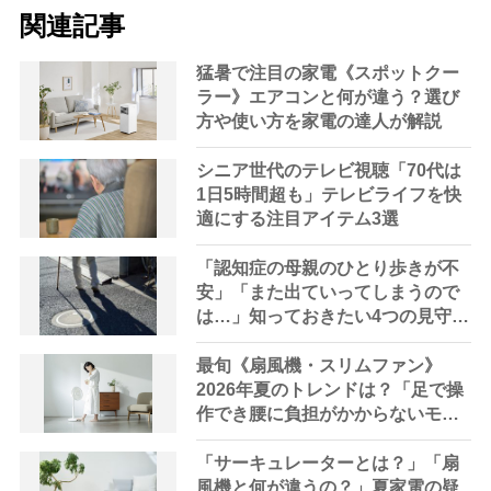
関連記事
猛暑で注目の家電《スポットクー
ラー》エアコンと何が違う？選び
方や使い方を家電の達人が解説
シニア世代のテレビ視聴「70代は
1日5時間超も」テレビライフを快
適にする注目アイテム3選
「認知症の母親のひとり歩きが不
安」「また出ていってしまうので
は…」知っておきたい4つの見守り
方法やサービスを専門家が解説
最旬《扇風機・スリムファン》
2026年夏のトレンドは？「足で操
作でき腰に負担がかからないモデ
ルも」【家電の達人が解説】
「サーキュレーターとは？」「扇
風機と何が違うの？」夏家電の疑