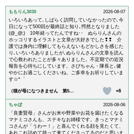
ももりん3030
2026-08-07
いろいろあって､しばらく訪問していなかったので､今
日になって500回が最終話と知り､愕然となりました
(@_@;) 10年経ってたんですね･･ ぬらりんさんの
ホッコリするイラストと文章が大好きでした❢❢ 介
護では身内に理解してもらえないもどかしさを感じた
り､いろいろありましたが､ぬらりんさんの文章を読ん
で心救われたことが多々ありました。不定期での近況
報告を心待ちにしています。さびちゃん・隊長と､健
やかにお過ごしくださいね。ご多幸をお祈りしていま
す☆*゜
+6
（猫が母になつきません 第500
話「ありがとう」【最終話】）
ちゃぼ
2026-08-06
「良妻賢母」さんがお米や野菜やお花を届けたくなる
マナミコさんも、ステキなお姉様です。きっとマナミ
コさんが「うわー！」と喜んでくれる顔を見たくて、
あれこれ詰めて持って来てくださってるのだと思いま