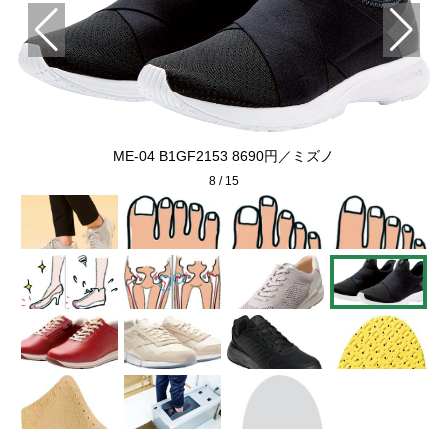
ME-04 B1GF2153 8690円／ミズノ
8
/
15