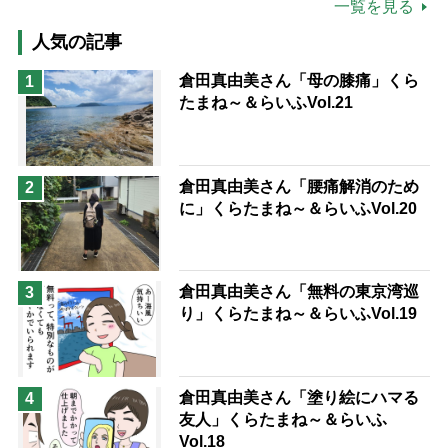
公的介護保険制度
介護食
一覧を見る
高木ブー
ケアマネジャー
人気の記事
猫が母になつきません
倉田真由美さん「母の膝痛」くら
1
たまね～＆らいふVol.21
息子の遠距離介護サバイバル術
兄がボケました
便利なサービス
予防法
倉田真由美さん「腰痛解消のため
2
に」くらたまね～＆らいふVol.20
倉田真由美さん「無料の東京湾巡
3
り」くらたまね～＆らいふVol.19
倉田真由美さん「塗り絵にハマる
4
友人」くらたまね～＆らいふ
Vol.18