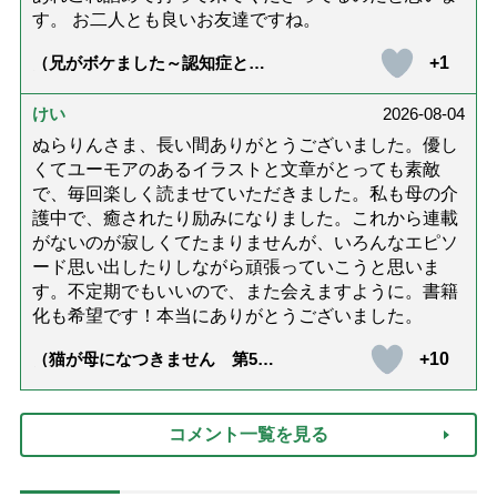
す。 お二人とも良いお友達ですね。
+1
（兄がボケました～認知症と介
護と老後と「第84回『特別送
達』が届きました」）
けい
2026-08-04
ぬらりんさま、長い間ありがとうございました。優し
くてユーモアのあるイラストと文章がとっても素敵
で、毎回楽しく読ませていただきました。私も母の介
護中で、癒されたり励みになりました。これから連載
がないのが寂しくてたまりませんが、いろんなエピソ
ード思い出したりしながら頑張っていこうと思いま
す。不定期でもいいので、また会えますように。書籍
化も希望です！本当にありがとうございました。
+10
（猫が母になつきません 第500
話「ありがとう」【最終話】）
コメント一覧を見る