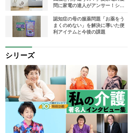
問に家電の達人がアンサー！シニ
アにおすすめの最新機種や選び方
も解説
認知症の母の服薬問題「お薬をう
まくのめない」を解決に導いた便
利アイテムと今後の課題
シリーズ