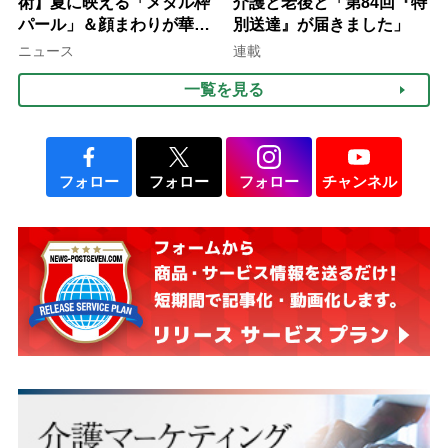
術】夏に映える「メタル枠
介護と老後と「第84回『特
パール」＆顔まわりが華や
別送達』が届きました」
ぐ「揺れる一粒」の使い分
ニュース
連載
け方
一覧を見る
フォロー
フォロー
フォロー
チャンネル