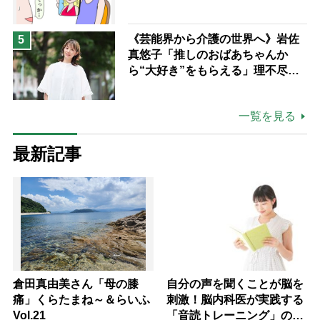
《芸能界から介護の世界へ》岩佐
5
真悠子「推しのおばあちゃんか
ら“大好き”をもらえる」理不尽さ
も吹き飛ぶ“やりがい”、介護の現
場は「愛おしい」
一覧を見る
最新記事
倉田真由美さん「母の膝
自分の声を聞くことが脳を
痛」くらたまね～＆らいふ
刺激！脳内科医が実践する
Vol.21
「音読トレーニング」の極