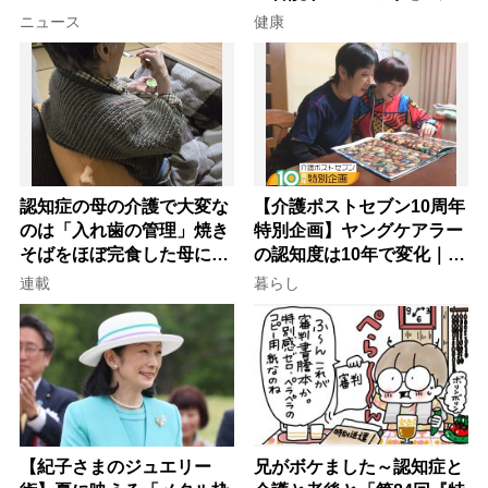
意
ニュース
健康
認知症の母の介護で大変な
【介護ポストセブン10周年
のは「入れ歯の管理」焼き
特別企画】ヤングケアラー
そばをほぼ完食した母に息
の認知度は10年で変化｜流
子が血の気が引いた理由
行語大賞にノミネート、法
連載
暮らし
律にも明記されたが果たし
て現在は？
【紀子さまのジュエリー
兄がボケました～認知症と