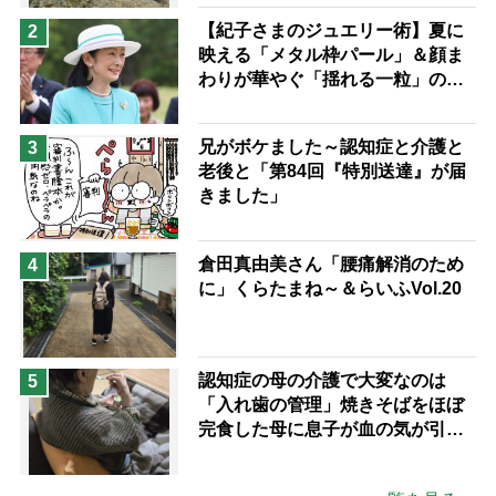
予防法
【紀子さまのジュエリー術】夏に
2
映える「メタル枠パール」＆顔ま
わりが華やぐ「揺れる一粒」の使
い分け方
兄がボケました～認知症と介護と
3
老後と「第84回『特別送達』が届
きました」
倉田真由美さん「腰痛解消のため
4
に」くらたまね～＆らいふVol.20
認知症の母の介護で大変なのは
5
「入れ歯の管理」焼きそばをほぼ
完食した母に息子が血の気が引い
た理由