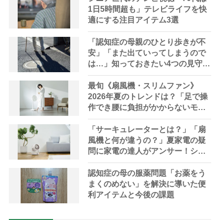
1日5時間超も」テレビライフを快
適にする注目アイテム3選
「認知症の母親のひとり歩きが不
安」「また出ていってしまうので
は…」知っておきたい4つの見守り
方法やサービスを専門家が解説
最旬《扇風機・スリムファン》
2026年夏のトレンドは？「足で操
作でき腰に負担がかからないモデ
ルも」【家電の達人が解説】
「サーキュレーターとは？」「扇
風機と何が違うの？」夏家電の疑
問に家電の達人がアンサー！シニ
アにおすすめの最新機種や選び方
も解説
認知症の母の服薬問題「お薬をう
まくのめない」を解決に導いた便
利アイテムと今後の課題