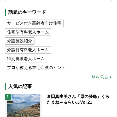
話題のキーワード
サービス付き高齢者向け住宅
住宅型有料老人ホーム
介護施設紹介
介護付有料老人ホーム
特別養護老人ホーム
プロが教える在宅介護のヒント
公的介護保険制度
介護食
一覧を見る
高木ブー
ケアマネジャー
人気の記事
猫が母になつきません
倉田真由美さん「母の膝痛」くら
1
たまね～＆らいふVol.21
息子の遠距離介護サバイバル術
兄がボケました
便利なサービス