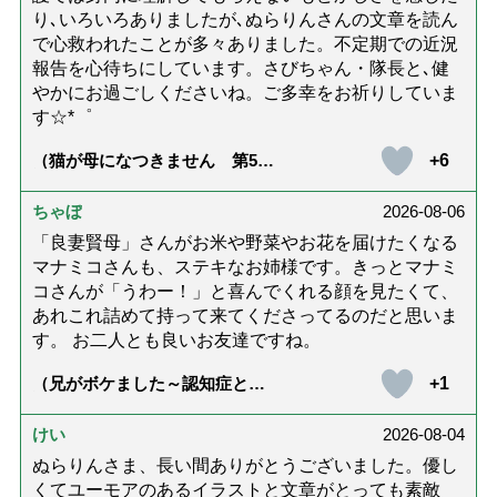
り､いろいろありましたが､ぬらりんさんの文章を読ん
で心救われたことが多々ありました。不定期での近況
報告を心待ちにしています。さびちゃん・隊長と､健
やかにお過ごしくださいね。ご多幸をお祈りしていま
す☆*゜
+6
（猫が母になつきません 第500
話「ありがとう」【最終話】）
ちゃぼ
2026-08-06
「良妻賢母」さんがお米や野菜やお花を届けたくなる
マナミコさんも、ステキなお姉様です。きっとマナミ
コさんが「うわー！」と喜んでくれる顔を見たくて、
あれこれ詰めて持って来てくださってるのだと思いま
す。 お二人とも良いお友達ですね。
+1
（兄がボケました～認知症と介
護と老後と「第84回『特別送
達』が届きました」）
けい
2026-08-04
ぬらりんさま、長い間ありがとうございました。優し
くてユーモアのあるイラストと文章がとっても素敵