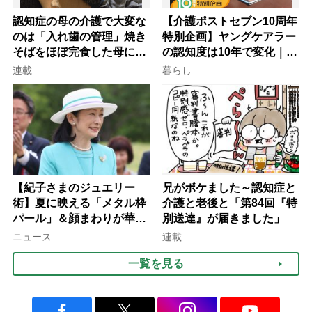
認知症の母の介護で大変な
【介護ポストセブン10周年
のは「入れ歯の管理」焼き
特別企画】ヤングケアラー
そばをほぼ完食した母に息
の認知度は10年で変化｜流
子が血の気が引いた理由
行語大賞にノミネート、法
連載
暮らし
律にも明記されたが果たし
て現在は？
【紀子さまのジュエリー
兄がボケました～認知症と
術】夏に映える「メタル枠
介護と老後と「第84回『特
パール」＆顔まわりが華や
別送達』が届きました」
ぐ「揺れる一粒」の使い分
ニュース
連載
け方
一覧を見る