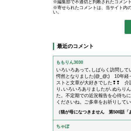
編集部で不適切と判断されたコメン
寄せられたコメントは、当サイト内
い。
最近のコメント
ももりん3030
いろいろあって､しばらく訪問してい
愕然となりました(@_@;) 10
ストと文章が大好きでした❢❢ 介
り､いろいろありましたが､ぬらり
た。不定期での近況報告を心待ちに
くださいね。ご多幸をお祈りしてい
（猫が母になつきません 第500話
ちゃぼ