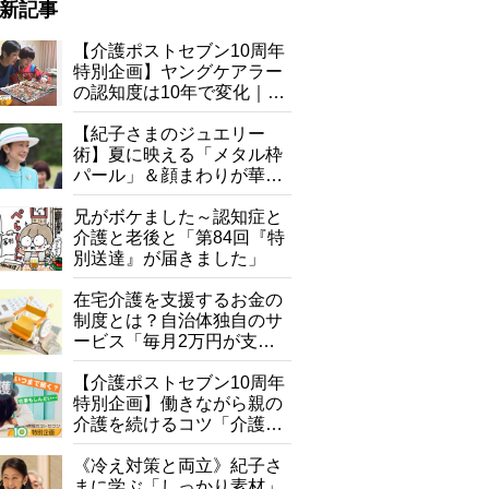
新記事
【介護ポストセブン10周年
特別企画】ヤングケアラー
の認知度は10年で変化｜流
行語大賞にノミネート、法
律にも明記されたが果たし
【紀子さまのジュエリー
て現在は？
術】夏に映える「メタル枠
パール」＆顔まわりが華や
ぐ「揺れる一粒」の使い分
け方
兄がボケました～認知症と
介護と老後と「第84回『特
別送達』が届きました」
在宅介護を支援するお金の
制度とは？自治体独自のサ
ービス「毎月2万円が支給
される」ケースも【FP解
説】
【介護ポストセブン10周年
特別企画】働きながら親の
介護を続けるコツ「介護は
10年以上続くことも…3つ
のフェーズに分けて考えて
《冷え対策と両立》紀子さ
みよう」【社会福祉士解
まに学ぶ「しっかり素材」