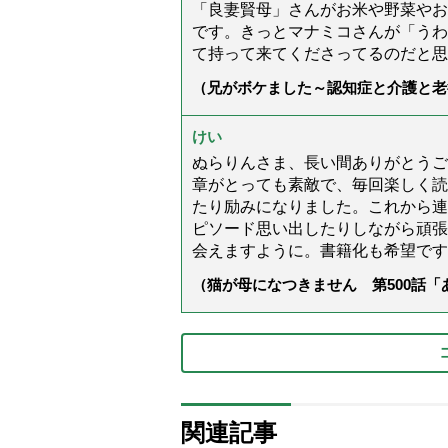
「良妻賢母」さんがお米や野菜やお
です。きっとマナミコさんが「うわ
て持って来てくださってるのだと思
（兄がボケました～認知症と介護と老
た」）
けい
ぬらりんさま、長い間ありがとうご
章がとっても素敵で、毎回楽しく読
たり励みになりました。これから連
ピソード思い出したりしながら頑張
会えますように。書籍化も希望です
（猫が母になつきません 第500話
関連記事