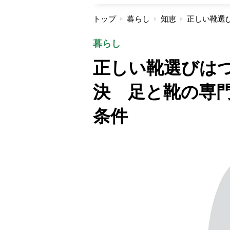
トップ
暮らし
知恵
暮らし
正しい靴選びは
決 足と靴の専
条件