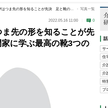
正しい靴選びはつま先の形を知ることが先決 足と靴の専門家に学ぶ最高の靴3つの条件
写真一覧
2022.05.16 11:00
0
つま先の形を知ることが先
話
門家に学ぶ最高の靴3つの
サ
住
介
介
特
プ
公
高