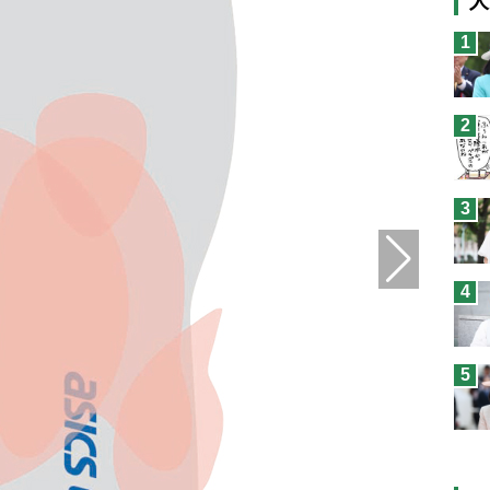
人
猫
1
息
兄
2
予
3
4
5