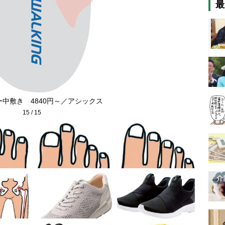
最
中敷き 4840円～／アシックス
15
/
15