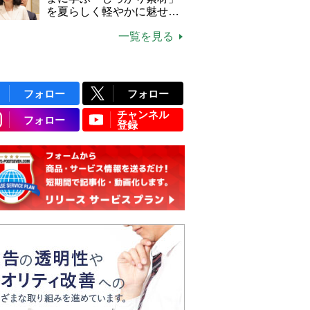
説】
を夏らしく軽やかに魅せる
3つの着こなし法則
一覧を見る
フォロー
フォロー
チャンネル
フォロー
登録