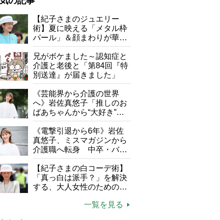
気の記事
が母になつきません
【紀子さまのジュエリー
術】夏に映える「メタル枠
子の遠距離介護サバイバル術
パール」＆顔まわりが華や
がボケました
便利なサービス
ぐ「揺れる一粒」の使い分
け方
兄がボケました～認知症と
防法
介護と老後と「第84回『特
別送達』が届きました」
《芸能界から介護の世界
へ》岩佐真悠子「推しのお
ばあちゃんから“大好き”を
もらえる」理不尽さも吹き
飛ぶ“やりがい”、介護の現
《電撃引退から6年》岩佐
場は「愛おしい」
真悠子、ミスマガジンから
介護職へ転身 中卒・バイ
ト経験ゼロの彼女が見つけ
た“居場所”「社会の役に立
【紀子さまの白コーデ術】
ちながら自分らしくいられ
「真っ白は派手？」を解決
る」
する、大人女性のための上
品夏スタイル4つのコツ
一覧を見る