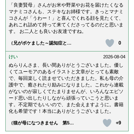
「良妻賢母」さんがお米や野菜やお花を届けたくなる
マナミコさんも、ステキなお姉様です。きっとマナミ
コさんが「うわー！」と喜んでくれる顔を見たくて、
あれこれ詰めて持って来てくださってるのだと思いま
す。 お二人とも良いお友達ですね。
0
（兄がボケました～認知症と介
護と老後と「第84回『特別送
達』が届きました」）
けい
2026-08-04
ぬらりんさま、長い間ありがとうございました。優し
くてユーモアのあるイラストと文章がとっても素敵
で、毎回楽しく読ませていただきました。私も母の介
護中で、癒されたり励みになりました。これから連載
がないのが寂しくてたまりませんが、いろんなエピソ
ード思い出したりしながら頑張っていこうと思いま
す。不定期でもいいので、また会えますように。書籍
化も希望です！本当にありがとうございました。
+9
（猫が母になつきません 第500
話「ありがとう」【最終話】）