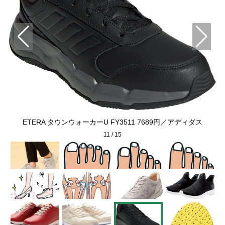
ィダ
M
ETERA タウンウォーカーU FY3511 7689円／アディダス
11
/
15