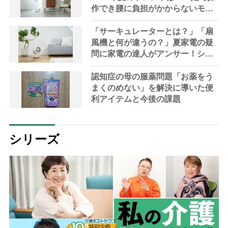
作でき腰に負担がかからないモデ
ルも」【家電の達人が解説】
「サーキュレーターとは？」「扇
風機と何が違うの？」夏家電の疑
問に家電の達人がアンサー！シニ
アにおすすめの最新機種や選び方
も解説
認知症の母の服薬問題「お薬をう
まくのめない」を解決に導いた便
利アイテムと今後の課題
シリーズ