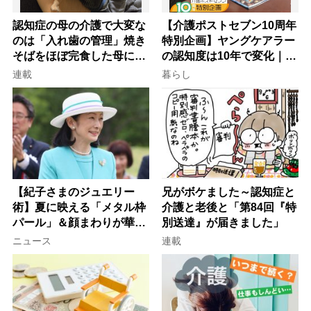
認知症の母の介護で大変な
【介護ポストセブン10周年
のは「入れ歯の管理」焼き
特別企画】ヤングケアラー
そばをほぼ完食した母に息
の認知度は10年で変化｜流
子が血の気が引いた理由
行語大賞にノミネート、法
連載
暮らし
律にも明記されたが果たし
て現在は？
【紀子さまのジュエリー
兄がボケました～認知症と
術】夏に映える「メタル枠
介護と老後と「第84回『特
パール」＆顔まわりが華や
別送達』が届きました」
ぐ「揺れる一粒」の使い分
ニュース
連載
け方