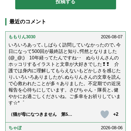
最近のコメント
ももりん3030
2026-08-07
いろいろあって､しばらく訪問していなかったので､今
日になって500回が最終話と知り､愕然となりました
(@_@;) 10年経ってたんですね･･ ぬらりんさんの
ホッコリするイラストと文章が大好きでした❢❢ 介
護では身内に理解してもらえないもどかしさを感じた
り､いろいろありましたが､ぬらりんさんの文章を読ん
で心救われたことが多々ありました。不定期での近況
報告を心待ちにしています。さびちゃん・隊長と､健
やかにお過ごしくださいね。ご多幸をお祈りしていま
す☆*゜
+2
（猫が母になつきません 第500
話「ありがとう」【最終話】）
ちゃぼ
2026-08-06