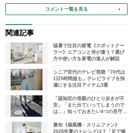
コメント一覧を見る
関連記事
猛暑で注目の家電《スポットクー
ラー》エアコンと何が違う？選び
方や使い方を家電の達人が解説
シニア世代のテレビ視聴「70代は
1日5時間超も」テレビライフを快
適にする注目アイテム3選
「認知症の母親のひとり歩きが不
安」「また出ていってしまうので
は…」知っておきたい4つの見守り
方法やサービスを専門家が解説
最旬《扇風機・スリムファン》
2026年夏のトレンドは？「足で操