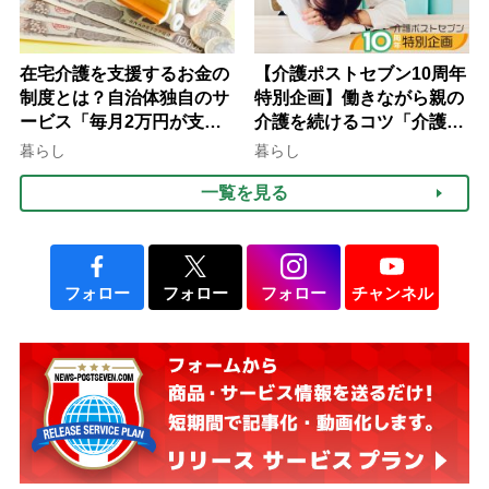
在宅介護を支援するお金の
【介護ポストセブン10周年
制度とは？自治体独自のサ
特別企画】働きながら親の
ービス「毎月2万円が支給
介護を続けるコツ「介護は
される」ケースも【FP解
10年以上続くことも…3つ
暮らし
暮らし
説】
のフェーズに分けて考えて
一覧を見る
みよう」【社会福祉士解
説】
フォロー
フォロー
フォロー
チャンネル