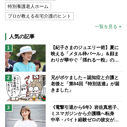
特別養護老人ホーム
プロが教える在宅介護のヒント
公的介護保険制度
介護食
一覧を見る
高木ブー
ケアマネジャー
人気の記事
猫が母になつきません
【紀子さまのジュエリー術】夏に
1
映える「メタル枠パール」＆顔ま
息子の遠距離介護サバイバル術
わりが華やぐ「揺れる一粒」の使
兄がボケました
便利なサービス
い分け方
予防法
兄がボケました～認知症と介護と
2
老後と「第84回『特別送達』が届
きました」
《電撃引退から6年》岩佐真悠子、
3
ミスマガジンから介護職へ転身
中卒・バイト経験ゼロの彼女が見
つけた“居場所”「社会の役に立ち