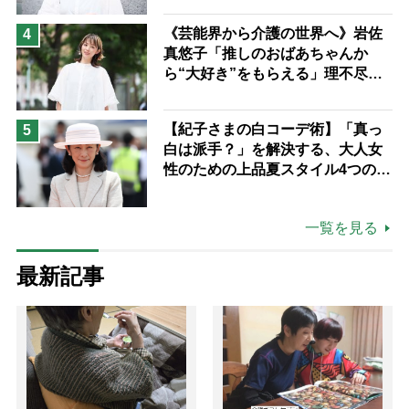
ながら自分らしくいられる」
《芸能界から介護の世界へ》岩佐
4
真悠子「推しのおばあちゃんか
ら“大好き”をもらえる」理不尽さ
も吹き飛ぶ“やりがい”、介護の現
場は「愛おしい」
【紀子さまの白コーデ術】「真っ
5
白は派手？」を解決する、大人女
性のための上品夏スタイル4つのコ
ツ
一覧を見る
最新記事