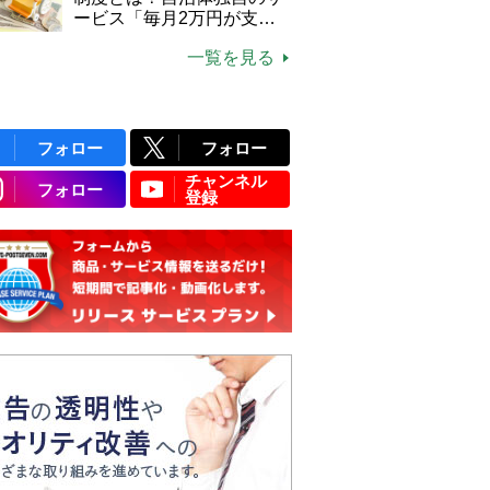
ービス「毎月2万円が支給
される」ケースも【FP解
一覧を見る
説】
フォロー
フォロー
チャンネル
フォロー
登録