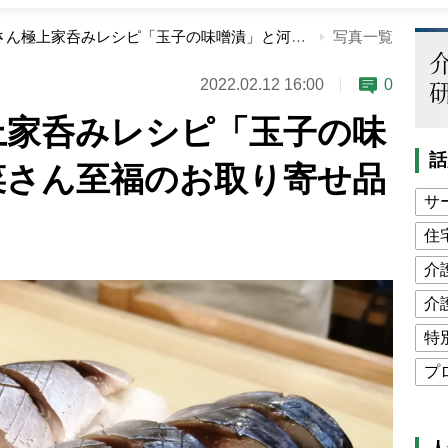
太田和彦さん極上家呑みレシピ「玉子の味噌漬」と河瀬璃菜さん至福のお取り寄せ品4選
写真一覧
2022.02.12 16:00
0
上家呑みレシピ「玉子の味
話
菜さん至福のお取り寄せ品
サ
住
介
介
特
プ
公
高