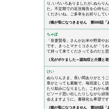
り､いろいろありましたが､ぬらり
た。不定期での近況報告を心待ちに
くださいね。ご多幸をお祈りしてい
（猫が母になつきません 第500話
ちゃぼ
「良妻賢母」さんがお米や野菜やお
です。きっとマナミコさんが「うわ
て持って来てくださってるのだと思
（兄がボケました～認知症と介護と老
た」）
けい
ぬらりんさま、長い間ありがとうご
章がとっても素敵で、毎回楽しく読
たり励みになりました。これから連
ピソード思い出したりしながら頑張
会えますように。書籍化も希望です
（猫が母になつきません 第500話