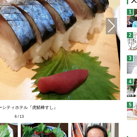
人
猫
1
息
兄
2
予
3
4
5
ーシティホテル『虎鯖棒すし』
6
/
13