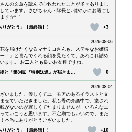
んさんの文章を読んで心救われたことが多々ありまし
しています。さびちゃん・隊長と､健やかにお過ごし
ます☆*゜
+3
「ありがとう」【最終話】）
2026-08-06
花を届けたくなるマナミコさんも、ステキなお姉様
ー！」と喜んでくれる顔を見たくて、あれこれ詰め
います。 お二人とも良いお友達ですね。
0
後と「第84回『特別送達』が届きまし
2026-08-04
ざいました。優しくてユーモアのあるイラストと文
ませていただきました。私も母の介護中で、癒され
載がないのが寂しくてたまりませんが、いろんなエ
っていこうと思います。不定期でもいいので、また
！本当にありがとうございました。
+10
「ありがとう」【最終話】）