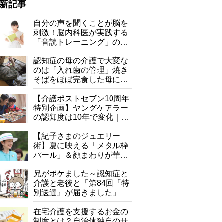
新記事
自分の声を聞くことが脳を
刺激！脳内科医が実践する
「音読トレーニング」の極
意
認知症の母の介護で大変な
のは「入れ歯の管理」焼き
そばをほぼ完食した母に息
子が血の気が引いた理由
【介護ポストセブン10周年
特別企画】ヤングケアラー
の認知度は10年で変化｜流
行語大賞にノミネート、法
律にも明記されたが果たし
【紀子さまのジュエリー
て現在は？
術】夏に映える「メタル枠
パール」＆顔まわりが華や
ぐ「揺れる一粒」の使い分
け方
兄がボケました～認知症と
介護と老後と「第84回『特
別送達』が届きました」
在宅介護を支援するお金の
制度とは？自治体独自のサ