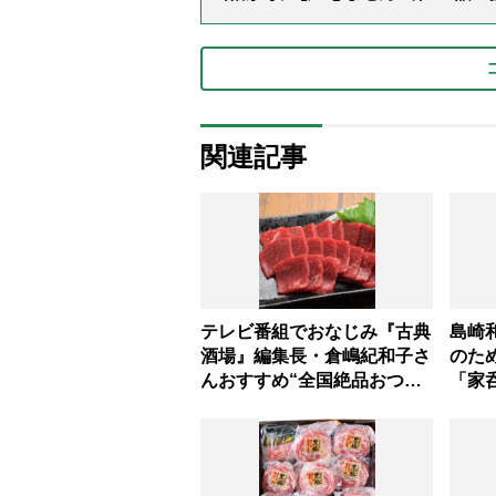
関連記事
テレビ番組でおなじみ『古典
島崎
酒場』編集長・倉嶋紀和子さ
のた
んおすすめ“全国絶品おつま
「家
み”お取り寄せ4選
をし