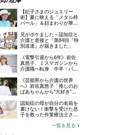
気の記事
が母になつきません
【紀子さまのジュエリー
術】夏に映える「メタル枠
子の遠距離介護サバイバル術
パール」＆顔まわりが華や
がボケました
便利なサービス
ぐ「揺れる一粒」の使い分
け方
兄がボケました～認知症と
防法
介護と老後と「第84回『特
別送達』が届きました」
《電撃引退から6年》岩佐
真悠子、ミスマガジンから
介護職へ転身 中卒・バイ
ト経験ゼロの彼女が見つけ
た“居場所”「社会の役に立
《芸能界から介護の世界
ちながら自分らしくいられ
へ》岩佐真悠子「推しのお
る」
ばあちゃんから“大好き”を
もらえる」理不尽さも吹き
飛ぶ“やりがい”、介護の現
認知症の母が自分の名前を
八戸ニューシティホテル『虎鯖棒すし』
場は「愛おしい」
書けない！衝撃を受けた息
子を救った作業療法士さん
の言葉
一覧を見る