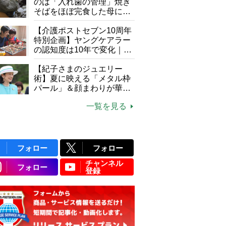
のは「入れ歯の管理」焼き
そばをほぼ完食した母に息
子が血の気が引いた理由
【介護ポストセブン10周年
特別企画】ヤングケアラー
の認知度は10年で変化｜流
行語大賞にノミネート、法
律にも明記されたが果たし
【紀子さまのジュエリー
て現在は？
術】夏に映える「メタル枠
パール」＆顔まわりが華や
ぐ「揺れる一粒」の使い分
一覧を見る
け方
フォロー
フォロー
チャンネル
フォロー
登録