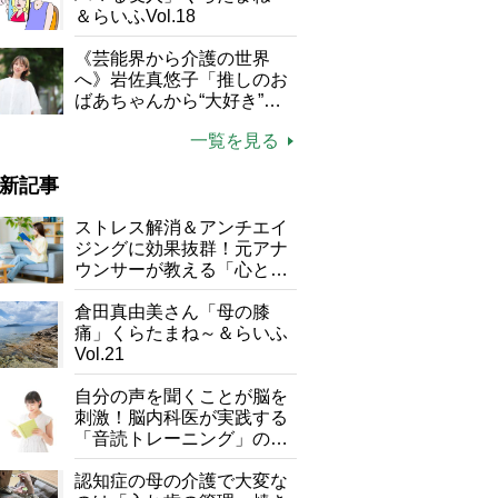
＆らいふVol.18
《芸能界から介護の世界
へ》岩佐真悠子「推しのお
ばあちゃんから“大好き”を
もらえる」理不尽さも吹き
一覧を見る
飛ぶ“やりがい”、介護の現
場は「愛おしい」
新記事
ストレス解消＆アンチエイ
ジングに効果抜群！元アナ
ウンサーが教える「心と体
を元気にする音読の習慣」
倉田真由美さん「母の膝
痛」くらたまね～＆らいふ
Vol.21
自分の声を聞くことが脳を
刺激！脳内科医が実践する
「音読トレーニング」の極
意
認知症の母の介護で大変な