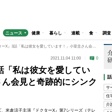
ニュース
健康
暮らし
連載
食
調査
『ドクターX』3話「私は彼女を愛しています！」小室圭さん会見と奇跡的にシンクロ！
2021.11.04 11:00
0
話「私は彼女を愛してい
話
さん会見と奇跡的にシンク
サ
住
介
、米倉涼子主演『ドクターX』第7シリーズ（テレ