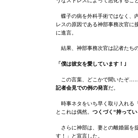
うなストレスによって悪化するこ
蝶子の病を外科手術ではなく、内
レスの原因である神部事務次官に
に進言。
結果、神部事務次官は記者たちの
「僕は彼女を愛しています！｣
この言葉、どこかで聞いたぞ…
記者会見での例の発言
だ。
時事ネタをいち早く取り入れる『
とこれは偶然。
つくづく“持ってい
さらに神部は、妻との離婚届を提
す！」と宣言した。