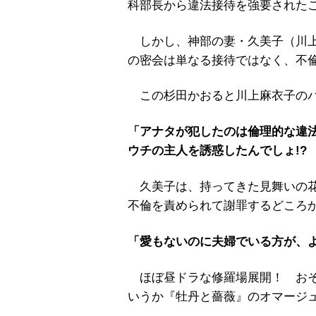
科部長から違法接待を強要された
しかし、神部の妻・久美子（川上
の密会は単なる接待ではなく、不
この杉田かおると川上麻衣子のバ
「アナタが犯したのは倫理的な違
ウチの主人を誘惑したんでしょ!?
久美子は、持ってきた見舞いの花
不倫を責められて謝罪するどころ
「愛もないのに夫婦でいる方が、
ほぼ昼ドラな修羅場展開！ おそ
いうか『牡丹と薔薇』のオマージ