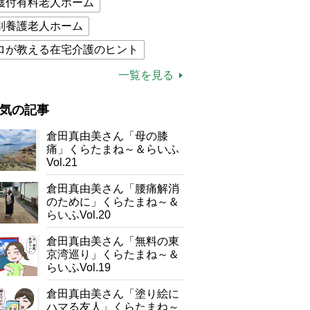
護付有料老人ホーム
別養護老人ホーム
ロが教える在宅介護のヒント
的介護保険制度
介護食
一覧を見る
木ブー
ケアマネジャー
気の記事
が母になつきません
倉田真由美さん「母の膝
子の遠距離介護サバイバル術
痛」くらたまね～＆らいふ
Vol.21
がボケました
便利なサービス
倉田真由美さん「腰痛解消
防法
のために」くらたまね～＆
らいふVol.20
倉田真由美さん「無料の東
京湾巡り」くらたまね～＆
らいふVol.19
倉田真由美さん「塗り絵に
ハマる友人」くらたまね～