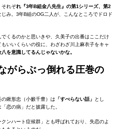
、それぞ
れ『3年B組金八先生』の第1シリーズ、第2
なじみ。3年B組のOG二人が、こんなところでドロド
でくるのかと思いきや、久美子の出番はここだけ
てもいいくらいの役に、わざわざ川上麻衣子をキャ
金八を意識してるんじゃないかな。
ながらぶっ倒れる圧巻の
の鍬形忠（小籔千豊）は
「すべらない話」
とし
は「恋の病」だと披露した。
ークンハート症候群」とも呼ばれており、失恋のよ