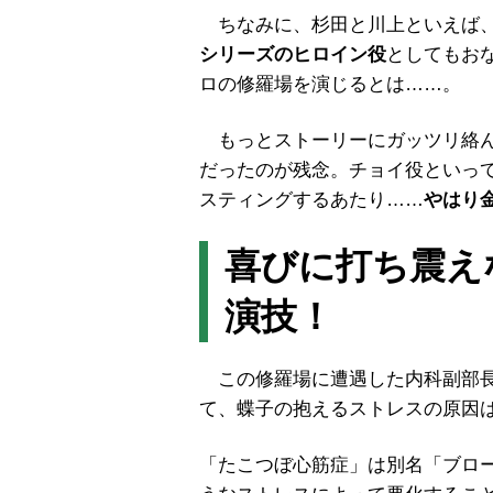
ちなみに、杉田と川上といえば
シリーズのヒロイン役
としてもお
ロの修羅場を演じるとは……。
もっとストーリーにガッツリ絡ん
だったのが残念。チョイ役といっ
スティングするあたり……
やはり
喜びに打ち震え
演技！
この修羅場に遭遇した内科副部長
て、蝶子の抱えるストレスの原因
「たこつぼ心筋症」は別名「ブロ