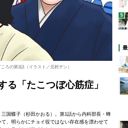
5
最
ころの第3話（イラスト／北村ヂン）
する「たこつぼ心筋症」
三国蝶子（杉田かおる）。第1話から内科部長・蜂
いて、明らかにチョイ役ではない存在感を漂わせて