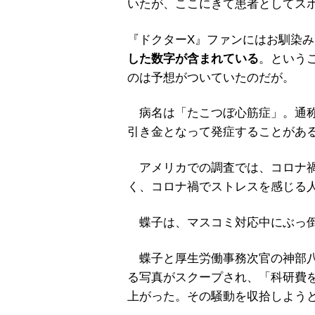
いたが、ここにきて患者としてス
『ドクターX』ファンにはお馴染
した数字が含まれている
。という
のは予想がついていたのだが。
病名は「たこつぼ心筋症」。通称
引き金となって発症することがあ
アメリカでの調査では、コロナ禍
く、コロナ禍でストレスを感じる
蝶子は、マスコミ対応中にぶっ
蝶子と厚生労働事務次官の神部八
る写真がスクープされ、「科研費
上がった。その騒動を収拾しよう