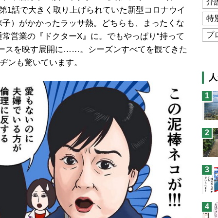
介
。第1話で大きく取り上げられていた新型コロナウイ
特
涼子）がかかったラッサ熱。どちらも、まったくな
プ
常営業の『ドクターX』に。でもやっぱり“持って
ュースを映す展開に……。シーズンすべてを観てきた
公
村ヂンも驚いています。
高
人
猫
1
息
兄
2
予
3
4