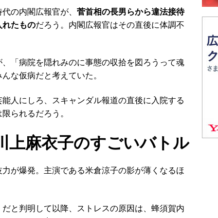
代の内閣広報官が、
菅首相の長男らから違法接待
入れたもの
だろう。内閣広報官はその直後に体調不
、「病院を隠れみのに事態の収拾を図ろうって魂
みんな仮病だと考えていた。
能人にしろ、スキャンダル報道の直後に入院する
は限られるだろう。
 川上麻衣子のすごいバトル
力が爆発。主演である米倉涼子の影が薄くなるほ
だと判明して以降、ストレスの原因は、蜂須賀内