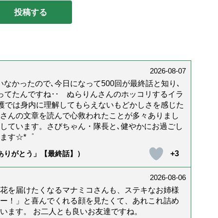
2026-08-07
なかったので､今日になって500回が最終話と知り､
年経ってたんですね･･ ぬらりんさんのホッコリするイラ
護では身内に理解してもらえないもどかしさを感じた
んさんの文章を読んで心救われたことが多々ありまし
しています。さびちゃん・隊長と､健やかにお過ごし
ます☆*゜
+3
「ありがとう」【最終話】）
2026-08-06
花を届けたくなるマナミコさんも、ステキなお姉様
ー！」と喜んでくれる顔を見たくて、あれこれ詰め
います。 お二人とも良いお友達ですね。