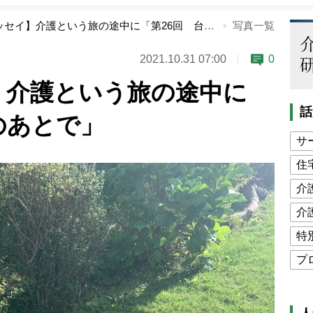
【連載エッセイ】介護という旅の途中に「第26回 台風のあとで」
写真一覧
2021.10.31 07:00
0
】介護という旅の途中に
話
のあとで」
サ
住
介
介
特
プ
公
高