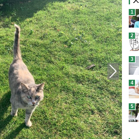
人
猫
1
息
兄
2
予
3
4
5