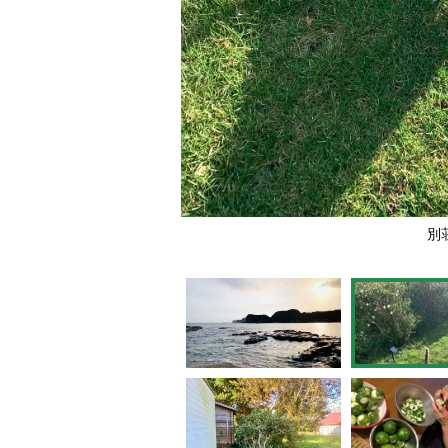
走ることも
別