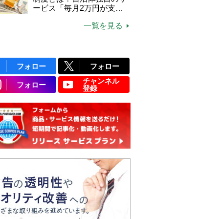
ービス「毎月2万円が支給
される」ケースも【FP解
一覧を見る
説】
フォロー
フォロー
チャンネル
フォロー
登録