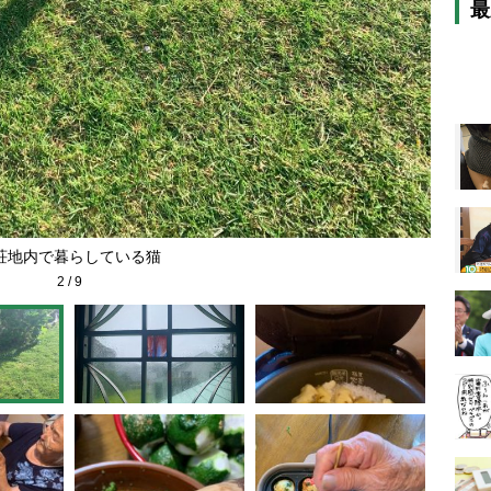
最
荘地内で暮らしている猫
2
/
9