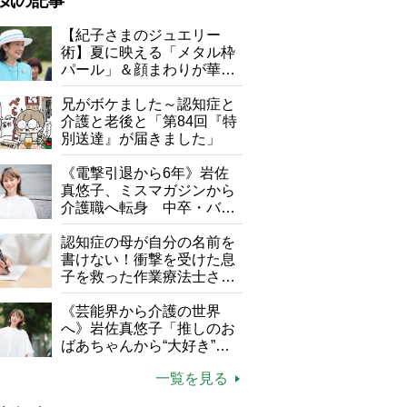
気の記事
が母になつきません
【紀子さまのジュエリー
術】夏に映える「メタル枠
子の遠距離介護サバイバル術
パール」＆顔まわりが華や
がボケました
便利なサービス
ぐ「揺れる一粒」の使い分
け方
兄がボケました～認知症と
防法
介護と老後と「第84回『特
別送達』が届きました」
《電撃引退から6年》岩佐
真悠子、ミスマガジンから
介護職へ転身 中卒・バイ
ト経験ゼロの彼女が見つけ
た“居場所”「社会の役に立
認知症の母が自分の名前を
ちながら自分らしくいられ
書けない！衝撃を受けた息
る」
子を救った作業療法士さん
の言葉
《芸能界から介護の世界
へ》岩佐真悠子「推しのお
ばあちゃんから“大好き”を
もらえる」理不尽さも吹き
一覧を見る
飛ぶ“やりがい”、介護の現
場は「愛おしい」