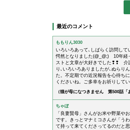
最近のコメント
ももりん3030
いろいろあって､しばらく訪問してい
愕然となりました(@_@;) 10
ストと文章が大好きでした❢❢ 介
り､いろいろありましたが､ぬらり
た。不定期での近況報告を心待ちに
くださいね。ご多幸をお祈りしてい
（猫が母になつきません 第500話
ちゃぼ
「良妻賢母」さんがお米や野菜やお
です。きっとマナミコさんが「うわ
て持って来てくださってるのだと思