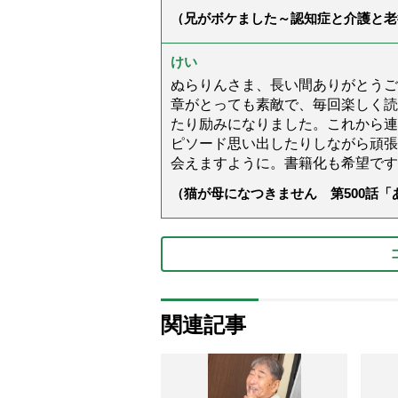
（兄がボケました～認知症と介護と老
た」）
けい
ぬらりんさま、長い間ありがとうご
章がとっても素敵で、毎回楽しく読
たり励みになりました。これから連
ピソード思い出したりしながら頑張
会えますように。書籍化も希望です
（猫が母になつきません 第500話
関連記事