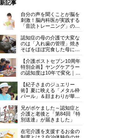
新記事
自分の声を聞くことが脳を
刺激！脳内科医が実践する
「音読トレーニング」の極
意
認知症の母の介護で大変な
のは「入れ歯の管理」焼き
そばをほぼ完食した母に息
子が血の気が引いた理由
【介護ポストセブン10周年
特別企画】ヤングケアラー
窓の外は激しい雨風
の認知度は10年で変化｜流
行語大賞にノミネート、法
律にも明記されたが果たし
【紀子さまのジュエリー
て現在は？
術】夏に映える「メタル枠
パール」＆顔まわりが華や
ぐ「揺れる一粒」の使い分
け方
兄がボケました～認知症と
介護と老後と「第84回『特
別送達』が届きました」
在宅介護を支援するお金の
制度とは？自治体独自のサ