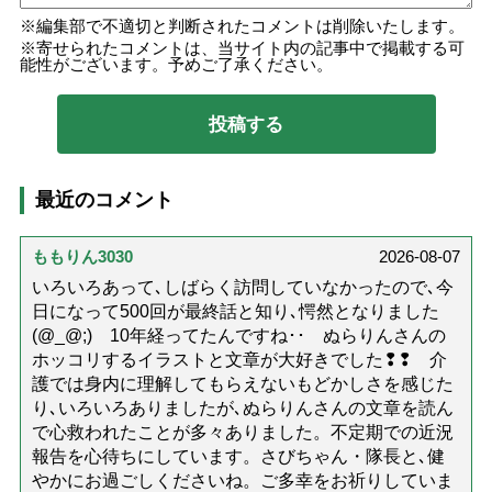
編集部で不適切と判断されたコメントは削除いたします。
寄せられたコメントは、当サイト内の記事中で掲載する可
能性がございます。予めご了承ください。
最近のコメント
ももりん3030
2026-08-07
いろいろあって､しばらく訪問していなかったので､今
日になって500回が最終話と知り､愕然となりました
(@_@;) 10年経ってたんですね･･ ぬらりんさんの
ホッコリするイラストと文章が大好きでした❢❢ 介
護では身内に理解してもらえないもどかしさを感じた
り､いろいろありましたが､ぬらりんさんの文章を読ん
で心救われたことが多々ありました。不定期での近況
報告を心待ちにしています。さびちゃん・隊長と､健
やかにお過ごしくださいね。ご多幸をお祈りしていま