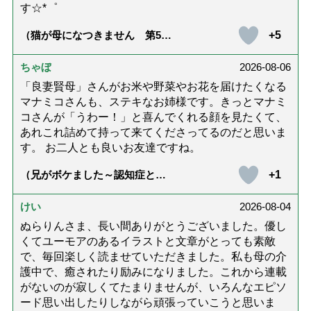
す☆*゜
+5
（猫が母になつきません 第500
話「ありがとう」【最終話】）
ちゃぼ
2026-08-06
「良妻賢母」さんがお米や野菜やお花を届けたくなる
マナミコさんも、ステキなお姉様です。きっとマナミ
コさんが「うわー！」と喜んでくれる顔を見たくて、
あれこれ詰めて持って来てくださってるのだと思いま
す。 お二人とも良いお友達ですね。
+1
（兄がボケました～認知症と介
護と老後と「第84回『特別送
達』が届きました」）
けい
2026-08-04
ぬらりんさま、長い間ありがとうございました。優し
くてユーモアのあるイラストと文章がとっても素敵
で、毎回楽しく読ませていただきました。私も母の介
護中で、癒されたり励みになりました。これから連載
がないのが寂しくてたまりませんが、いろんなエピソ
ード思い出したりしながら頑張っていこうと思いま