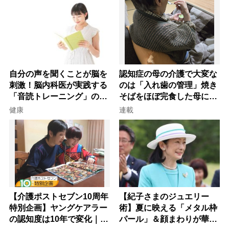
自分の声を聞くことが脳を
認知症の母の介護で大変な
刺激！脳内科医が実践する
のは「入れ歯の管理」焼き
「音読トレーニング」の極
そばをほぼ完食した母に息
意
子が血の気が引いた理由
健康
連載
【介護ポストセブン10周年
【紀子さまのジュエリー
特別企画】ヤングケアラー
術】夏に映える「メタル枠
の認知度は10年で変化｜流
パール」＆顔まわりが華や