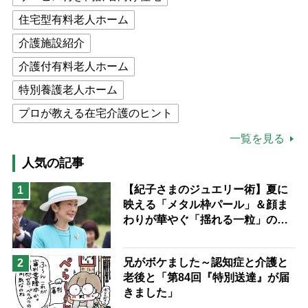
住宅型有料老人ホーム
介護施設紹介
介護付有料老人ホーム
特別養護老人ホーム
プロが教える在宅介護のヒント
公的介護保険制度
介護食
一覧を見る
高木ブー
ケアマネジャー
人気の記事
猫が母になつきません
【紀子さまのジュエリー術】夏に
1
映える「メタル枠パール」＆顔ま
息子の遠距離介護サバイバル術
わりが華やぐ「揺れる一粒」の使
兄がボケました
便利なサービス
い分け方
予防法
兄がボケました～認知症と介護と
2
老後と「第84回『特別送達』が届
きました」