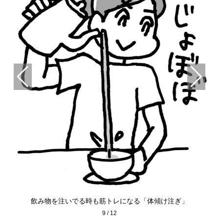
スク
座
飲み物を注いでる時も筋トレになる「体傾け注ぎ」
9
/
12