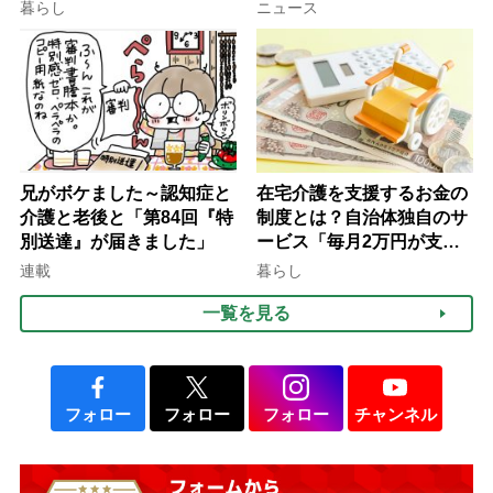
行語大賞にノミネート、法
ぐ「揺れる一粒」の使い分
暮らし
ニュース
律にも明記されたが果たし
け方
て現在は？
兄がボケました～認知症と
在宅介護を支援するお金の
介護と老後と「第84回『特
制度とは？自治体独自のサ
別送達』が届きました」
ービス「毎月2万円が支給
される」ケースも【FP解
連載
暮らし
説】
一覧を見る
フォロー
フォロー
フォロー
チャンネル