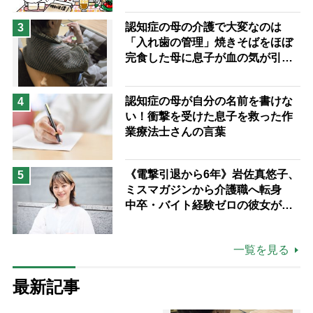
認知症の母の介護で大変なのは
3
「入れ歯の管理」焼きそばをほぼ
完食した母に息子が血の気が引い
た理由
認知症の母が自分の名前を書けな
4
い！衝撃を受けた息子を救った作
業療法士さんの言葉
《電撃引退から6年》岩佐真悠子、
5
ミスマガジンから介護職へ転身
中卒・バイト経験ゼロの彼女が見
つけた“居場所”「社会の役に立ち
ながら自分らしくいられる」
一覧を見る
最新記事