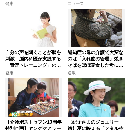
を元気にする音読の習慣」
健康
ニュース
自分の声を聞くことが脳を
認知症の母の介護で大変な
刺激！脳内科医が実践する
のは「入れ歯の管理」焼き
「音読トレーニング」の極
そばをほぼ完食した母に息
意
子が血の気が引いた理由
健康
連載
【介護ポストセブン10周年
【紀子さまのジュエリー
特別企画】ヤングケアラー
術】夏に映える「メタル枠