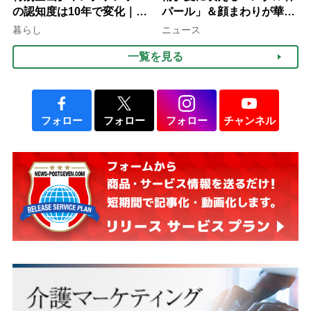
の認知度は10年で変化｜流
パール」＆顔まわりが華や
行語大賞にノミネート、法
ぐ「揺れる一粒」の使い分
暮らし
ニュース
律にも明記されたが果たし
け方
一覧を見る
て現在は？
フォロー
フォロー
フォロー
チャンネル