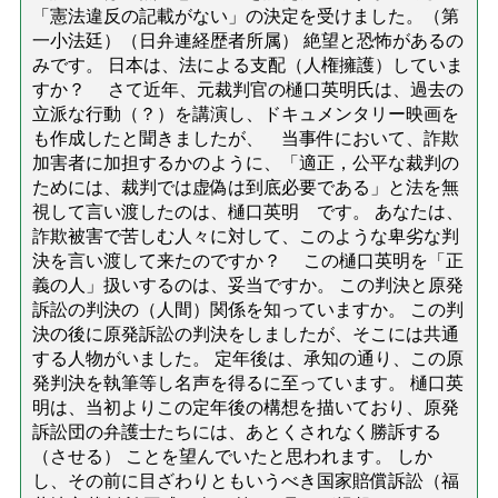
「憲法違反の記載がない」の決定を受けました。（第
一小法廷）（日弁連経歴者所属） 絶望と恐怖があるの
みです。 日本は、法による支配（人権擁護）していま
すか？ さて近年、元裁判官の樋口英明氏は、過去の
立派な行動（？）を講演し、ドキュメンタリー映画を
も作成したと聞きましたが、 当事件において、詐欺
加害者に加担するかのように、「適正，公平な裁判の
ためには、裁判では虚偽は到底必要である」と法を無
視して言い渡したのは、樋口英明 です。 あなたは、
詐欺被害で苦しむ人々に対して、このような卑劣な判
決を言い渡して来たのですか？ この樋口英明を「正
義の人」扱いするのは、妥当ですか。 この判決と原発
訴訟の判決の（人間）関係を知っていますか。 この判
決の後に原発訴訟の判決をしましたが、そこには共通
する人物がいました。 定年後は、承知の通り、この原
発判決を執筆等し名声を得るに至っています。 樋口英
明は、当初よりこの定年後の構想を描いており、原発
訴訟団の弁護士たちには、あとくされなく勝訴する
（させる） ことを望んでいたと思われます。 しか
し、その前に目ざわりともいうべき国家賠償訴訟（福