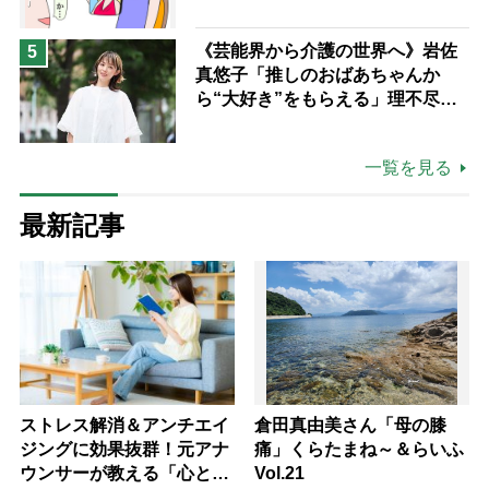
《芸能界から介護の世界へ》岩佐
5
真悠子「推しのおばあちゃんか
ら“大好き”をもらえる」理不尽さ
も吹き飛ぶ“やりがい”、介護の現
場は「愛おしい」
一覧を見る
最新記事
ストレス解消＆アンチエイ
倉田真由美さん「母の膝
ジングに効果抜群！元アナ
痛」くらたまね～＆らいふ
ウンサーが教える「心と体
Vol.21