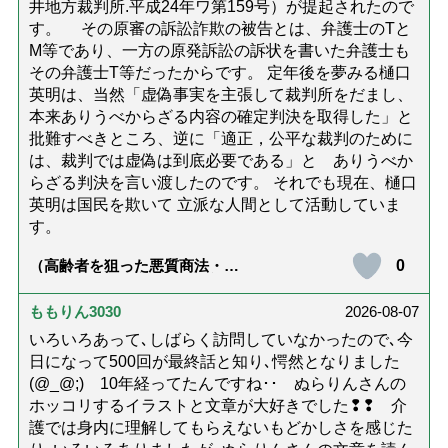
井地方裁判所.平成24年ワ第159号）が提起されたので
す。 その原審の訴訟詐欺の被告とは、弁護士のTと
M等であり、一方の原発訴訟の訴状を書いた弁護士も
その弁護士T等だったからです。 定年後を夢みる樋口
英明は、当然「虚偽事実を主張して裁判所をだまし、
本来ありうべからざる内容の確定判決を取得した」と
批難すべきところ、逆に「適正，公平な裁判のために
は、裁判では虚偽は到底必要である」と ありうべか
らざる判決を言い渡したのです。 それでも現在、樋口
英明は国民を欺いて 立派な人間として活動していま
す。
0
（高齢者を狙った悪質商法・訪
問詐欺の種類と実例9選｜騙され
ないための4つの対策「騙されや
すい人の特徴は？」【社会福祉
ももりん3030
2026-08-07
士解説】）
いろいろあって､しばらく訪問していなかったので､今
日になって500回が最終話と知り､愕然となりました
(@_@;) 10年経ってたんですね･･ ぬらりんさんの
ホッコリするイラストと文章が大好きでした❢❢ 介
護では身内に理解してもらえないもどかしさを感じた