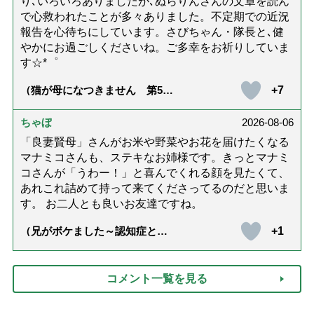
り､いろいろありましたが､ぬらりんさんの文章を読ん
で心救われたことが多々ありました。不定期での近況
報告を心待ちにしています。さびちゃん・隊長と､健
やかにお過ごしくださいね。ご多幸をお祈りしていま
す☆*゜
+7
（猫が母になつきません 第500
話「ありがとう」【最終話】）
ちゃぼ
2026-08-06
「良妻賢母」さんがお米や野菜やお花を届けたくなる
マナミコさんも、ステキなお姉様です。きっとマナミ
コさんが「うわー！」と喜んでくれる顔を見たくて、
あれこれ詰めて持って来てくださってるのだと思いま
す。 お二人とも良いお友達ですね。
+1
（兄がボケました～認知症と介
護と老後と「第84回『特別送
達』が届きました」）
コメント一覧を見る