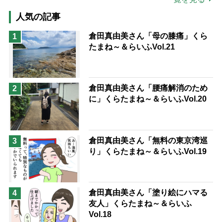
高木ブー
ケアマネジャー
人気の記事
猫が母になつきません
倉田真由美さん「母の膝痛」くら
1
たまね～＆らいふVol.21
息子の遠距離介護サバイバル術
兄がボケました
便利なサービス
予防法
倉田真由美さん「腰痛解消のため
2
に」くらたまね～＆らいふVol.20
倉田真由美さん「無料の東京湾巡
3
り」くらたまね～＆らいふVol.19
倉田真由美さん「塗り絵にハマる
4
友人」くらたまね～＆らいふ
Vol.18