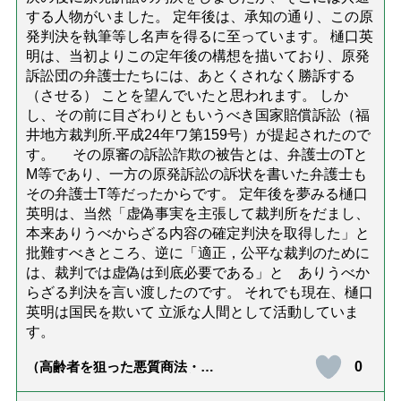
する人物がいました。 定年後は、承知の通り、この原
発判決を執筆等し名声を得るに至っています。 樋口英
明は、当初よりこの定年後の構想を描いており、原発
訴訟団の弁護士たちには、あとくされなく勝訴する
（させる） ことを望んでいたと思われます。 しか
し、その前に目ざわりともいうべき国家賠償訴訟（福
井地方裁判所.平成24年ワ第159号）が提起されたので
す。 その原審の訴訟詐欺の被告とは、弁護士のTと
M等であり、一方の原発訴訟の訴状を書いた弁護士も
その弁護士T等だったからです。 定年後を夢みる樋口
英明は、当然「虚偽事実を主張して裁判所をだまし、
本来ありうべからざる内容の確定判決を取得した」と
批難すべきところ、逆に「適正，公平な裁判のために
は、裁判では虚偽は到底必要である」と ありうべか
らざる判決を言い渡したのです。 それでも現在、樋口
英明は国民を欺いて 立派な人間として活動していま
す。
0
（高齢者を狙った悪質商法・訪
問詐欺の種類と実例9選｜騙され
ないための4つの対策「騙されや