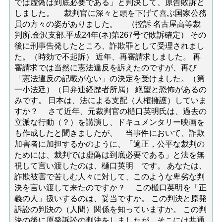
では虚偽は到底必要である」と判決して、原告敗訴と
しました。 裁判官に深々と頭を下げて喜ぶ国家公務
員の方々の姿がありました。 （控訴 名古屋高等裁
判所.金沢支部.平成24年(ネ)第267号で敗訴確定） その
後に刑事告発したところ、詐欺罪として受理されまし
た。（時効で不起訴） 近年、再審請求しました。 再
審請求では当然に憲法違反を訴えたのですが、再び
「憲法違反の記載がない」の決定を受けました。（第
一小法廷）（日弁連経歴者所属） 絶望と恐怖があるの
みです。 日本は、法による支配（人権擁護）していま
すか？ さて近年、元裁判官の樋口英明氏は、過去の
立派な行動（？）を講演し、ドキュメンタリー映画を
も作成したと聞きましたが、 当事件において、詐欺
加害者に加担するかのように、「適正，公平な裁判の
ためには、裁判では虚偽は到底必要である」と法を無
視して言い渡したのは、樋口英明 です。 あなたは、
詐欺被害で苦しむ人々に対して、このような卑劣な判
決を言い渡して来たのですか？ この樋口英明を「正
義の人」扱いするのは、妥当ですか。 この判決と原発
訴訟の判決の（人間）関係を知っていますか。 この判
決の後に原発訴訟の判決をしましたが、そこには共通