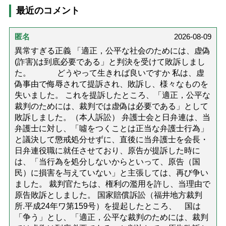
最近のコメント
匿名
2026-08-09
異常すぎる正義 「適正，公平な社会のためには、虚偽
(詐害)は到底必要である」と判決を受けて敗訴しまし
た。 どうやって生きれば良いですか 私は、虚
偽事由で侮辱されて提訴され、敗訴し、様々なものを
失いました。 これを提訴したところ、「適正，公平な
裁判のためには、裁判では虚偽は必要である」として
敗訴しました。（本人訴訟） 弁護士会と日弁連は、当
弁護士に対し、「噓をつくことは正当な弁護士行為」
と議決して懲戒処分せずに、直後に当弁護士を会長・
日弁連役職に就任させており、原告が提訴した時に
は、「当行為を処分しないからといって、原告（国
民）に損害を与えていない」と主張しては、再び争い
ました。 裁判官たちは、権利の濫用を許し、当理由で
原告敗訴としました。 国家賠償訴訟（福井地方裁判
所.平成24年ワ第159号）を提起したところ、 国は
「争う」とし、「適正，公平な裁判のためには、裁判