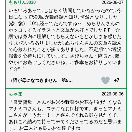
すい人の特徴は？」【社会福祉
ももりん3030
2026-08-07
士解説】）
いろいろあって､しばらく訪問していなかったので､今
日になって500回が最終話と知り､愕然となりました
(@_@;) 10年経ってたんですね･･ ぬらりんさんの
ホッコリするイラストと文章が大好きでした❢❢ 介
護では身内に理解してもらえないもどかしさを感じた
り､いろいろありましたが､ぬらりんさんの文章を読ん
で心救われたことが多々ありました。不定期での近況
報告を心待ちにしています。さびちゃん・隊長と､健
やかにお過ごしくださいね。ご多幸をお祈りしていま
す☆*゜
+7
（猫が母になつきません 第500
話「ありがとう」【最終話】）
ちゃぼ
2026-08-06
「良妻賢母」さんがお米や野菜やお花を届けたくなる
マナミコさんも、ステキなお姉様です。きっとマナミ
コさんが「うわー！」と喜んでくれる顔を見たくて、
あれこれ詰めて持って来てくださってるのだと思いま
す。 お二人とも良いお友達ですね。