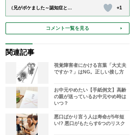
+1
（兄がボケました～認知症と介
護と老後と「第84回『特別送
達』が届きました」）
コメント一覧を見る
関連記事
視覚障害者にかける言葉「大丈夫
ですか？」はNG。正しい接し方
お中元やめたい【手紙例文】高齢
の親が送っているお中元やめ時は
いつ？
悪口ばかり言う人は寿命が5年短
い!? 悪口がもたらす6つのリスク