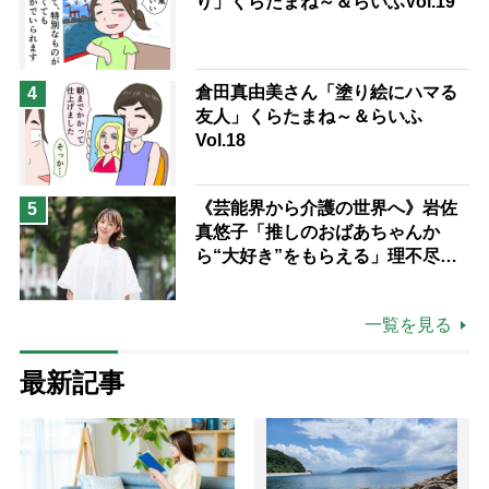
り」くらたまね～＆らいふVol.19
倉田真由美さん「塗り絵にハマる
4
友人」くらたまね～＆らいふ
Vol.18
《芸能界から介護の世界へ》岩佐
5
真悠子「推しのおばあちゃんか
ら“大好き”をもらえる」理不尽さ
も吹き飛ぶ“やりがい”、介護の現
場は「愛おしい」
一覧を見る
最新記事