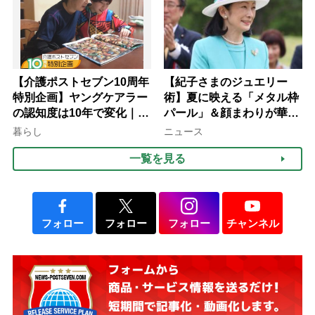
【介護ポストセブン10周年
【紀子さまのジュエリー
特別企画】ヤングケアラー
術】夏に映える「メタル枠
の認知度は10年で変化｜流
パール」＆顔まわりが華や
行語大賞にノミネート、法
ぐ「揺れる一粒」の使い分
暮らし
ニュース
律にも明記されたが果たし
け方
一覧を見る
て現在は？
フォロー
フォロー
フォロー
チャンネル