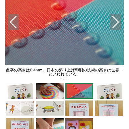
点字の高さは0.4mm。日本の盛り上げ印刷の技術の高さは世界一
『
といわれている。
3
/
11