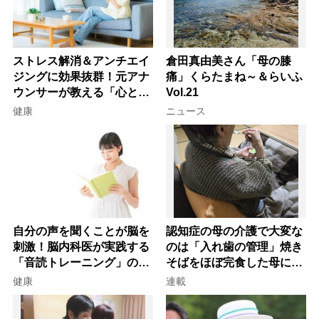
ストレス解消＆アンチエイ
倉田真由美さん「母の膝
ジングに効果抜群！元アナ
痛」くらたまね～＆らいふ
ウンサーが教える「心と体
Vol.21
を元気にする音読の習慣」
健康
ニュース
自分の声を聞くことが脳を
認知症の母の介護で大変な
刺激！脳内科医が実践する
のは「入れ歯の管理」焼き
「音読トレーニング」の極
そばをほぼ完食した母に息
意
子が血の気が引いた理由
健康
連載