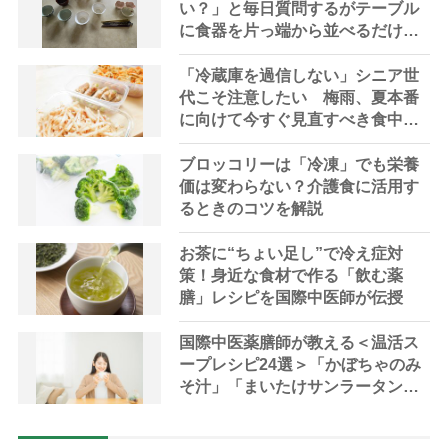
い？」と毎日質問するがテーブル
に食器を片っ端から並べるだけ―
困った息子の対処法とものがない
現在の台所の意味
「冷蔵庫を過信しない」シニア世
代こそ注意したい 梅雨、夏本番
に向けて今すぐ見直すべき食中毒
対策を家事アドバイザーが指南
ブロッコリーは「冷凍」でも栄養
価は変わらない？介護食に活用す
るときのコツを解説
お茶に“ちょい足し”で冷え症対
策！身近な食材で作る「飲む薬
膳」レシピを国際中医師が伝授
国際中医薬膳師が教える＜温活ス
ープレシピ24選＞「かぼちゃのみ
そ汁」「まいたけサンラータン」
で冷え対策