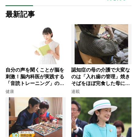
最新記事
自分の声を聞くことが脳を
認知症の母の介護で大変な
刺激！脳内科医が実践する
のは「入れ歯の管理」焼き
「音読トレーニング」の極
そばをほぼ完食した母に息
意
子が血の気が引いた理由
健康
連載