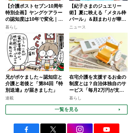
【介護ポストセブン10周年
【紀子さまのジュエリー
特別企画】ヤングケアラー
術】夏に映える「メタル枠
の認知度は10年で変化｜流
パール」＆顔まわりが華や
行語大賞にノミネート、法
ぐ「揺れる一粒」の使い分
暮らし
ニュース
律にも明記されたが果たし
け方
て現在は？
兄がボケました～認知症と
在宅介護を支援するお金の
介護と老後と「第84回『特
制度とは？自治体独自のサ
別送達』が届きました」
ービス「毎月2万円が支給
される」ケースも【FP解
連載
暮らし
説】
一覧を見る