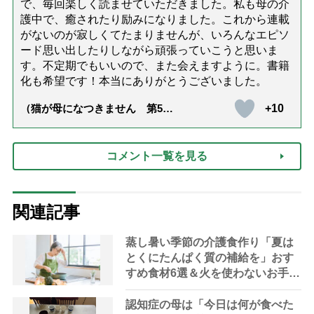
で、毎回楽しく読ませていただきました。私も母の介
護中で、癒されたり励みになりました。これから連載
がないのが寂しくてたまりませんが、いろんなエピソ
ード思い出したりしながら頑張っていこうと思いま
す。不定期でもいいので、また会えますように。書籍
化も希望です！本当にありがとうございました。
+10
（猫が母になつきません 第500
話「ありがとう」【最終話】）
コメント一覧を見る
関連記事
蒸し暑い季節の介護食作り「夏は
とくにたんぱく質の補給を」おす
すめ食材6選＆火を使わないお手軽
レシピ3選【管理栄養士提案】
認知症の母は「今日は何が食べた