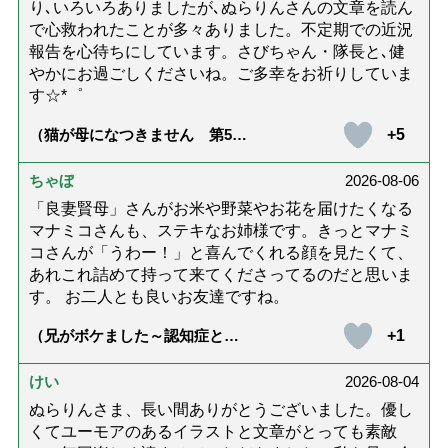
り､いろいろありましたが､ぬらりんさんの文章を読ん
で心救われたことが多々ありました。不定期での近況
報告を心待ちにしています。さびちゃん・隊長と､健
やかにお過ごしくださいね。ご多幸をお祈りしていま
す☆*゜
+5
（猫が母になつきません 第500
話「ありがとう」【最終話】）
ちゃぼ
2026-08-06
「良妻賢母」さんがお米や野菜やお花を届けたくなる
マナミコさんも、ステキなお姉様です。きっとマナミ
コさんが「うわー！」と喜んでくれる顔を見たくて、
あれこれ詰めて持って来てくださってるのだと思いま
す。 お二人とも良いお友達ですね。
+1
（兄がボケました～認知症と介
護と老後と「第84回『特別送
達』が届きました」）
けい
2026-08-04
ぬらりんさま、長い間ありがとうございました。優し
くてユーモアのあるイラストと文章がとっても素敵