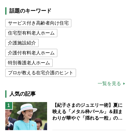
話題のキーワード
サービス付き高齢者向け住宅
住宅型有料老人ホーム
介護施設紹介
介護付有料老人ホーム
特別養護老人ホーム
プロが教える在宅介護のヒント
公的介護保険制度
介護食
一覧を見る
高木ブー
ケアマネジャー
人気の記事
猫が母になつきません
【紀子さまのジュエリー術】夏に
1
映える「メタル枠パール」＆顔ま
息子の遠距離介護サバイバル術
わりが華やぐ「揺れる一粒」の使
兄がボケました
便利なサービス
い分け方