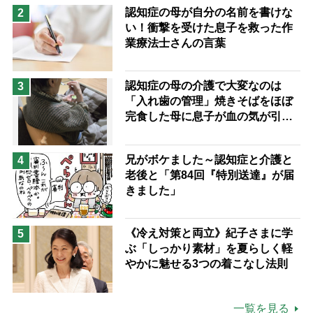
予防法
認知症の母が自分の名前を書けな
2
い！衝撃を受けた息子を救った作
業療法士さんの言葉
認知症の母の介護で大変なのは
3
「入れ歯の管理」焼きそばをほぼ
完食した母に息子が血の気が引い
た理由
兄がボケました～認知症と介護と
4
老後と「第84回『特別送達』が届
きました」
《冷え対策と両立》紀子さまに学
5
ぶ「しっかり素材」を夏らしく軽
やかに魅せる3つの着こなし法則
一覧を見る