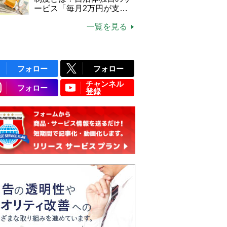
ービス「毎月2万円が支給
される」ケースも【FP解
一覧を見る
説】
フォロー
フォロー
チャンネル
フォロー
登録