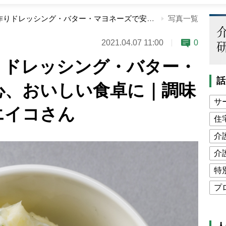
実は簡単！手作りドレッシング・バター・マヨネーズで安心、おいしい食卓に｜調味料研究家オザワエイコさん
写真一覧
2021.04.07 11:00
0
りドレッシング・バター・
話
心、おいしい食卓に｜調味
サ
エイコさん
住
介
介
特
プ
公
高