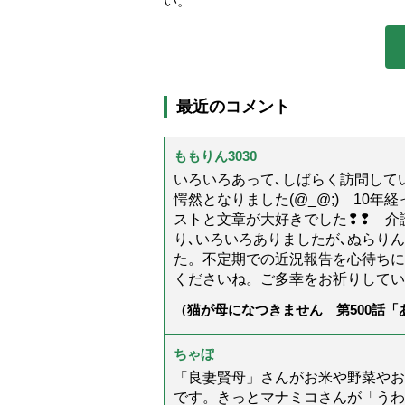
い。
最近のコメント
ももりん3030
いろいろあって､しばらく訪問してい
愕然となりました(@_@;) 10
ストと文章が大好きでした❢❢ 介
り､いろいろありましたが､ぬらり
た。不定期での近況報告を心待ちに
くださいね。ご多幸をお祈りしてい
（猫が母になつきません 第500話
ちゃぼ
「良妻賢母」さんがお米や野菜やお
です。きっとマナミコさんが「うわ