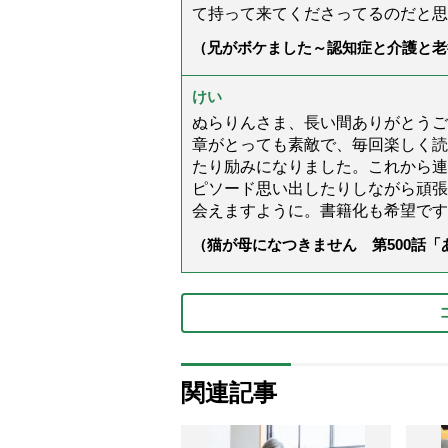
て持って来てくださってるのだと思
（兄がボケました～認知症と介護と老
た」）
けい
ぬらりんさま、長い間ありがとうご
章がとっても素敵で、毎回楽しく読
たり励みになりました。これから連
ピソード思い出したりしながら頑張
会えますように。書籍化も希望です
（猫が母になつきません 第500話
関連記事