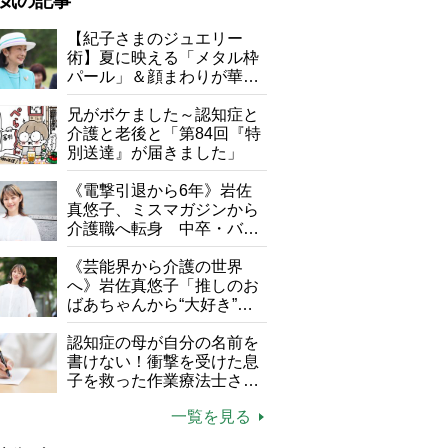
気の記事
が母になつきません
【紀子さまのジュエリー
術】夏に映える「メタル枠
子の遠距離介護サバイバル術
パール」＆顔まわりが華や
がボケました
便利なサービス
ぐ「揺れる一粒」の使い分
け方
兄がボケました～認知症と
防法
介護と老後と「第84回『特
別送達』が届きました」
《電撃引退から6年》岩佐
真悠子、ミスマガジンから
介護職へ転身 中卒・バイ
ト経験ゼロの彼女が見つけ
た“居場所”「社会の役に立
《芸能界から介護の世界
ちながら自分らしくいられ
へ》岩佐真悠子「推しのお
る」
ばあちゃんから“大好き”を
もらえる」理不尽さも吹き
飛ぶ“やりがい”、介護の現
認知症の母が自分の名前を
場は「愛おしい」
書けない！衝撃を受けた息
子を救った作業療法士さん
の言葉
一覧を見る