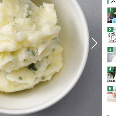
人
猫
1
息
兄
2
予
3
4
5