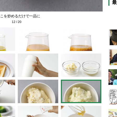
最
こを炒めるだけで一品に
12
/
20