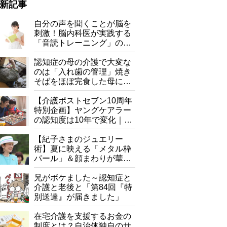
新記事
自分の声を聞くことが脳を
コクがあり、肉や魚ともマッチ
刺激！脳内科医が実践する
「音読トレーニング」の極
意
認知症の母の介護で大変な
のは「入れ歯の管理」焼き
そばをほぼ完食した母に息
子が血の気が引いた理由
【介護ポストセブン10周年
特別企画】ヤングケアラー
の認知度は10年で変化｜流
行語大賞にノミネート、法
律にも明記されたが果たし
【紀子さまのジュエリー
て現在は？
術】夏に映える「メタル枠
パール」＆顔まわりが華や
ぐ「揺れる一粒」の使い分
け方
兄がボケました～認知症と
介護と老後と「第84回『特
別送達』が届きました」
在宅介護を支援するお金の
制度とは？自治体独自のサ