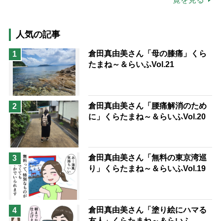
高木ブー
ケアマネジャー
猫が母になつきません
人気の記事
息子の遠距離介護サバイバル術
倉田真由美さん「母の膝痛」くら
1
たまね～＆らいふVol.21
兄がボケました
便利なサービス
予防法
倉田真由美さん「腰痛解消のため
2
に」くらたまね～＆らいふVol.20
倉田真由美さん「無料の東京湾巡
3
り」くらたまね～＆らいふVol.19
倉田真由美さん「塗り絵にハマる
4
友人」くらたまね～＆らいふ