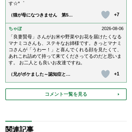
す☆*゜
+7
（猫が母になつきません 第500
話「ありがとう」【最終話】）
ちゃぼ
2026-08-06
「良妻賢母」さんがお米や野菜やお花を届けたくなる
マナミコさんも、ステキなお姉様です。きっとマナミ
コさんが「うわー！」と喜んでくれる顔を見たくて、
あれこれ詰めて持って来てくださってるのだと思いま
す。 お二人とも良いお友達ですね。
+1
（兄がボケました～認知症と介
護と老後と「第84回『特別送
達』が届きました」）
コメント一覧を見る
関連記事