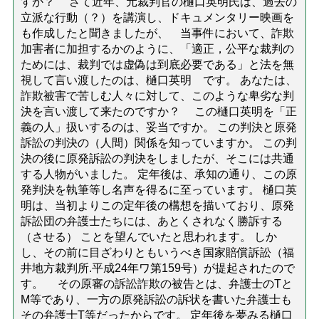
すか？ さて近年、元裁判官の樋口英明氏は、過去の
立派な行動（？）を講演し、ドキュメンタリー映画を
も作成したと聞きましたが、 当事件において、詐欺
加害者に加担するかのように、「適正，公平な裁判の
ためには、裁判では虚偽は到底必要である」と法を無
視して言い渡したのは、樋口英明 です。 あなたは、
詐欺被害で苦しむ人々に対して、このような卑劣な判
決を言い渡して来たのですか？ この樋口英明を「正
義の人」扱いするのは、妥当ですか。 この判決と原発
訴訟の判決の（人間）関係を知っていますか。 この判
決の後に原発訴訟の判決をしましたが、そこには共通
する人物がいました。 定年後は、承知の通り、この原
発判決を執筆等し名声を得るに至っています。 樋口英
明は、当初よりこの定年後の構想を描いており、原発
訴訟団の弁護士たちには、あとくされなく勝訴する
（させる） ことを望んでいたと思われます。 しか
し、その前に目ざわりともいうべき国家賠償訴訟（福
井地方裁判所.平成24年ワ第159号）が提起されたので
す。 その原審の訴訟詐欺の被告とは、弁護士のTと
M等であり、一方の原発訴訟の訴状を書いた弁護士も
その弁護士T等だったからです。 定年後を夢みる樋口