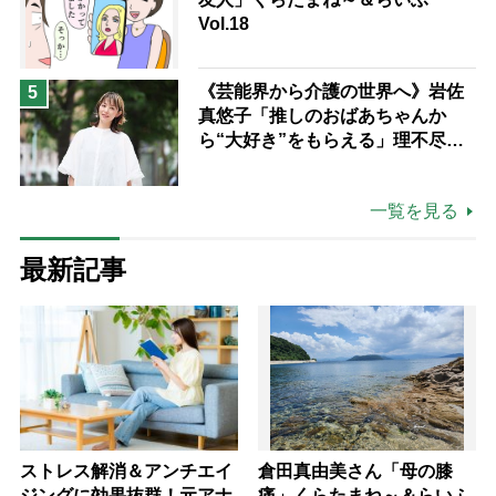
Vol.18
《芸能界から介護の世界へ》岩佐
5
真悠子「推しのおばあちゃんか
ら“大好き”をもらえる」理不尽さ
も吹き飛ぶ“やりがい”、介護の現
場は「愛おしい」
一覧を見る
最新記事
ストレス解消＆アンチエイ
倉田真由美さん「母の膝
ジングに効果抜群！元アナ
痛」くらたまね～＆らいふ