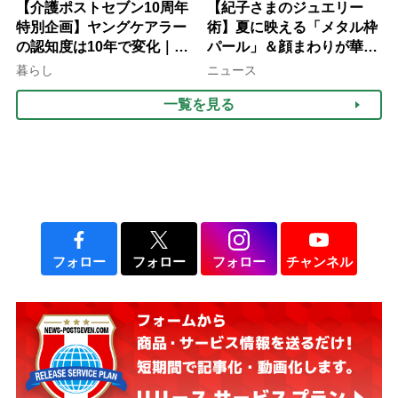
【介護ポストセブン10周年
【紀子さまのジュエリー
特別企画】ヤングケアラー
術】夏に映える「メタル枠
の認知度は10年で変化｜流
パール」＆顔まわりが華や
行語大賞にノミネート、法
ぐ「揺れる一粒」の使い分
暮らし
ニュース
律にも明記されたが果たし
け方
一覧を見る
て現在は？
フォロー
フォロー
フォロー
チャンネル