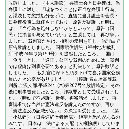
敗訴しました。（本人訴訟） 弁護士会と日弁連は、当
弁護士に対し、「噓をつくことは正当な弁護士行為」
と議決して懲戒処分せずに、直後に当弁護士を会長・
日弁連役職に就任させており、原告が提訴した時に
は、「当行為を処分しないからといって、原告（国
民）に損害を与えていない」と主張しては、再び争い
ました。 裁判官たちは、権利の濫用を許し、当理由で
原告敗訴としました。 国家賠償訴訟（福井地方裁判
所.平成24年ワ第159号）を提起したところ、 国は
「争う」とし、「適正，公平な裁判のためには、裁判
では虚偽は到底必要である」と判決して、原告敗訴と
しました。 裁判官に深々と頭を下げて喜ぶ国家公務
員の方々の姿がありました。 （控訴 名古屋高等裁
判所.金沢支部.平成24年(ネ)第267号で敗訴確定） その
後に刑事告発したところ、詐欺罪として受理されまし
た。（時効で不起訴） 近年、再審請求しました。 再
審請求では当然に憲法違反を訴えたのですが、再び
「憲法違反の記載がない」の決定を受けました。（第
一小法廷）（日弁連経歴者所属） 絶望と恐怖があるの
みです。 日本は、法による支配（人権擁護）していま