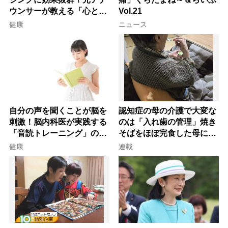
ウンサーが教える「心と体
Vol.21
を元気にする音読の習慣」
健康
ニュース
自分の声を聞くことが脳を
認知症の母の介護で大変な
刺激！脳内科医が実践する
のは「入れ歯の管理」焼き
「音読トレーニング」の極
そばをほぼ完食した母に息
意
子が血の気が引いた理由
健康
連載