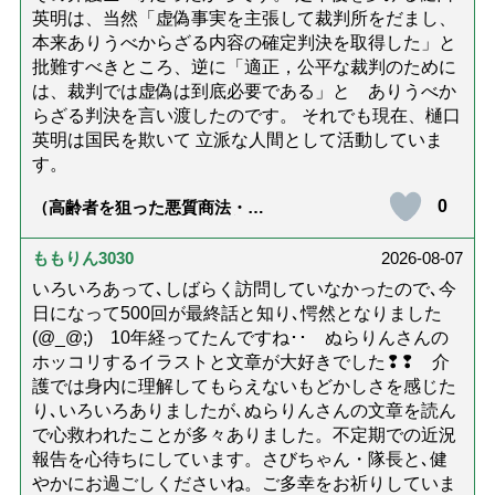
英明は、当然「虚偽事実を主張して裁判所をだまし、
本来ありうべからざる内容の確定判決を取得した」と
批難すべきところ、逆に「適正，公平な裁判のために
は、裁判では虚偽は到底必要である」と ありうべか
らざる判決を言い渡したのです。 それでも現在、樋口
英明は国民を欺いて 立派な人間として活動していま
す。
0
（高齢者を狙った悪質商法・訪
問詐欺の種類と実例9選｜騙され
ないための4つの対策「騙されや
すい人の特徴は？」【社会福祉
ももりん3030
2026-08-07
士解説】）
いろいろあって､しばらく訪問していなかったので､今
日になって500回が最終話と知り､愕然となりました
(@_@;) 10年経ってたんですね･･ ぬらりんさんの
ホッコリするイラストと文章が大好きでした❢❢ 介
護では身内に理解してもらえないもどかしさを感じた
り､いろいろありましたが､ぬらりんさんの文章を読ん
で心救われたことが多々ありました。不定期での近況
報告を心待ちにしています。さびちゃん・隊長と､健
やかにお過ごしくださいね。ご多幸をお祈りしていま