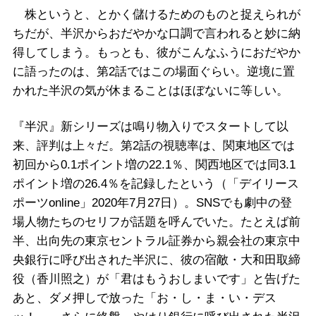
株というと、とかく儲けるためのものと捉えられが
ちだが、半沢からおだやかな口調で言われると妙に納
得してしまう。もっとも、彼がこんなふうにおだやか
に語ったのは、第2話ではこの場面ぐらい。逆境に置
かれた半沢の気が休まることはほぼないに等しい。
『半沢』新シリーズは鳴り物入りでスタートして以
来、評判は上々だ。第2話の視聴率は、関東地区では
初回から0.1ポイント増の22.1％、関西地区では同3.1
ポイント増の26.4％を記録したという（「デイリース
ポーツonline」2020年7月27日）。SNSでも劇中の登
場人物たちのセリフが話題を呼んでいた。たとえば前
半、出向先の東京セントラル証券から親会社の東京中
央銀行に呼び出された半沢に、彼の宿敵・大和田取締
役（香川照之）が「君はもうおしまいです」と告げた
あと、ダメ押しで放った「お・し・ま・い・デス