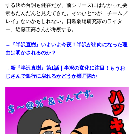
する決め台詞も健在だが、前シリーズにはなかった要
素もだんだんと見えてきた。そのひとつが「チームプ
レイ」なのかもしれない。日曜劇場研究家のライタ
ー、近藤正高さんが考察する。
→『半沢直樹』いよいよ今夜！半沢が出向になった理
由は明かされるのか？
→新『半沢直樹』第1話｜半沢の変化に注目！もうお
じさんで銀行に戻れるかどうか瀬戸際か