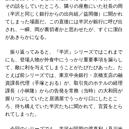
その話をしていたところ、隣りの座敷にいた社長の岡
（半沢と同じく銀行からの出向組／益岡徹）に聞かれ
てしまった場面だ。この直後には半沢が銀行に呼び出
され、一瞬、岡が裏切者かと思わせたが、すぐに潔白
があきらかになる。
振り返ってみると、『半沢』シリーズではこれまで
にも、登場人物が外食中にうっかり重要事項を漏らし
て、敵に利を与えてしまうことがたびたびあった。た
とえば前シリーズでは、東京中央銀行・京橋支店の融
資課長代理（手塚とおる）が、取引先のホテルの経理
課長（小林隆）からの告発を常務（当時）の大和田が
握りつぶしていたと居酒屋でうっかり口にしたとこ
ろ、待ち構えていた半沢たちに聞かれて、言質をとら
れてしまった。
今回のシリーズでも、半沢が同期の渡真利（及川光