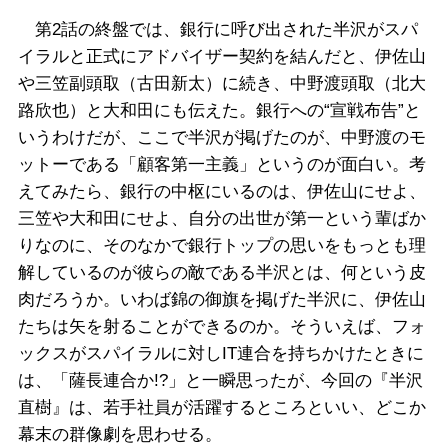
第2話の終盤では、銀行に呼び出された半沢がスパ
イラルと正式にアドバイザー契約を結んだと、伊佐山
や三笠副頭取（古田新太）に続き、中野渡頭取（北大
路欣也）と大和田にも伝えた。銀行への“宣戦布告”と
いうわけだが、ここで半沢が掲げたのが、中野渡のモ
ットーである「顧客第一主義」というのが面白い。考
えてみたら、銀行の中枢にいるのは、伊佐山にせよ、
三笠や大和田にせよ、自分の出世が第一という輩ばか
りなのに、そのなかで銀行トップの思いをもっとも理
解しているのが彼らの敵である半沢とは、何という皮
肉だろうか。いわば錦の御旗を掲げた半沢に、伊佐山
たちは矢を射ることができるのか。そういえば、フォ
ックスがスパイラルに対しIT連合を持ちかけたときに
は、「薩長連合か!?」と一瞬思ったが、今回の『半沢
直樹』は、若手社員が活躍するところといい、どこか
幕末の群像劇を思わせる。