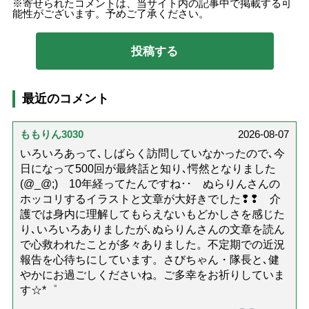
寄せられたコメントは、当サイト内の記事中で掲載する可
能性がございます。予めご了承ください。
最近のコメント
ももりん3030
2026-08-07
いろいろあって､しばらく訪問していなかったので､今
日になって500回が最終話と知り､愕然となりました
(@_@;) 10年経ってたんですね･･ ぬらりんさんの
ホッコリするイラストと文章が大好きでした❢❢ 介
護では身内に理解してもらえないもどかしさを感じた
り､いろいろありましたが､ぬらりんさんの文章を読ん
で心救われたことが多々ありました。不定期での近況
報告を心待ちにしています。さびちゃん・隊長と､健
やかにお過ごしくださいね。ご多幸をお祈りしていま
す☆*゜