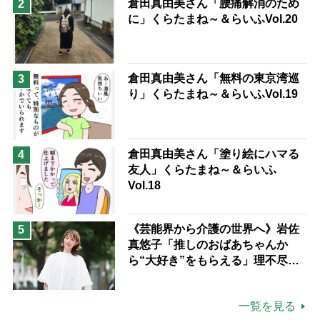
倉田真由美さん「腰痛解消のため
2
に」くらたまね～＆らいふVol.20
倉田真由美さん「無料の東京湾巡
3
り」くらたまね～＆らいふVol.19
倉田真由美さん「塗り絵にハマる
4
友人」くらたまね～＆らいふ
Vol.18
《芸能界から介護の世界へ》岩佐
5
真悠子「推しのおばあちゃんか
ら“大好き”をもらえる」理不尽さ
も吹き飛ぶ“やりがい”、介護の現
場は「愛おしい」
一覧を見る