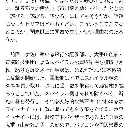
ッ！」。さらに終盤、やはり銀行に呼び出された半沢
に、証券部長の伊佐山（市川猿之助）が迫ったときの
「詫びろ、詫びろ、詫びろ」にしてもそうだが、話題
になったセリフはどれもくどい。こういうこてこてな
ところが、関東以上に関西でウケがいい理由なのだろ
うか。
前回、伊佐山率いる銀行の証券部に、大手IT企業・
電脳雑技集団によるスパイラルの買収案件を横取りさ
れ、怒りを爆発させた半沢は、第2話でついに本格的
に反撃を開始した。電脳側はすでにスパイラル株の
30％を買い取り、さらに過半数を取得して経営権を握
ろうとしていた。スパイラル側はそれを防ぐべく、新
たに株を発行し、それを友好的な第三者（いわゆるホ
ワイトナイト）に買い取ってもらう策を立てる。ホワ
イトナイトには、財務アドバイザーである太洋証券の
広重（山崎銀之丞）の勧めで、パソコンや周辺機器の