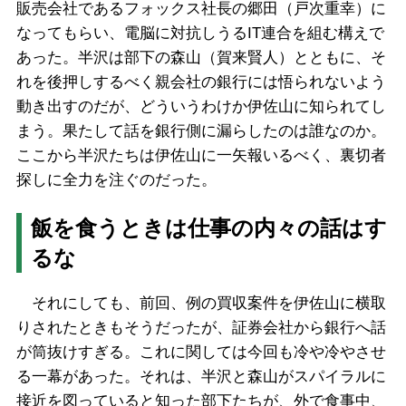
販売会社であるフォックス社長の郷田（戸次重幸）に
なってもらい、電脳に対抗しうるIT連合を組む構えで
あった。半沢は部下の森山（賀来賢人）とともに、そ
れを後押しするべく親会社の銀行には悟られないよう
動き出すのだが、どういうわけか伊佐山に知られてし
まう。果たして話を銀行側に漏らしたのは誰なのか。
ここから半沢たちは伊佐山に一矢報いるべく、裏切者
探しに全力を注ぐのだった。
飯を食うときは仕事の内々の話はす
るな
それにしても、前回、例の買収案件を伊佐山に横取
りされたときもそうだったが、証券会社から銀行へ話
が筒抜けすぎる。これに関しては今回も冷や冷やさせ
る一幕があった。それは、半沢と森山がスパイラルに
接近を図っていると知った部下たちが、外で食事中、