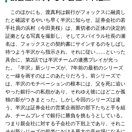
このほかにも、渡真利は銀行がフォックスに融資し
たと確認するやいち早く半沢に知らせ、証券会社の若
手社員の浜村（今田美桜）は、裏切者の正体の決定的
証拠となる写真を撮影し、そしてスパイラル社長の瀬
名は、フォックスとの契約書にサインするのをしばし
待つよう半沢から指示され、それに従い……といった
具合に、第2話では半沢チームの連携プレイが光っ
た。『半沢』新シリーズが、7年前の最初のシリーズ
と一線を画すのはこのあたりだろう。前シリーズで
は、半沢のモチベーションの根本には、父を死に追い
やった銀行への私怨があり、それゆえ彼にはどこか孤
独の影がつきまとった。しかし今回のシリーズは違
う。半沢は証券会社の営業企画部の部下たちと手を組
み、チームプレイで銀行に勝負を挑もうとしている。
つまり親会社に対する子会社の下剋上であり、それこ
そが新シリーズの前半における最大の見せ場になるに