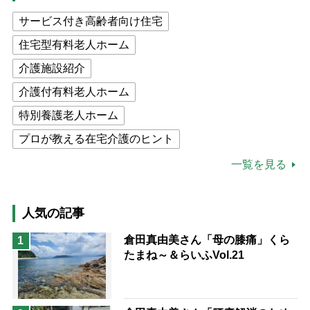
サービス付き高齢者向け住宅
住宅型有料老人ホーム
介護施設紹介
介護付有料老人ホーム
特別養護老人ホーム
プロが教える在宅介護のヒント
公的介護保険制度
介護食
一覧を見る
高木ブー
ケアマネジャー
猫が母になつきません
人気の記事
息子の遠距離介護サバイバル術
倉田真由美さん「母の膝痛」くら
1
たまね～＆らいふVol.21
兄がボケました
便利なサービス
予防法