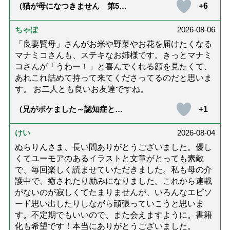
+6
（猫が母になつきません 第500
話「ありがとう」【最終話】）
ちゃぼ
2026-08-06
「良妻賢母」さんがお米や野菜やお花を届けたくなる
マナミコさんも、ステキなお姉様です。きっとマナミ
コさんが「うわー！」と喜んでくれる顔を見たくて、
あれこれ詰めて持って来てくださってるのだと思いま
す。 お二人とも良いお友達ですね。
+1
（兄がボケました～認知症と介
護と老後と「第84回『特別送
達』が届きました」）
けい
2026-08-04
ぬらりんさま、長い間ありがとうございました。優し
くてユーモアのあるイラストと文章がとっても素敵
で、毎回楽しく読ませていただきました。私も母の介
護中で、癒されたり励みになりました。これから連載
がないのが寂しくてたまりませんが、いろんなエピソ
ード思い出したりしながら頑張っていこうと思いま
す。不定期でもいいので、また会えますように。書籍
化も希望です！本当にありがとうございました。