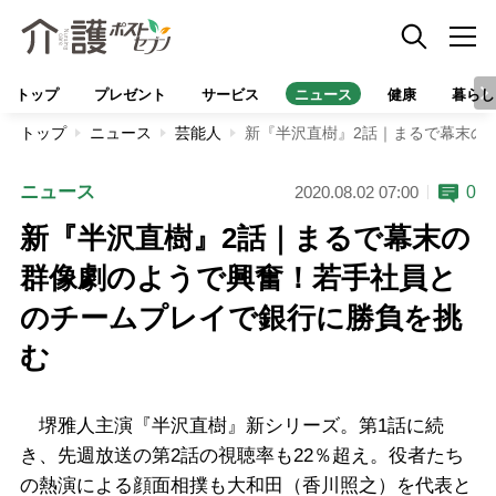
トップ
プレゼント
サービス
ニュース
健康
暮らし
トップ
ニュース
芸能人
新『半沢直樹』2話｜まるで幕末の
ニュース
0
2020.08.02 07:00
新『半沢直樹』2話｜まるで幕末の
群像劇のようで興奮！若手社員と
のチームプレイで銀行に勝負を挑
む
堺雅人主演『半沢直樹』新シリーズ。第1話に続
き、先週放送の第2話の視聴率も22％超え。役者たち
の熱演による顔面相撲も大和田（香川照之）を代表と