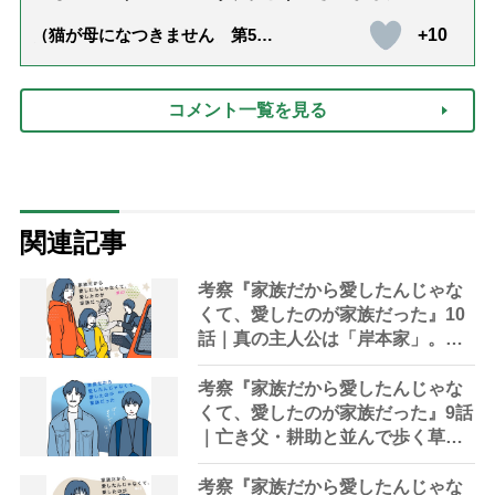
+10
（猫が母になつきません 第500
話「ありがとう」【最終話】）
コメント一覧を見る
関連記事
考察『家族だから愛したんじゃな
くて、愛したのが家族だった』10
話｜真の主人公は「岸本家」。演
技派俳優・河合優実の誕生を見届
けた幸せ
考察『家族だから愛したんじゃな
くて、愛したのが家族だった』9話
｜亡き父・耕助と並んで歩く草太
「パパ、この道でええ？」
考察『家族だから愛したんじゃな