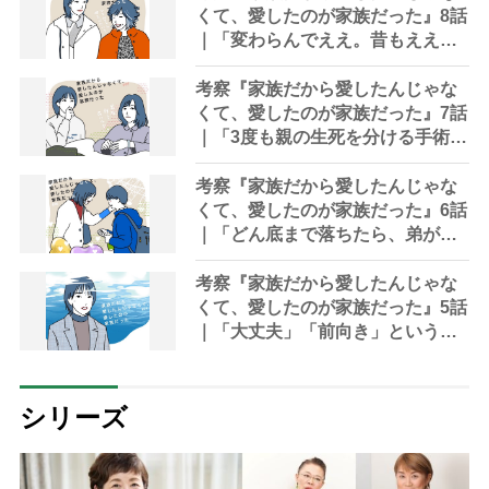
くて、愛したのが家族だった』8話
｜「変わらんでええ。昔もええ。
今もええ。一生懸命食べて、一生
懸命生きてれば、それでええ」
考察『家族だから愛したんじゃな
くて、愛したのが家族だった』7話
｜「3度も親の生死を分ける手術に
娘を立ち会わせるなんて」
考察『家族だから愛したんじゃな
くて、愛したのが家族だった』6話
｜「どん底まで落ちたら、弟が輝
いて見えた」にたった一晩で7000
件「いいね」が
考察『家族だから愛したんじゃな
くて、愛したのが家族だった』5話
｜「大丈夫」「前向き」という言
葉に七実は無意識に縛りつけられ
ていた
シリーズ