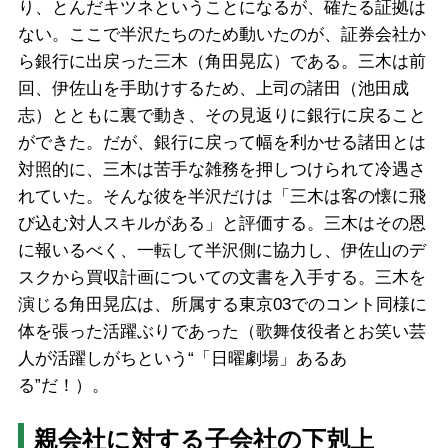
り、とんだキツネということになるが、確たる証拠は
ない。ここで半沢たちのため動いたのが、証券会社か
ら銀行に出戻った三木（角田晃広）である。三木は前
回、伊佐山を手助けするため、上司の諸田（池田成
志）とともに裏で動き、その見返りに銀行に戻ること
ができた。だが、銀行に戻って幅を利かせる諸田とは
対照的に、三木は苦手な雑務を押しつけられて冷遇さ
れていた。そんな彼を半沢だけは「三木は客の懐に飛
び込む対人スキルがある」と評価する。三木はその恩
に報いるべく、一転して半沢側に協力し、伊佐山のデ
スクから買収計画についての文書を入手する。三木を
演じる角田晃広は、所属する東京03でのコント同様に
体を張った活躍ぶりであった（歌舞伎役者とお笑い芸
人が活躍しがちという“「日曜劇場」あるあ
る”だ！）。
親会社に対する子会社の下剋上