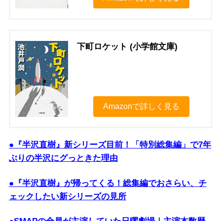
下町ロケット (小学館文庫)
Amazonで詳しく見る
●『半沢直樹』新シリーズ目前！「特別総集編」で7年
ぶりの半沢にグっときた理由
●『半沢直樹』が帰ってくる！総集編でおさらい、チ
ェックしたい新シリーズの見所