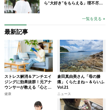
ら“大好き”をもらえる」理不尽さ
も吹き飛ぶ“やりがい”、介護の現
場は「愛おしい」
一覧を見る
最新記事
ストレス解消＆アンチエイ
倉田真由美さん「母の膝
ジングに効果抜群！元アナ
痛」くらたまね～＆らいふ
ウンサーが教える「心と体
Vol.21
を元気にする音読の習慣」
健康
ニュース