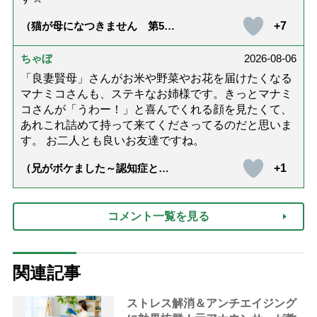
+7
（猫が母になつきません 第500
話「ありがとう」【最終話】）
ちゃぼ
2026-08-06
「良妻賢母」さんがお米や野菜やお花を届けたくなる
マナミコさんも、ステキなお姉様です。きっとマナミ
コさんが「うわー！」と喜んでくれる顔を見たくて、
あれこれ詰めて持って来てくださってるのだと思いま
す。 お二人とも良いお友達ですね。
+1
（兄がボケました～認知症と介
護と老後と「第84回『特別送
達』が届きました」）
コメント一覧を見る
関連記事
ストレス解消＆アンチエイジング