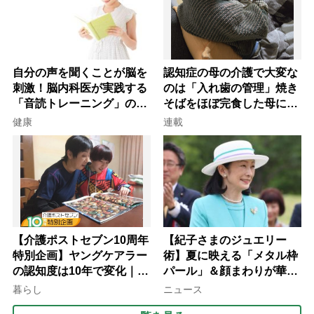
自分の声を聞くことが脳を
認知症の母の介護で大変な
刺激！脳内科医が実践する
のは「入れ歯の管理」焼き
「音読トレーニング」の極
そばをほぼ完食した母に息
意
子が血の気が引いた理由
健康
連載
【介護ポストセブン10周年
【紀子さまのジュエリー
特別企画】ヤングケアラー
術】夏に映える「メタル枠
の認知度は10年で変化｜流
パール」＆顔まわりが華や
行語大賞にノミネート、法
ぐ「揺れる一粒」の使い分
暮らし
ニュース
律にも明記されたが果たし
け方