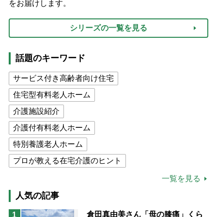
をお届けします。
シリーズの一覧を見る
話題のキーワード
サービス付き高齢者向け住宅
住宅型有料老人ホーム
介護施設紹介
介護付有料老人ホーム
特別養護老人ホーム
プロが教える在宅介護のヒント
公的介護保険制度
介護食
一覧を見る
高木ブー
ケアマネジャー
人気の記事
猫が母になつきません
倉田真由美さん「母の膝痛」くら
1