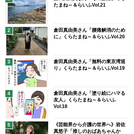
たまね～＆らいふVol.21
息子の遠距離介護サバイバル術
兄がボケました
便利なサービス
予防法
倉田真由美さん「腰痛解消のため
2
に」くらたまね～＆らいふVol.20
倉田真由美さん「無料の東京湾巡
3
り」くらたまね～＆らいふVol.19
倉田真由美さん「塗り絵にハマる
4
友人」くらたまね～＆らいふ
Vol.18
《芸能界から介護の世界へ》岩佐
5
真悠子「推しのおばあちゃんか