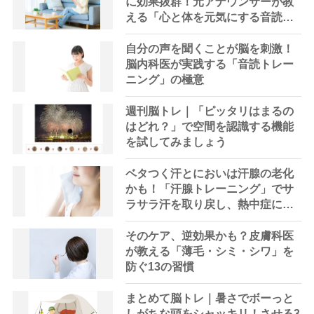
に効果抜群！元アナウンサーが教
える「心と体を元気にする音読の
習慣」
自分の声を聞くことが脳を刺激！
脳内科医が実践する「音読トレー
ニング」の極意
週刊脳トレ｜「ピッタリはまるの
はどれ？」で空間を認識する機能
を試してみましょう
ベタつく汗とにおいは汗腺の老化
かも！「汗腺トレーニング」でサ
ラサラ汗を取り戻し、熱中症に負
けない体へ
そのケア、逆効果かも？皮膚科医
が教える「薄毛・シミ・シワ」を
防ぐ13の習慣
まとめて脳トレ｜暑さでボーっと
しがちな頭をシャッキリ！させる3