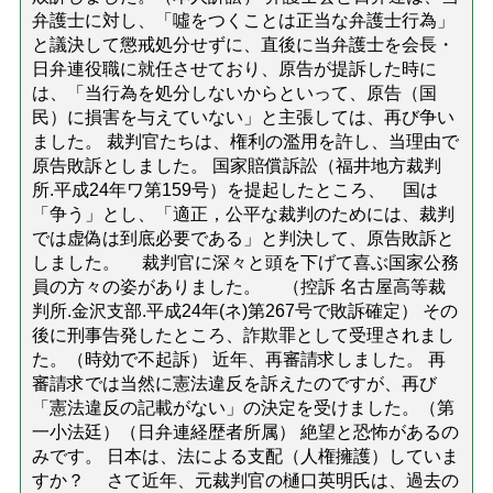
弁護士に対し、「噓をつくことは正当な弁護士行為」
と議決して懲戒処分せずに、直後に当弁護士を会長・
日弁連役職に就任させており、原告が提訴した時に
は、「当行為を処分しないからといって、原告（国
民）に損害を与えていない」と主張しては、再び争い
ました。 裁判官たちは、権利の濫用を許し、当理由で
原告敗訴としました。 国家賠償訴訟（福井地方裁判
所.平成24年ワ第159号）を提起したところ、 国は
「争う」とし、「適正，公平な裁判のためには、裁判
では虚偽は到底必要である」と判決して、原告敗訴と
しました。 裁判官に深々と頭を下げて喜ぶ国家公務
員の方々の姿がありました。 （控訴 名古屋高等裁
判所.金沢支部.平成24年(ネ)第267号で敗訴確定） その
後に刑事告発したところ、詐欺罪として受理されまし
た。（時効で不起訴） 近年、再審請求しました。 再
審請求では当然に憲法違反を訴えたのですが、再び
「憲法違反の記載がない」の決定を受けました。（第
一小法廷）（日弁連経歴者所属） 絶望と恐怖があるの
みです。 日本は、法による支配（人権擁護）していま
すか？ さて近年、元裁判官の樋口英明氏は、過去の