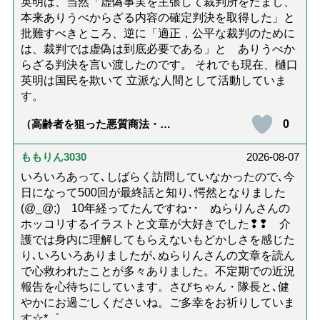
英明は、当然「虚偽事実を主張して裁判所をだまし、
本来ありうべからざる内容の確定判決を取得した」と
批難すべきところ、逆に「適正，公平な裁判のために
は、裁判では虚偽は到底必要である」と ありうべか
らざる判決を言い渡したのです。 それでも現在、樋口
英明は国民を欺いて 立派な人間として活動していま
す。
0
（高齢者を狙った悪質商法・訪
問詐欺の種類と実例9選｜騙され
ないための4つの対策「騙されや
すい人の特徴は？」【社会福祉
ももりん3030
2026-08-07
士解説】）
いろいろあって､しばらく訪問していなかったので､今
日になって500回が最終話と知り､愕然となりました
(@_@;) 10年経ってたんですね･･ ぬらりんさんの
ホッコリするイラストと文章が大好きでした❢❢ 介
護では身内に理解してもらえないもどかしさを感じた
り､いろいろありましたが､ぬらりんさんの文章を読ん
で心救われたことが多々ありました。不定期での近況
報告を心待ちにしています。さびちゃん・隊長と､健
やかにお過ごしくださいね。ご多幸をお祈りしていま
す☆*゜