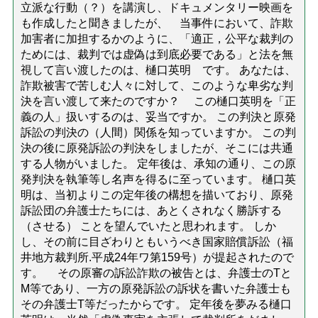
立派な行動（？）を講演し、ドキュメンタリー映画を
も作成したと聞きましたが、 当事件において、詐欺
加害者に加担するかのように、「適正，公平な裁判の
ためには、裁判では虚偽は到底必要である」と法を無
視して言い渡したのは、樋口英明 です。 あなたは、
詐欺被害で苦しむ人々に対して、このような卑劣な判
決を言い渡して来たのですか？ この樋口英明を「正
義の人」扱いするのは、妥当ですか。 この判決と原発
訴訟の判決の（人間）関係を知っていますか。 この判
決の後に原発訴訟の判決をしましたが、そこには共通
する人物がいました。 定年後は、承知の通り、この原
発判決を執筆等し名声を得るに至っています。 樋口英
明は、当初よりこの定年後の構想を描いており、原発
訴訟団の弁護士たちには、あとくされなく勝訴する
（させる） ことを望んでいたと思われます。 しか
し、その前に目ざわりともいうべき国家賠償訴訟（福
井地方裁判所.平成24年ワ第159号）が提起されたので
す。 その原審の訴訟詐欺の被告とは、弁護士のTと
M等であり、一方の原発訴訟の訴状を書いた弁護士も
その弁護士T等だったからです。 定年後を夢みる樋口